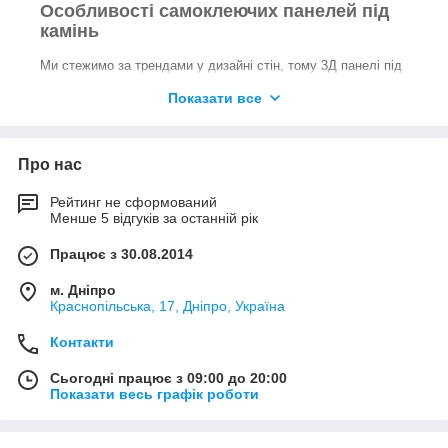
Особливості самоклеючих панелей під
камінь
Ми стежимо за трендами у дизайні стін, тому 3Д панелі під
камінь в інтернет-магазині підійдуть для створення модного
Показати все
інтер'єру за невисоких витрат. У каталозі ви знайдете якісні
панелі, що імітують популярні в сучасному дизайні
натуральні камені:
Про нас
жовтий мармур;
чорно-білий класичний мармур;
Рейтинг не сформований
Менше 5 відгуків за останній рік
камінь сланець;
піщаник білий та червоний;
Працює з 30.08.2014
рвана цегла.
м. Дніпро
Головною перевагою самоклейки з різним текстурним
Краснопільська, 17, Дніпро, Україна
покриттям є невисока вартість, порівняно з декоративним
каменем, тому інтер'єрні панелі на липкій основі є
Контакти
універсальним рішенням для недорого ремонту. Ми
Сьогодні працює з 09:00 до 20:00
пропонуємо великий асортимент недорогих
Показати весь графік роботи
оздоблювальних матеріалів, тому невисока
вартість 3Д
панелей під цеглу
або камінь допоможе заощадити й
створити привабливий затишний простір для житла.