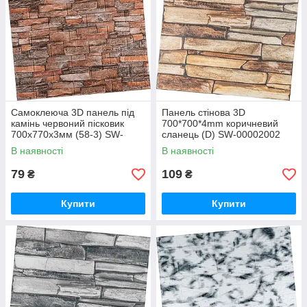
Самоклеюча 3D панель під
Панель стінова 3D
камінь червоний пісковик
700*700*4mm коричневий
700x770x3мм (58-3) SW-
сланець (D) SW-00002002
00001319
В наявності
В наявності
79
109
₴
₴
Купити
Купити