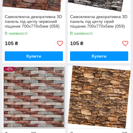
Самоклеюча декоративна 3D
Самоклеюча декоративна 3D
панель під цеглу червоний
панель під цеглу сірий
піщаник 700х770х5мм (058)
піщаник 700х770х5мм (059)
SW-00000177
SW-00000178
В наявності
В наявності
105
105
₴
₴
Купити
Купити
–6%