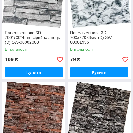
Панель стінова 3D
Панель стінова 3D
700*700*4mm сірий сланець
700х770х3мм (D) SW-
(D) SW-00002003
00001995
В наявності
В наявності
109
79
₴
₴
Купити
Купити