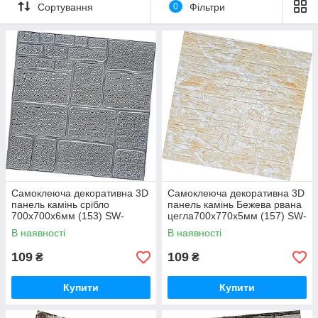
Сортування
0
Фільтри
Самоклеюча декоративна 3D
Самоклеюча декоративна 3D
панель камінь срібло
панель камінь Бежева рвана
700х700х6мм (153) SW-
цегла700х770х5мм (157) SW-
00000187
00000486
В наявності
В наявності
109
109
₴
₴
Купити
Купити