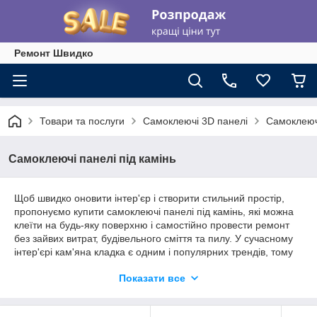
Ремонт Швидко
Товари та послуги
Самоклеючі 3D панелі
Самоклеючі
Самоклеючі панелі під камінь
Щоб швидко оновити інтер'єр і створити стильний простір,
пропонуємо купити самоклеючі панелі під камінь, які можна
клеїти на будь-яку поверхню і самостійно провести ремонт
без зайвих витрат, будівельного сміття та пилу. У сучасному
інтер'єрі кам'яна кладка є одним і популярних трендів, тому
вибирайте в каталозі відповідний варіант декоративних
Показати все
панелей на клейовій основі, які імітують фактурну поверхню
дорогих декоративних каменів.