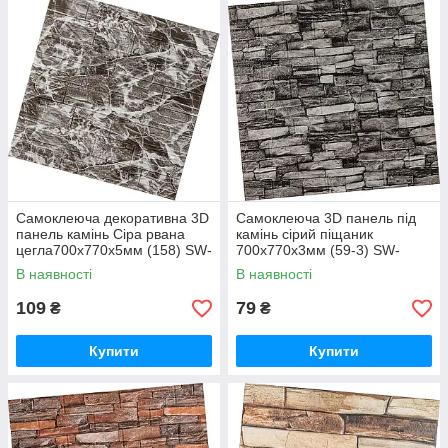
Самоклеюча декоративна 3D
Самоклеюча 3D панель під
панель камінь Сіра рвана
камінь сірий піщаник
цегла700х770х5мм (158) SW-
700x770x3мм (59-3) SW-
00000487
00001481
В наявності
В наявності
109
79
₴
₴
Купити
Купити