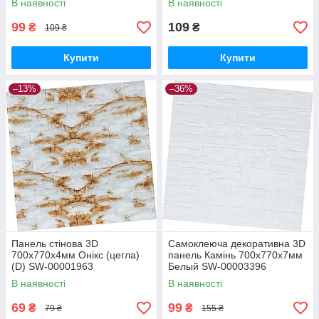
В наявності
В наявності
99
109
₴
₴
109 ₴
Купити
Купити
–13%
–36%
Панель стінова 3D
Самоклеюча декоративна 3D
700х770х4мм Онікс (цегла)
панель Камінь 700х770х7мм
(D) SW-00001963
Белый SW-00003396
В наявності
В наявності
69
99
₴
₴
79 ₴
155 ₴