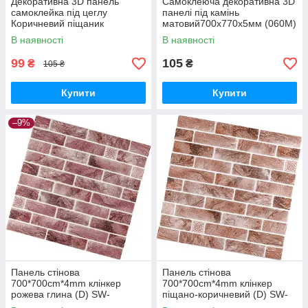
Декоративна 3D панель
Самоклеюча декоративна 3D
самоклейка під цеглу
панелі під камінь
Коричневий піщаник
матовий700х770х5мм (060M)
700х770х4мм (340) SW-
SW-00000635
В наявності
В наявності
00000531
99
105
₴
₴
105 ₴
Купити
Купити
–9%
Панель стінова
Панель стінова
700*700cm*4mm клінкер
700*700cm*4mm клінкер
рожева глина (D) SW-
піщано-коричневий (D) SW-
00002005
00002004