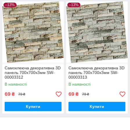
–13%
–13%
Самоклеюча декоративна 3D
Самоклеюча декоративна 3D
панель 700х700х3мм SW-
панель 700х700х3мм SW-
00003312
00003313
В наявності
В наявності
69
69
₴
₴
79 ₴
79 ₴
Купити
Купити