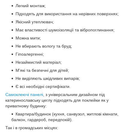
Легкий монтаж;
Підходять для використання на нерівних поверхнях;
Якісний утеплювач;
Має властивості шумоізоляції та вібропоглинання;
Можна мити;
Не вбирають вологу та бруд;
Гіпоалергенні;
Незаймистий матеріал;
М'які та безпечні для дітей;
Не виділяють шкідливих випарів;
Є всі необхідні сертифікати.
Самоклеючі панелі
, з універсальним дизайном під
катеринославську цеглу підходять для поклейки як у
приватному будинку:
Квартира/будинок (кухня, санвузол, житлові кімнати,
балкон, гардероб, передпокій).
Так і в громадських місцях: