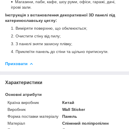
Магазини, паби, кафе, шоу руми, офіси, гаражі, дачі,
ігрові зали.
Інструкція з встановлення декоративної 3D панелі під
катеринославську цеглу:
Виміряти поверхню, що обклеюється;
Очистити стіну від пилу;
З панелі зняти захисну плівку;
Приклеїти панель до стіни та щільно притиснути.
Приховати
Характеристики
Основні атрибути
Країна виробник
Китай
Виробник
Wall Sticker
Форма поставки матеріалу
Панель
Матеріал
Спінений поліпропілен