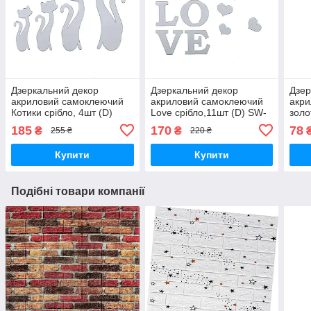
Дзеркальний декор
Дзеркальний декор
Дзер
акриловий самоклеючий
акриловий самоклеючий
акр
Котики срібло, 4шт (D)
Love срібло,11шт (D) SW-
золо
SW-00002494
00002495
000
185
170
78
₴
₴
255 ₴
220 ₴
Купити
Купити
Подібні товари компанії