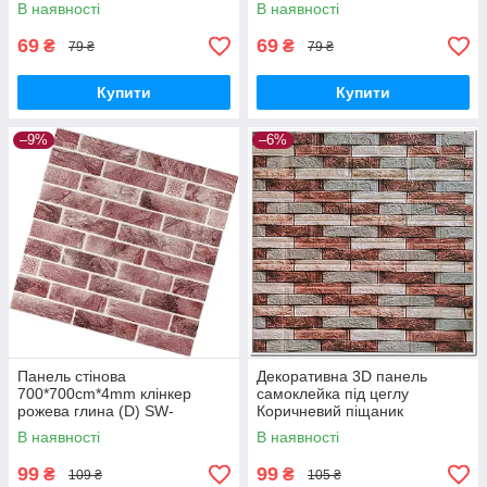
В наявності
В наявності
69
69
₴
₴
79 ₴
79 ₴
Купити
Купити
–9%
–6%
Панель стінова
Декоративна 3D панель
700*700cm*4mm клінкер
самоклейка під цеглу
рожева глина (D) SW-
Коричневий піщаник
00002005
700х770х4мм (340) SW-
В наявності
В наявності
00000531
99
99
₴
₴
109 ₴
105 ₴