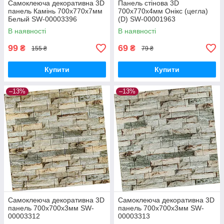
Самоклеюча декоративна 3D
Панель стінова 3D
панель Камінь 700х770х7мм
700х770х4мм Онікс (цегла)
Белый SW-00003396
(D) SW-00001963
В наявності
В наявності
99
69
₴
₴
155 ₴
79 ₴
Купити
Купити
–13%
–13%
Самоклеюча декоративна 3D
Самоклеюча декоративна 3D
панель 700х700х3мм SW-
панель 700х700х3мм SW-
00003312
00003313