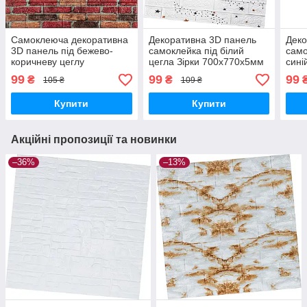
Самоклеюча декоративна
Декоративна 3D панель
Деко
3D панель під бежево-
самоклейка під білий
само
коричневу цеглу
цегла Зірки 700х770х5мм
сині
катеринослав
(021) SW-00000086
700х
99
99
99
₴
₴
105 ₴
109 ₴
700х770х5мм (047) SW-
000
00000026
Купити
Купити
Акційні пропозиції та новинки
–36%
–13%