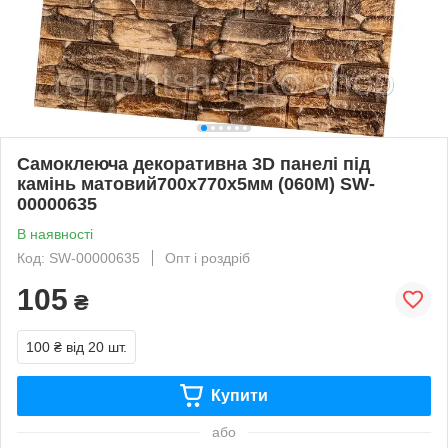
Самоклеюча декоративна 3D панелі під
камінь матовий700х770х5мм (060M) SW-
00000635
В наявності
Код: SW-00000635
Опт і роздріб
105
₴
100 ₴
від 20 шт.
Купити
або