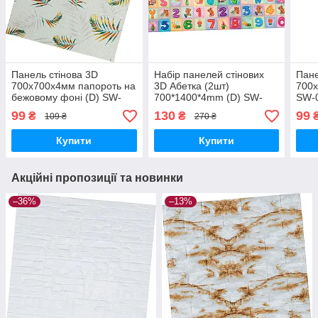
Панель стінова 3D
Набір панелей стінових
Пане
700х700х4мм папороть на
3D Абетка (2шт)
700х
бежовому фоні (D) SW-
700*1400*4mm (D) SW-
SW-
00001983
00002352
99
130
99
₴
₴
109 ₴
270 ₴
Купити
Купити
Акційні пропозиції та новинки
–36%
–13%