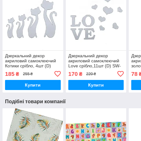
Дзеркальний декор
Дзеркальний декор
Дзер
акриловий самоклеючий
акриловий самоклеючий
акр
Котики срібло, 4шт (D)
Love срібло,11шт (D) SW-
золо
SW-00002494
00002495
000
185
170
78
₴
₴
255 ₴
220 ₴
Купити
Купити
Подібні товари компанії