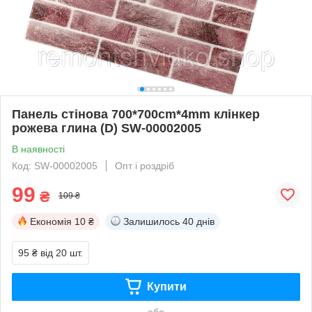
Панель стінова 700*700cm*4mm клінкер
рожева глина (D) SW-00002005
В наявності
Код: SW-00002005
Опт і роздріб
99
₴
109 ₴
Економія
10 ₴
Залишилось
40 днів
95 ₴
від 20 шт.
Купити
або