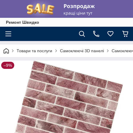
Ремонт Швидко
Товари та послуги
Самоклеючі 3D панелі
Самоклеючі
–9%