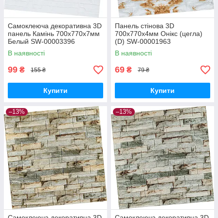
Самоклеюча декоративна 3D
Панель стінова 3D
панель Камінь 700х770х7мм
700х770х4мм Онікс (цегла)
Белый SW-00003396
(D) SW-00001963
В наявності
В наявності
99
69
₴
₴
155 ₴
79 ₴
Купити
Купити
–13%
–13%
Самоклеюча декоративна 3D
Самоклеюча декоративна 3D