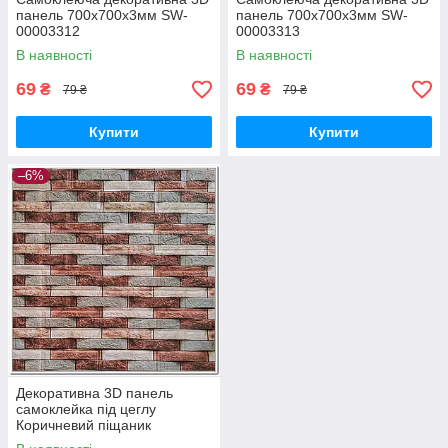
панель 700х700х3мм SW-
панель 700х700х3мм SW-
00003312
00003313
В наявності
В наявності
69
69
₴
₴
79 ₴
79 ₴
Купити
Купити
–6%
Декоративна 3D панель
самоклейка під цеглу
Коричневий піщаник
700х770х4мм (340) SW-