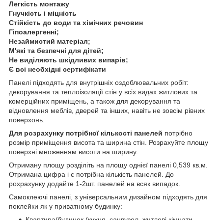
Легкість монтажу
Гнучкість і міцність
Стійкість до води та хімічних речовин
Гіпоалергенні;
Незаймистий матеріал;
М'які та безпечні для дітей;
Не виділяють шкідливих випарів;
Є всі необхідні сертифікати
Панелі підходять для внутрішніх оздоблювальних робіт:
декорування та теплоізоляції стін у всіх видах житлових та
комерційних приміщень, а також для декорування та
відновлення меблів, дверей та інших, навіть не зовсім рівних
поверхонь.
Для розрахунку потрібної кількості панелей
потрібно
розмір приміщення висота та ширина стін. Розрахуйте площу
поверхні множенням висоти на ширину.
Отриману площу розділіть на площу однієї панелі 0,539 кв.м.
Отримана цифра і є потрібна кількість панелей. До
рохрахунку додайте 1-2шт. панелей на всяк випадок.
Самоклеючі панелі, з універсальним дизайном підходять для
поклейки як у приватному будинку:
Квартира/будинок (кухня, санвузол, житлові кімнати,