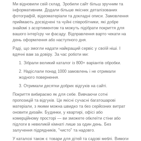
Ми відновили свій склад. Зробили сайт більш зручним та
інформативним. Додали більше якісних деталізованих
фотографій, відеоматеріали та докладні описи. Замовлення
приймають досвідчені та чуйні співробітники, які добре
знайомі з асортиментом та можуть підібрати покриття для
вашого інтер'єру чи фасаду. Відправлення варто чекати на
день оформлення або наступного дня.
Раді, що змогли надати найкращий сервіс у своїй ніші. І
вдячні вам за довіру. За час роботи ми:
Зібрали великий каталог із 800+ варіантів обробки.
Надіслали понад 1000 замовлень і не отримали
жодного повернення.
Отримали десятки добрих відгуків на сайті.
Покриття вибираємо як для себе. Вивчаючи сотні
пропозицій та відгуків. Це якісні сучасні багатошарові
матеріали, з якими можна швидко та без серйозних витрат
оновити дизайн. Будинки, у квартирі, офісі або
комерційному просторі — ви зможете обклеїти стіни або
підлоги в невеликій кімнаті лише за один день. Без
залучення підрядників, "чисто" та надовго.
У каталозі також є товари для дітей та садові меблі. Вимоги