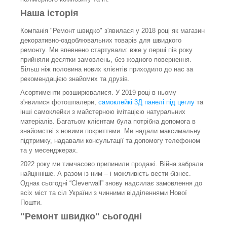
Наша історія
Компанія "Ремонт швидко" з'явилася у 2018 році як магазин
декоративно-оздоблювальних товарів для швидкого
ремонту. Ми впевнено стартували: вже у перші пів року
прийняли десятки замовлень, без жодного повернення.
Більш ніж половина нових клієнтів приходило до нас за
рекомендацією знайомих та друзів.
Асортименти розширювалися. У 2019 році в ньому
з'явилися фотошпалери,
самоклейкі 3Д панелі під цеглу
та
інші самоклейки з майстерною імітацією натуральних
матеріалів. Багатьом клієнтам була потрібна допомога в
знайомстві з новими покриттями. Ми надали максимальну
підтримку, надавали консультації та допомогу телефоном
та у месенджерах.
2022 року ми тимчасово припинили продажі. Війна забрала
найцінніше. А разом із ним – і можливість вести бізнес.
Однак сьогодні “Сleverwall” знову надсилає замовлення до
всіх міст та сіл України з чинними відділеннями Нової
Пошти.
"Ремонт швидко" сьогодні