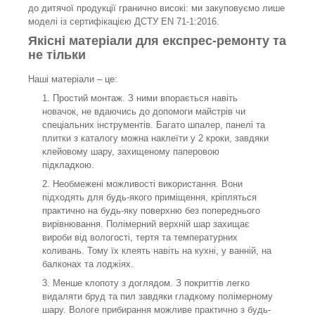
до дитячої продукції гранично високі: ми закуповуємо лише
моделі із сертифікацією ДСТУ EN 71-1:2016.
Якісні матеріали для експрес-ремонту та
не тільки
Наші матеріали – це:
Простий монтаж. З ними впорається навіть
новачок, не вдаючись до допомоги майстрів чи
спеціальних інструментів. Багато шпалер, панелі та
плитки з каталогу можна наклеїти у 2 кроки, завдяки
клейовому шару, захищеному паперовою
підкладкою.
Необмежені можливості використання. Вони
підходять для будь-якого приміщення, кріпляться
практично на будь-яку поверхню без попереднього
вирівнювання. Полімерний верхній шар захищає
вироби від вологості, тертя та температурних
коливань. Тому їх клеять навіть на кухні, у ванній, на
балконах та лоджіях.
Менше клопоту з доглядом. З покриттів легко
видаляти бруд та пил завдяки гладкому полімерному
шару. Вологе прибирання можливе практично з будь-