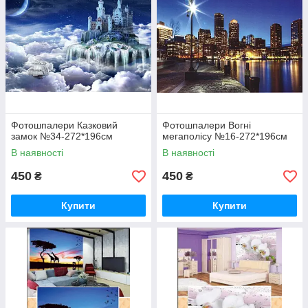
Фотошпалери Казковий
Фотошпалери Вогні
замок №34-272*196см
мегаполісу №16-272*196см
В наявності
В наявності
450
450
₴
₴
Купити
Купити