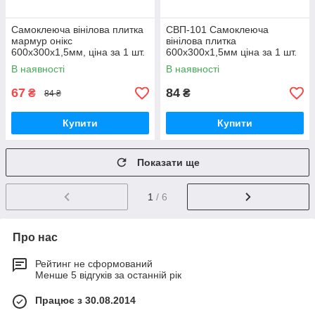
Самоклеюча вінілова плитка
СВП-101 Самоклеюча
мармур онікс
вінілова плитка
600х300х1,5мм, ціна за 1 шт.
600х300х1,5мм ціна за 1 шт.
(СВП-100) Глянець SW-
МАТ SW-00003249
В наявності
В наявності
00000643
67
84
₴
₴
84 ₴
Купити
Купити
Показати ще
1
/ 6
Про нас
Рейтинг не сформований
Менше 5 відгуків за останній рік
Працює з 30.08.2014