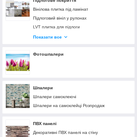
Підлогове покриття
Панелі самоклейні для кухні
Вінілова плитка під ламінат
Самоклеючі 3D панелі в рулонах
Підлоговий вініл у рулонах
Панелі під цеглу з декором
LVT плитка для підлоги
Панелі дитячі
Підлогове покриття пазли
Показати все
Панелі для коридору
Коврова плитка
Самоклеючі панелі мозаїка
Композитна плитка вулична для тераси
Фотошпалери
Панелі-рейки
Панелі під цеглу старовинну
Шпалери
Шпалери самоклеючі
Шпалери на самоклейці Розпродаж
ПВХ панелі
Декоративні ПВХ панелі на стіну