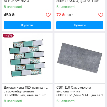
№11-272*196см
300х300х5мм, ціна за 1 шт.
(СПП-604) SW-00000671
В наявності
В наявності
450
72
₴
₴
90 ₴
Купити
Купити
–42%
Декоративна ПВХ плитка на
СВП-110 Самоклеюча
самоклейці мятная
вінілова плитка
300х300х5мм, ціна за 1 шт.
600х300х1,5мм МАТ ціна за 1
(СПП-505) SW-00001139
шт. SW-00003251
В наявності
В наявності