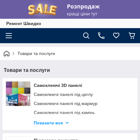
Ремонт Швидко
Товари та послуги
Товари та послуги
Самоклеючі 3D панелі
Самоклеючі панелі під цеглу
Самоклеючі панелі під мармур
Самоклеючі панелі під камінь
Самоклеючі панелі під бамбук
Показати все
Самоклеючі панелі під дерево
Стельово стінові панелі