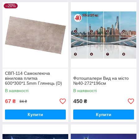
–20%
СВП-114 Самоклеюча
вінилова плитка
Фотошпалери Вид на місто
600*300*1.5mm Глянець (D)
№40-272*196см
SW-00001780
В наявності
В наявності
67
450
₴
₴
84 ₴
Купити
Купити