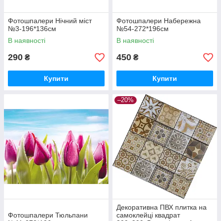
Фотошпалери Нічний міст
Фотошпалери Набережна
№3-196*136см
№54-272*196см
В наявності
В наявності
290
450
₴
₴
Купити
Купити
–20%
Декоративна ПВХ плитка на
Фотошпалери Тюльпани
самоклейці квадрат