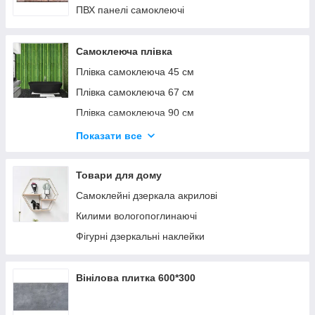
ПВХ панелі самоклеючі
Самоклеюча плівка
Плівка самоклеюча 45 см
Плівка самоклеюча 67 см
Плівка самоклеюча 90 см
Плівка віконна самоклеюча
Показати все
Плівка самоклеюча 60см*3м
Плівка самоклеюча 60см*10м
Товари для дому
Самоклейні дзеркала акрилові
Килими вологопоглинаючі
Фігурні дзеркальні наклейки
Вінілова плитка 600*300