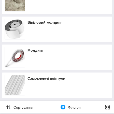
Вініловий молдинг
Молдинг
Самоклеючі плінтуси
Сортування
0
Фільтри