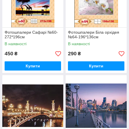
Фотошпалери Сафарі №60-
Фотошпалери Біла орхідея
272*196см
№64-196*136см
В наявності
В наявності
450
290
₴
₴
Купити
Купити