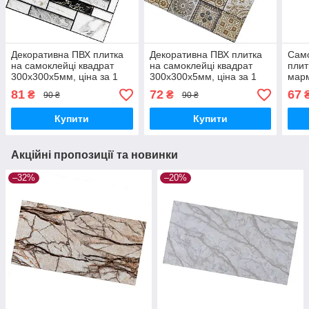
Декоративна ПВХ плитка
Декоративна ПВХ плитка
Само
на самоклейці квадрат
на самоклейці квадрат
плит
300х300х5мм, ціна за 1
300х300х5мм, ціна за 1
марм
шт. (СПП-602) SW-
шт. (СПП-604) SW-
(СВП
81
72
67
₴
₴
90 ₴
90 ₴
00000669
00000671
000
Купити
Купити
Акційні пропозиції та новинки
–32%
–20%