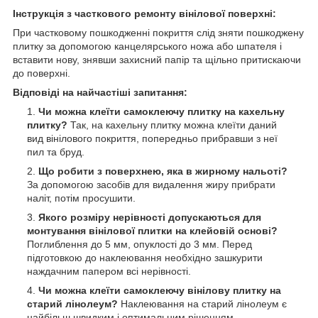
Інструкція з часткового ремонту вінілової поверхні:
При частковому пошкодженні покриття слід зняти пошкоджену
плитку за допомогою канцелярського ножа або шпателя і
вставити нову, знявши захисний папір та щільно притискаючи
до поверхні.
Відповіді на найчастіші запитання:
Чи можна клеїти самоклеючу плитку на кахельну
плитку?
Так, на кахельну плитку можна клеїти даний
вид вінілового покриття, попередньо прибравши з неї
пил та бруд.
Що робити з поверхнею, яка в жирному нальоті?
За допомогою засобів для видалення жиру прибрати
наліт, потім просушити.
Якого розміру нерівності допускаються для
монтування вінілової плитки на клейовій основі?
Поглиблення до 5 мм, опуклості до 3 мм. Перед
підготовкою до наклеювання необхідно зашкурити
наждачним папером всі нерівності.
Чи можна клеїти самоклеючу вінілову плитку на
старий лінолеум?
Наклеювання на старий лінолеум є
найбільш швидким і оптимальним рішенням.