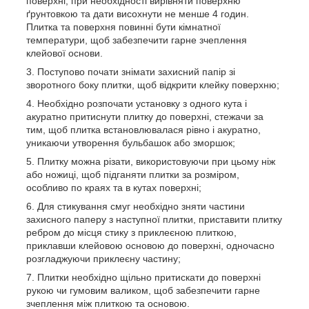
поверхні, при необхідності вирівняти поверхню
ґрунтовкою та дати висохнути не менше 4 годин.
Плитка та поверхня повинні бути кімнатної
температури, щоб забезпечити гарне зчеплення
клейової основи.
Поступово почати знімати захисний папір зі
зворотного боку плитки, щоб відкрити клейку поверхню;
Необхідно розпочати установку з одного кута і
акуратно притиснути плитку до поверхні, стежачи за
тим, щоб плитка встановлювалася рівно і акуратно,
уникаючи утворення бульбашок або зморшок;
Плитку можна різати, використовуючи при цьому ніж
або ножиці, щоб підганяти плитки за розміром,
особливо по краях та в кутах поверхні;
Для стикування смуг необхідно зняти частини
захисного паперу з наступної плитки, приставити плитку
ребром до місця стику з приклеєною плиткою,
приклавши клейовою основою до поверхні, одночасно
розгладжуючи приклеєну частину;
Плитки необхідно щільно притискати до поверхні
рукою чи гумовим валиком, щоб забезпечити гарне
зчеплення між плиткою та основою.