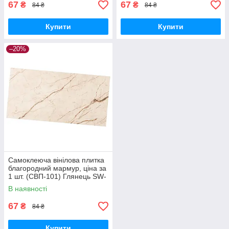
67
67
₴
₴
84 ₴
84 ₴
Купити
Купити
–20%
Самоклеюча вінілова плитка
благородний мармур, ціна за
1 шт. (СВП-101) Глянець SW-
00000291
В наявності
67
₴
84 ₴
Купити