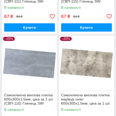
(СВП-111) Глянець SW-
(СВП-115) Глянець SW-
00000500
00000504
В наявності
В наявності
67
67
₴
₴
84 ₴
84 ₴
Купити
Купити
–20%
–20%
Самоклеюча вінілова плитка
Самоклеюча вінілова плитка
600х300х1,5мм, ціна за 1 шт.
мармур онікс
(СВП-110) Глянець SW-
600х300х1,5мм, ціна за 1 шт.
00000499
(СВП-100) Глянець SW-
В наявності
В наявності
00000643