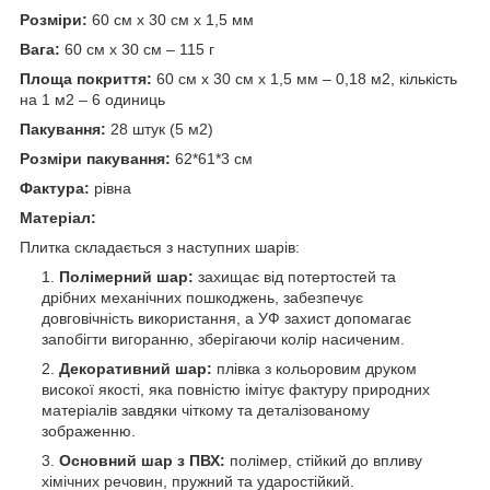
Розміри:
60 см х 30 см х 1,5 мм
Вага:
60 см х 30 см – 115 г
Площа покриття:
60 см х 30 см х 1,5 мм – 0,18 м
2
, кількість
на 1 м
2
– 6 одиниць
Пакування:
28 штук (5 м
2
)
Розміри пакування:
62*61*3 см
Фактура:
рівна
Матеріал:
Плитка складається з наступних шарів:
Полімерний шар:
захищає від потертостей та
дрібних механічних пошкоджень, забезпечує
довговічність використання, а УФ захист допомагає
запобігти вигоранню, зберігаючи колір насиченим.
Декоративний шар:
плівка з кольоровим друком
високої якості, яка повністю імітує фактуру природних
матеріалів завдяки чіткому та деталізованому
зображенню.
Основний шар з ПВХ:
полімер, стійкий до впливу
хімічних речовин, пружний та ударостійкий.