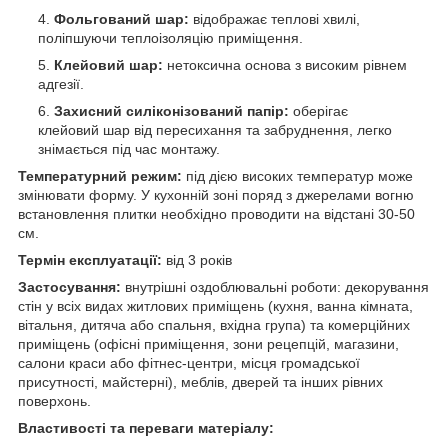
Фольгований шар:
відображає теплові хвилі,
поліпшуючи теплоізоляцію приміщення.
Клейовий шар:
нетоксична основа з високим рівнем
адгезії.
Захисний силіконізований папір:
оберігає
клейовий шар від пересихання та забруднення, легко
знімається під час монтажу.
Температурний режим:
під дією високих температур може
змінювати форму. У кухонній зоні поряд з джерелами вогню
встановлення плитки необхідно проводити на відстані 30-50
см.
Термін експлуатації:
від 3 років
Застосування:
внутрішні оздоблювальні роботи: декорування
стін у всіх видах житлових приміщень (кухня, ванна кімната,
вітальня, дитяча або спальня, вхідна група) та комерційних
приміщень (офісні приміщення, зони рецепцій, магазини,
салони краси або фітнес-центри, місця громадської
присутності, майстерні), меблів, дверей та інших рівних
поверхонь.
Властивості та переваги матеріалу: