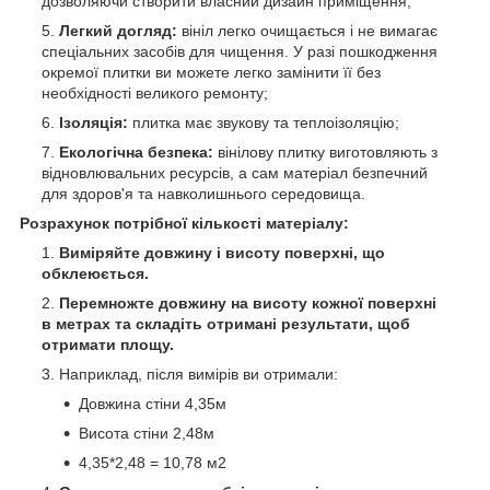
дозволяючи створити власний дизайн приміщення;
Легкий догляд:
вініл легко очищається і не вимагає
спеціальних засобів для чищення. У разі пошкодження
окремої плитки ви можете легко замінити її без
необхідності великого ремонту;
Ізоляція:
плитка має звукову та теплоізоляцію;
Екологічна безпека:
вінілову плитку виготовляють з
відновлювальних ресурсів, а сам матеріал безпечний
для здоров'я та навколишнього середовища.
Розрахунок потрібної кількості матеріалу:
Виміряйте довжину і висоту поверхні, що
обклеюється.
Перемножте довжину на висоту кожної поверхні
в метрах та складіть отримані результати, щоб
отримати площу.
Наприклад, після вимірів ви отримали:
Довжина стіни 4,35м
Висота стіни 2,48м
4,35*2,48 = 10,78 м
2