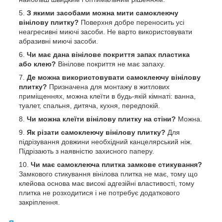
З якими засобами можна мити самоклеючу
вінілову плитку?
Поверхня добре переносить усі
неагресивні миючі засоби. Не варто використовувати
абразивні миючі засоби.
Чи має дана вінілове покриття запах пластика
або клею?
Вінілове покриття не має запаху.
Де можна використовувати самоклеючу вінілову
плитку?
Призначена для монтажу в житлових
приміщеннях, можна клеїти в будь-якій кімнаті: ванна,
туалет, спальня, дитяча, кухня, передпокій.
Чи можна клеїти вінілову плитку на стіни?
Можна.
Як різати самоклеючу вінілову плитку?
Для
підрізування довжини необхідний канцелярський ніж.
Підрізають з наявністю захисного паперу.
Чи має самоклеюча плитка замкове стикування?
Замкового стикування вінілова плитка не має, тому що
клейова основа має високі адгезійні властивості, тому
плитка не розходитися і не потребує додаткового
закріплення.