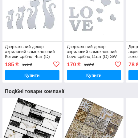
Дзеркальний декор
Дзеркальний декор
Дзер
акриловий самоклеючий
акриловий самоклеючий
акр
Котики срібло, 4шт (D)
Love срібло,11шт (D) SW-
золо
SW-00002494
00002495
000
185
170
78
₴
₴
255 ₴
220 ₴
Купити
Купити
Подібні товари компанії