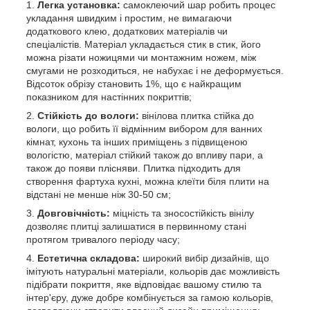
Легка установка:
самоклеючий шар робить процес
укладання швидким і простим, не вимагаючи
додаткового клею, додаткових матеріалів чи
спеціалістів. Матеріал укладається стик в стик, його
можна різати ножицями чи монтажним ножем, між
смугами не розходиться, не набухає і не деформується.
Відсоток обрізу становить 1%, що є найкращим
показником для настінних покриттів;
Стійкість до вологи:
вінілова плитка стійка до
вологи, що робить її відмінним вибором для ванних
кімнат, кухонь та інших приміщень з підвищеною
вологістю, матеріал стійкий також до впливу пари, а
також до появи плісняви. Плитка підходить для
створення фартуха кухні, можна клеїти біля плити на
відстані не менше ніж 30-50 см;
Довговічність:
міцність та зносостійкість вінілу
дозволяє плитці залишатися в первинному стані
протягом тривалого періоду часу;
Естетична складова:
широкий вибір дизайнів, що
імітують натуральні матеріали, кольорів дає можливість
підібрати покриття, яке відповідає вашому стилю та
інтер'єру, дуже добре комбінується за гамою кольорів,