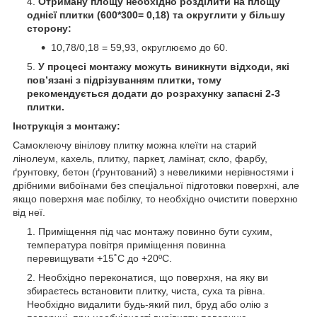
Отриману площу необхідно розділити на площу
однієї плитки (600*300= 0,18) та округлити у більшу
сторону:
10,78/0,18 = 59,93, округлюємо до 60.
У процесі монтажу можуть виникнути відходи, які
пов’язані з підрізуванням плитки, тому
рекомендується додати до розрахунку запасні 2-3
плитки.
Інструкція з монтажу:
Самоклеючу вінілову плитку можна клеїти на старий
лінолеум, кахель, плитку, паркет, ламінат, скло, фарбу,
ґрунтовку, бетон (ґрунтований) з невеликими нерівностями і
дрібними вибоїнами без спеціальної підготовки поверхні, але
якщо поверхня має побілку, то необхідно очистити поверхню
від неї.
Приміщення під час монтажу повинно бути сухим,
температура повітря приміщення повинна
перевищувати +15˚С до +20ºС.
Необхідно переконатися, що поверхня, на яку ви
збираєтесь встановити плитку, чиста, суха та рівна.
Необхідно видалити будь-який пил, бруд або олію з