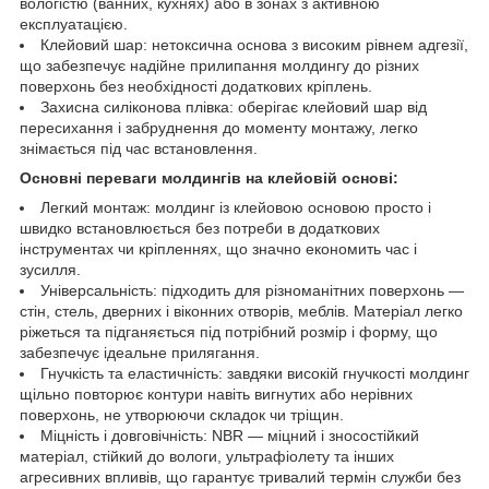
вологістю (ванних, кухнях) або в зонах з активною
експлуатацією.
Клейовий шар: нетоксична основа з високим рівнем адгезії,
що забезпечує надійне прилипання молдингу до різних
поверхонь без необхідності додаткових кріплень.
Захисна силіконова плівка: оберігає клейовий шар від
пересихання і забруднення до моменту монтажу, легко
знімається під час встановлення.
Основні переваги молдингів на клейовій основі:
Легкий монтаж: молдинг із клейовою основою просто і
швидко встановлюється без потреби в додаткових
інструментах чи кріпленнях, що значно економить час і
зусилля.
Універсальність: підходить для різноманітних поверхонь —
стін, стель, дверних і віконних отворів, меблів. Матеріал легко
ріжеться та підганяється під потрібний розмір і форму, що
забезпечує ідеальне прилягання.
Гнучкість та еластичність: завдяки високій гнучкості молдинг
щільно повторює контури навіть вигнутих або нерівних
поверхонь, не утворюючи складок чи тріщин.
Міцність і довговічність: NBR — міцний і зносостійкий
матеріал, стійкий до вологи, ультрафіолету та інших
агресивних впливів, що гарантує тривалий термін служби без