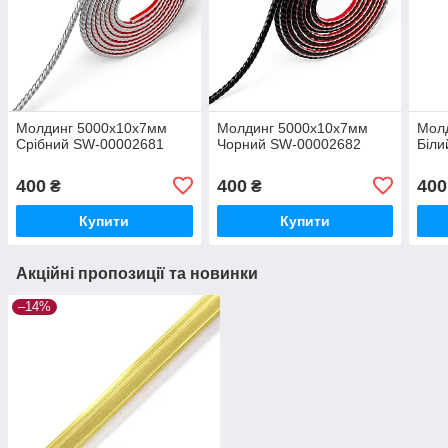
Молдинг 5000х10х7мм
Молдинг 5000х10х7мм
Мол
Срібний SW-00002681
Чорний SW-00002682
Біл
400
400
400
₴
₴
Купити
Купити
Акційні пропозиції та новинки
–14%