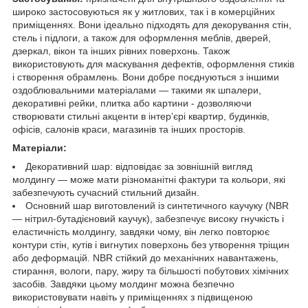
широко застосовуються як у житлових, так і в комерційних
приміщеннях. Вони ідеально підходять для декорування стін,
стель і підлоги, а також для оформлення меблів, дверей,
дзеркал, вікон та інших рівних поверхонь. Також
використовують для маскування дефектів, оформлення стиків
і створення обрамлень. Вони добре поєднуються з іншими
оздоблювальними матеріалами — такими як шпалери,
декоративні рейки, плитка або картини - дозволяючи
створювати стильні акценти в інтер’єрі квартир, будинків,
офісів, салонів краси, магазинів та інших просторів.
Матеріали:
Декоративний шар: відповідає за зовнішній вигляд
молдингу — може мати різноманітні фактури та кольори, які
забезпечують сучасний стильний дизайн.
Основний шар виготовлений із синтетичного каучуку (NBR
— нітрил-бутадієновий каучук), забезпечує високу гнучкість і
еластичність молдингу, завдяки чому, він легко повторює
контури стін, кутів і вигнутих поверхонь без утворення тріщин
або деформацій. NBR стійкий до механічних навантажень,
стирання, вологи, пару, жиру та більшості побутових хімічних
засобів. Завдяки цьому молдинг можна безпечно
використовувати навіть у приміщеннях з підвищеною