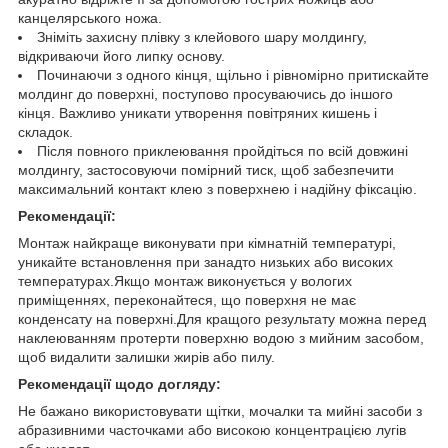
канцелярського ножа.
Зніміть захисну плівку з клейового шару молдингу,
відкриваючи його липку основу.
Починаючи з одного кінця, щільно і рівномірно притискайте
молдинг до поверхні, поступово просуваючись до іншого
кінця. Важливо уникати утворення повітряних кишень і
складок.
Після повного приклеювання пройдіться по всій довжині
молдингу, застосовуючи помірний тиск, щоб забезпечити
максимальний контакт клею з поверхнею і надійну фіксацію.
Рекомендації:
Монтаж найкраще виконувати при кімнатній температурі,
уникайте встановлення при занадто низьких або високих
температурах.Якщо монтаж виконується у вологих
приміщеннях, переконайтеся, що поверхня не має
конденсату на поверхні.Для кращого результату можна перед
наклеюванням протерти поверхню водою з мийним засобом,
щоб видалити залишки жирів або пилу.
Рекомендації щодо догляду:
Не бажано використовувати щітки, мочалки та мийні засоби з
абразивними часточками або високою концентрацією лугів