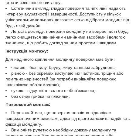
втрати зовнішнього вигляду.
Естетичний вигляд: гладка поверхня та чіткі лінії надають
інтер’єру акуратності і завершеності. Доступність у кількох
універсальних кольорах дозволяє легко підібрати молдинг під
будь-який дизайн.
Легкість догляду: поверхня молдингу не вбирає пил і бруд,
легко очищається звичайними мийними засобами і вологою
тканиною, що робить догляд за ним простим і швидким.
Інструкція монтажу:
Для надійного кріплення молдингу поверхня має бути:
чистою - без пилу, бруду, жиру та інших забруднень;
рівною - без окремих виступаючих частинок, тріщин або
помітних нерівностей (за потреби вирівняйте поверхню
шпаклівкою або замазкою);
сухою - відсутність вологи є обов’язковою;
без ознак грибка чи плісняви.
Покроковий монтаж:
Переконайтеся, що поверхня повністю відповідає
вищезазначеним вимогам, адже від цього залежить надійність
фіксації молдингу.
Виміряйте рулеткою необхідну довжину молдингу та
акуратно відріжте її за допомогою гострих ножиць або