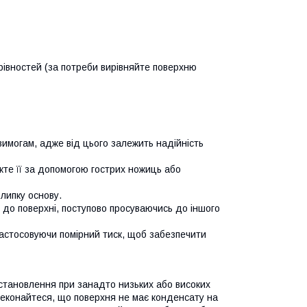
рівностей (за потреби вирівняйте поверхню
имогам, адже від цього залежить надійність
жте її за допомогою гострих ножиць або
 липку основу.
 до поверхні, поступово просуваючись до іншого
застосовуючи помірний тиск, щоб забезпечити
встановлення при занадто низьких або високих
еконайтеся, що поверхня не має конденсату на