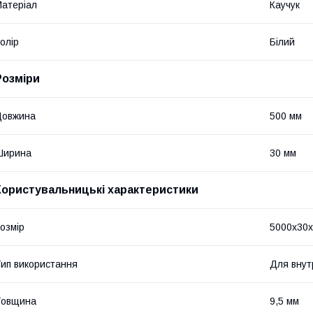
атеріал
Каучук
олір
Білий
Розміри
Довжина
500 мм
Ширина
30 мм
Користувальницькі характеристики
озмір
5000х30х
ип використання
Для внут
Товщина
9,5 мм