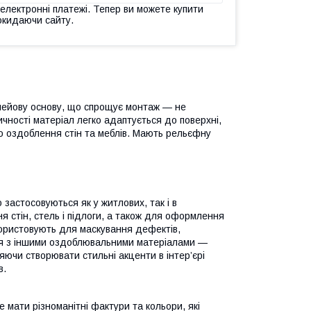
 електронні платежі. Тепер ви можете купити
окидаючи сайту.
клейову основу, що спрощує монтаж — не
чності матеріал легко адаптується до поверхні,
о оздоблення стін та меблів. Мають рельєфну
застосовуються як у житлових, так і в
 стін, стель і підлоги, а також для оформлення
икористовують для маскування дефектів,
ся з іншими оздоблювальними матеріалами —
яючи створювати стильні акценти в інтер’єрі
в.
 мати різноманітні фактури та кольори, які