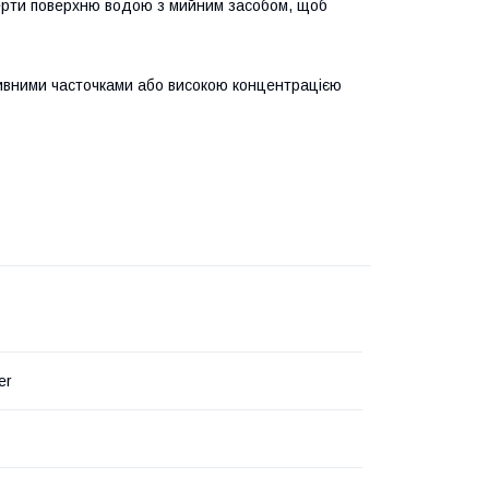
ерти поверхню водою з мийним засобом, щоб
зивними часточками або високою концентрацією
er