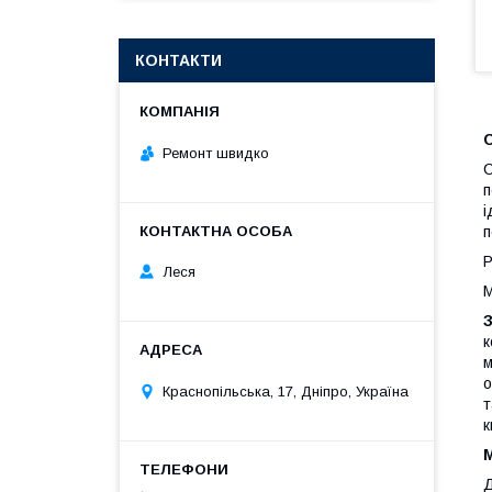
КОНТАКТИ
Ремонт швидко
С
п
і
п
Р
Леся
М
к
м
о
Краснопільська, 17, Дніпро, Україна
т
к
М
Д