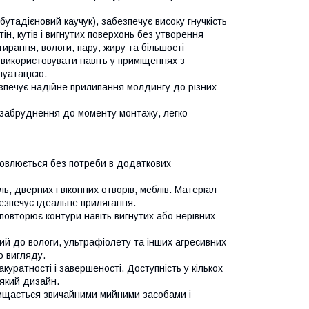
утадієновий каучук), забезпечує високу гнучкість
ін, кутів і вигнутих поверхонь без утворення
ирання, вологи, пару, жиру та більшості
 використовувати навіть у приміщеннях з
луатацією.
езпечує надійне прилипання молдингу до різних
і забруднення до моменту монтажу, легко
новлюється без потреби в додаткових
ь, дверних і віконних отворів, меблів. Матеріал
безпечує ідеальне прилягання.
 повторює контури навіть вигнутих або нерівних
йкий до вологи, ультрафіолету та інших агресивних
о вигляду.
акуратності і завершеності. Доступність у кількох
-який дизайн.
очищається звичайними мийними засобами і