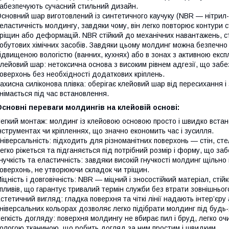
абезпечують сучасний стильний дизайн.
сновний шар виготовлений із синтетичного каучуку (NBR — нітрил-б
 еластичність молдингу, завдяки чому, він легко повторює контури ст
ріщин або деформацій. NBR стійкий до механічних навантажень, ст
обутових хімічних засобів. Завдяки цьому молдинг можна безпечно
ідвищеною вологістю (ванних, кухнях) або в зонах з активною експ
лейовий шар: нетоксична основа з високим рівнем адгезії, що заб
оверхонь без необхідності додаткових кріплень.
ахисна силіконова плівка: оберігає клейовий шар від пересихання 
німається під час встановлення.
сновні переваги молдингів на клейовій основі:
егкий монтаж: молдинг із клейовою основою просто і швидко вста
нструментах чи кріпленнях, що значно економить час і зусилля.
ніверсальність: підходить для різноманітних поверхонь — стін, стел
егко ріжеться та підганяється під потрібний розмір і форму, що за
нучкість та еластичність: завдяки високій гнучкості молдинг щільно
оверхонь, не утворюючи складок чи тріщин.
іцність і довговічність: NBR — міцний і зносостійкий матеріал, сті
пливів, що гарантує тривалий термін служби без втрати зовнішньог
стетичний вигляд: гладка поверхня та чіткі лінії надають інтер’єру 
ніверсальних кольорах дозволяє легко підібрати молдинг під будь
егкість догляду: поверхня молдингу не вбирає пил і бруд, легко 
ологою тканиною, що робить догляд за ним простим і швидким.