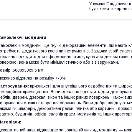
У компанії підключені
будь-який товар не п
Самоклеючі молдинги
амоклеючі молдинги - це гнучкі декоративні елементи, які мають 
отребують додаткового клею чи інструментів. Завдяки своїй еласти
деально підходить для оформлення стиків, кутів або декоративног
оверхню, вона може бути мінімалістичною або з візерунками.
озмір :5000х30х9,5 мм
ожливо відхилення розміру +-3%
Застосування:
призначені для внутрішнього оздоблення та широко 
омерційних приміщеннях. Вони ідеально підходять для декорування
еблів, дверей, дзеркал, вікон та інших рівних поверхонь. Також в
формлення стиків і створення обрамлень. Вони добре поєднують
акими як шпалери, декоративні рейки, плитка або картини - дозвол
вартир, будинків, офісів, салонів краси, магазинів та інших просторі
атеріали:
екоративний шар: відповідає за зовнішній вигляд молдингу — може