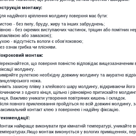
нструкція монтажу:
ля надійного кріплення молдингу поверхня має бути:
истою - без пилу, бруду, жиру та інших забруднень;
івною - без окремих виступаючих частинок, тріщин або помітних не
паклівкою або замазкою);
ухою - відсутність вологи є обов’язковою;
ез ознак грибка чи плісняви.
Покроковий монтаж:
ереконайтеся, що поверхня повністю відповідає вищезазначеним в
іксації молдингу.
иміряйте рулеткою необхідну довжину молдингу та акуратно відрі
анцелярського ножа.
німіть захисну плівку з клейового шару молдингу, відкриваючи його
очинаючи з одного кінця, щільно і рівномірно притискайте молдинг
інця. Важливо уникати утворення повітряних кишень і складок.
ісля повного приклеювання пройдіться по всій довжині молдингу, 
аксимальний контакт клею з поверхнею і надійну фіксацію.
Рекомендації:
онтаж найкраще виконувати при кімнатній температурі, уникайте 
емпературах.Якщо монтаж виконується у вологих приміщеннях, пер