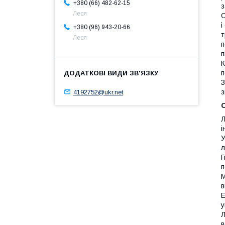
+380 (66) 482-62-15
з
Леся
О
і
+380 (96) 943-20-66
т
Леся
п
п
К
п
З
з
4192752@ukr.net
О
Л
і
У
л
Г
п
М
в
Е
у
Л
в