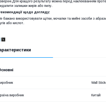
оверхні.Для кращого результату можна перед наклеюванням прот
идалити залишки жирів або пилу.
Рекомендації щодо догляду:
е бажано використовувати щітки, мочалки та мийні засоби з абра
угів або кислот.
арактеристики
Основні
иробник
Wall Stick
раїна виробник
Китай