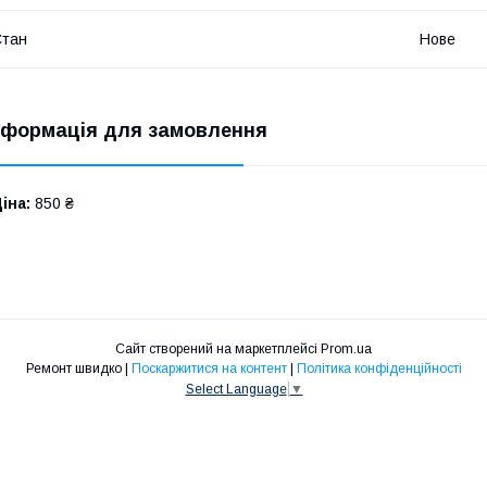
Стан
Нове
нформація для замовлення
іна:
850 ₴
Сайт створений на маркетплейсі
Prom.ua
Ремонт швидко |
Поскаржитися на контент
|
Політика конфіденційності
Select Language
▼