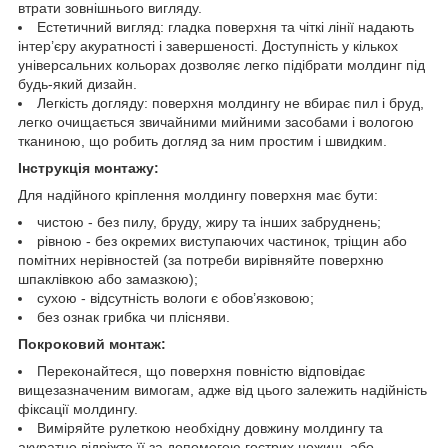
втрати зовнішнього вигляду.
Естетичний вигляд: гладка поверхня та чіткі лінії надають
інтер’єру акуратності і завершеності. Доступність у кількох
універсальних кольорах дозволяє легко підібрати молдинг під
будь-який дизайн.
Легкість догляду: поверхня молдингу не вбирає пил і бруд,
легко очищається звичайними мийними засобами і вологою
тканиною, що робить догляд за ним простим і швидким.
Інструкція монтажу:
Для надійного кріплення молдингу поверхня має бути:
чистою - без пилу, бруду, жиру та інших забруднень;
рівною - без окремих виступаючих частинок, тріщин або
помітних нерівностей (за потреби вирівняйте поверхню
шпаклівкою або замазкою);
сухою - відсутність вологи є обов’язковою;
без ознак грибка чи плісняви.
Покроковий монтаж:
Переконайтеся, що поверхня повністю відповідає
вищезазначеним вимогам, адже від цього залежить надійність
фіксації молдингу.
Виміряйте рулеткою необхідну довжину молдингу та
акуратно відріжте її за допомогою гострих ножиць або