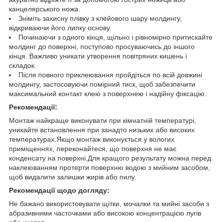
канцелярського ножа.
Зніміть захисну плівку з клейового шару молдингу,
відкриваючи його липку основу.
Починаючи з одного кінця, щільно і рівномірно притискайте
молдинг до поверхні, поступово просуваючись до іншого
кінця. Важливо уникати утворення повітряних кишень і
складок.
Після повного приклеювання пройдіться по всій довжині
молдингу, застосовуючи помірний тиск, щоб забезпечити
максимальний контакт клею з поверхнею і надійну фіксацію.
Рекомендації:
Монтаж найкраще виконувати при кімнатній температурі,
уникайте встановлення при занадто низьких або високих
температурах.Якщо монтаж виконується у вологих
приміщеннях, переконайтеся, що поверхня не має
конденсату на поверхні.Для кращого результату можна перед
наклеюванням протерти поверхню водою з мийним засобом,
щоб видалити залишки жирів або пилу.
Рекомендації щодо догляду:
Не бажано використовувати щітки, мочалки та мийні засоби з
абразивними часточками або високою концентрацією лугів