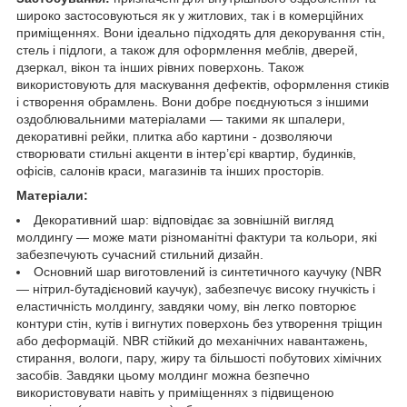
широко застосовуються як у житлових, так і в комерційних
приміщеннях. Вони ідеально підходять для декорування стін,
стель і підлоги, а також для оформлення меблів, дверей,
дзеркал, вікон та інших рівних поверхонь. Також
використовують для маскування дефектів, оформлення стиків
і створення обрамлень. Вони добре поєднуються з іншими
оздоблювальними матеріалами — такими як шпалери,
декоративні рейки, плитка або картини - дозволяючи
створювати стильні акценти в інтер’єрі квартир, будинків,
офісів, салонів краси, магазинів та інших просторів.
Матеріали:
Декоративний шар: відповідає за зовнішній вигляд
молдингу — може мати різноманітні фактури та кольори, які
забезпечують сучасний стильний дизайн.
Основний шар виготовлений із синтетичного каучуку (NBR
— нітрил-бутадієновий каучук), забезпечує високу гнучкість і
еластичність молдингу, завдяки чому, він легко повторює
контури стін, кутів і вигнутих поверхонь без утворення тріщин
або деформацій. NBR стійкий до механічних навантажень,
стирання, вологи, пару, жиру та більшості побутових хімічних
засобів. Завдяки цьому молдинг можна безпечно
використовувати навіть у приміщеннях з підвищеною