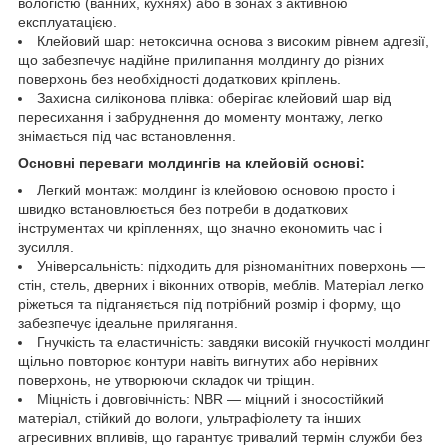
вологістю (ванних, кухнях) або в зонах з активною
експлуатацією.
Клейовий шар: нетоксична основа з високим рівнем адгезії,
що забезпечує надійне прилипання молдингу до різних
поверхонь без необхідності додаткових кріплень.
Захисна силіконова плівка: оберігає клейовий шар від
пересихання і забруднення до моменту монтажу, легко
знімається під час встановлення.
Основні переваги молдингів на клейовій основі:
Легкий монтаж: молдинг із клейовою основою просто і
швидко встановлюється без потреби в додаткових
інструментах чи кріпленнях, що значно економить час і
зусилля.
Універсальність: підходить для різноманітних поверхонь —
стін, стель, дверних і віконних отворів, меблів. Матеріал легко
ріжеться та підганяється під потрібний розмір і форму, що
забезпечує ідеальне прилягання.
Гнучкість та еластичність: завдяки високій гнучкості молдинг
щільно повторює контури навіть вигнутих або нерівних
поверхонь, не утворюючи складок чи тріщин.
Міцність і довговічність: NBR — міцний і зносостійкий
матеріал, стійкий до вологи, ультрафіолету та інших
агресивних впливів, що гарантує тривалий термін служби без