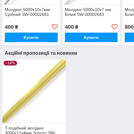
Молдинг 5000х10х7мм
Молдинг 5000х10х7 мм
Мол
Срібний SW-00002681
Білий SW-00002683
Біл
400
400
800
₴
₴
Купити
Купити
Акційні пропозиції та новинки
–14%
T-подібний молдинг
3000х12х4мм Золото SW-