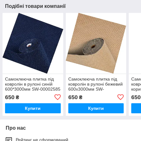
Подібні товари компанії
Самоклеюча плитка під
Самоклеюча плитка під
Само
ковролін в рулоні синій
ковролін в рулоні бежевий
ковр
600*3000мм SW-00002585
600х3000мм SW-
кор
00002583
SW-
650
650
650
₴
₴
Купити
Купити
Про нас
Рейтинг не сформований