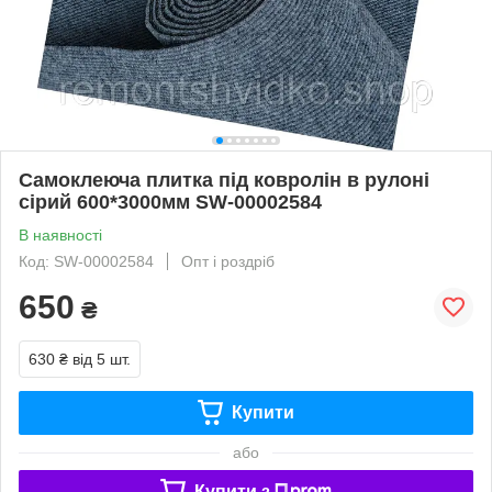
Самоклеюча плитка під ковролін в рулоні
сірий 600*3000мм SW-00002584
В наявності
Код: SW-00002584
Опт і роздріб
650
₴
630 ₴
від 5 шт.
Купити
або
Купити з