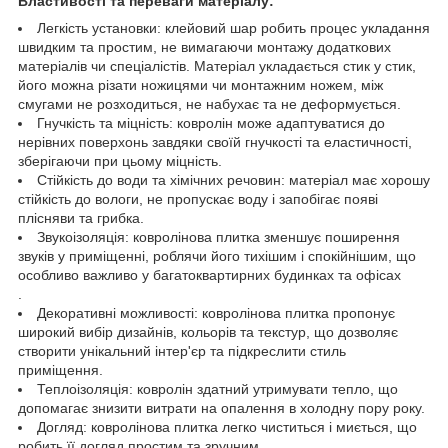
Властивості та переваги матеріалу:
Легкість установки: клейовий шар робить процес укладання
швидким та простим, не вимагаючи монтажу додаткових
матеріалів чи спеціалістів. Матеріал укладається стик у стик,
його можна різати ножицями чи монтажним ножем, між
смугами не розходиться, не набухає та не деформується.
Гнучкість та міцність: ковролін може адаптуватися до
нерівних поверхонь завдяки своїй гнучкості та еластичності,
зберігаючи при цьому міцність.
Стійкість до води та хімічних речовин: матеріал має хорошу
стійкість до вологи, не пропускає воду і запобігає появі
плісняви та грибка.
Звукоізоляція: ковролінова плитка зменшує поширення
звуків у приміщенні, роблячи його тихішим і спокійнішим, що
особливо важливо у багатоквартирних будинках та офісах
.
Декоративні можливості: ковролінова плитка пропонує
широкий вибір дизайнів, кольорів та текстур, що дозволяє
створити унікальний інтер'єр та підкреслити стиль
приміщення.
Теплоізоляція: ковролін здатний утримувати тепло, що
допомагає знизити витрати на опалення в холодну пору року.
Догляд: ковролінова плитка легко чиститься і миється, що
робить її догляд простим та зручним.