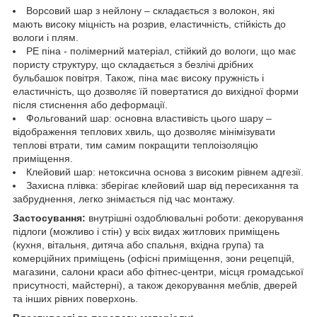
Ворсовий шар з нейлону – складається з волокон, які
мають високу міцність на розрив, еластичність, стійкість до
вологи і плям.
РЕ піна - полімерний матеріал, стійкий до вологи, що має
пористу структуру, що складається з безлічі дрібних
бульбашок повітря. Також, піна має високу пружність і
еластичність, що дозволяє їй повертатися до вихідної форми
після стиснення або деформації.
Фольгований шар: основна властивість цього шару –
відображення теплових хвиль, що дозволяє мінімізувати
теплові втрати, тим самим покращити теплоізоляцію
приміщення.
Клейовий шар: нетоксична основа з високим рівнем адгезії.
Захисна плівка: зберігає клейовий шар від пересихання та
забруднення, легко знімається під час монтажу.
Застосування:
внутрішні оздоблювальні роботи: декорування
підлоги (можливо і стін) у всіх видах житлових приміщень
(кухня, вітальня, дитяча або спальня, вхідна група) та
комерційних приміщень (офісні приміщення, зони рецепцій,
магазини, салони краси або фітнес-центри, місця громадської
присутності, майстерні), а також декорування меблів, дверей
та інших рівних поверхонь.