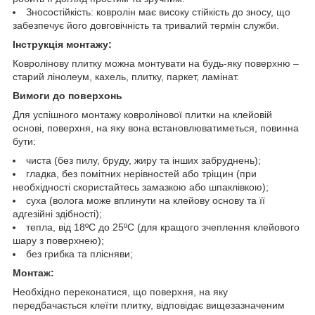
Зносостійкість: ковролін має високу стійкість до зносу, що
забезпечує його довговічність та тривалий термін служби.
Інструкція монтажу:
Ковролінову плитку можна монтувати на будь-яку поверхню –
старий лінолеум, кахель, плитку, паркет, ламінат.
Вимоги до поверхонь
Для успішного монтажу ковролінової плитки на клейовій
основі, поверхня, на яку вона встановлюватиметься, повинна
бути:
чиста (без пилу, бруду, жиру та інших забруднень);
гладка, без помітних нерівностей або тріщин (при
необхідності скористайтесь замазкою або шпаклівкою);
суха (волога може вплинути на клейову основу та її
адгезійні здібності);
тепла, від 18ºС до 25ºС (для кращого зчеплення клейового
шару з поверхнею);
без грибка та плісняви;
Монтаж:
Необхідно переконатися, що поверхня, на яку
передбачається клеїти плитку, відповідає вищезазначеним