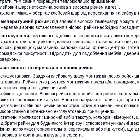
трати, тим самим покращити теплоізоляцію приміщення.
лейовий шар: нетоксична основа з високим рівнем адгезії.
ахисна плівка – оберігає клейовий шар від пересихання та забрудн
Температурний режим:
під впливом високих температур можуть де
жерелами вогню встановлення вінілової рейки необхідно проводити
Застосування:
внутрішні оздоблювальні роботи в житлових і комер
ідходять для стін у кухнях, ванних кімнатах, вітальнях, дитячих, с
фісах, рецепціях, магазинах, салонах краси, фітнес-центрах, готе
ромадської присутності. Підходять для оздоблення меблів, дверей,
оверхонь.
ластивості та переваги вінілових рейок:
егка установка: Завдяки клейовому шару монтаж вінілових рейок ш
атеріалах. Рейки легко ріжуться монтажним ножем або ножицями, у
астінних покриттів дуже низький.
тійкість до вологи: Вінілові рейки вологостійкі, що робить їх ідеа
аких як ванні кімнати та кухні. Вони не набухають і стійкі до пари та
овговічність: Вінілові рейки зносостійкі, стійкі до механічних пош
икористання в інтенсивно експлуатованих приміщеннях.
стетичні можливості: Широкий вибір текстур, кольорів і візерунків,
ідібрати рейки для будь-якого інтер'єру і створювати унікальні де
ізних напрямках (горизонтально, вертикально або під кутом), що дає
творювати оригінальні візуальні ефекти.