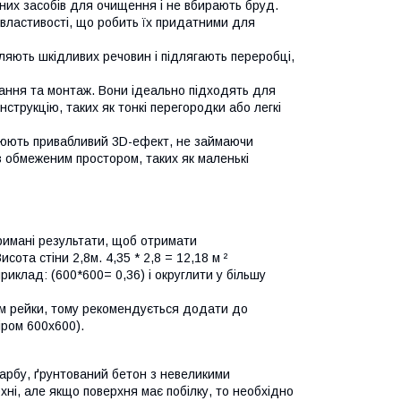
ьних засобів для очищення і не вбирають бруд.
ні властивості, що робить їх придатними для
іляють шкідливих речовин і підлягають переробці,
вання та монтаж. Вони ідеально підходять для
нструкцію, таких як тонкі перегородки або легкі
орюють привабливий 3D-ефект, не займаючи
з обмеженим простором, таких як маленькі
тримані результати, щоб отримати
ота стіни 2,8м. 4,35 * 2,8 = 12,18 м ²
иклад: (600*600= 0,36) і округлити у більшу
ням рейки, тому рекомендується додати до
іром 600х600).
 фарбу, ґрунтований бетон з невеликими
хні, але якщо поверхня має побілку, то необхідно