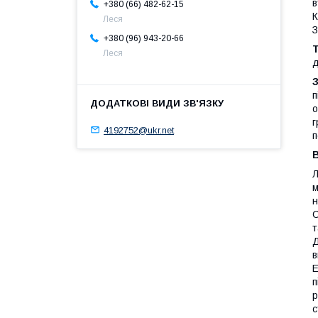
в
+380 (66) 482-62-15
К
Леся
З
+380 (96) 943-20-66
Леся
д
п
о
г
4192752@ukr.net
п
В
Л
м
н
С
т
Д
в
Е
п
р
с