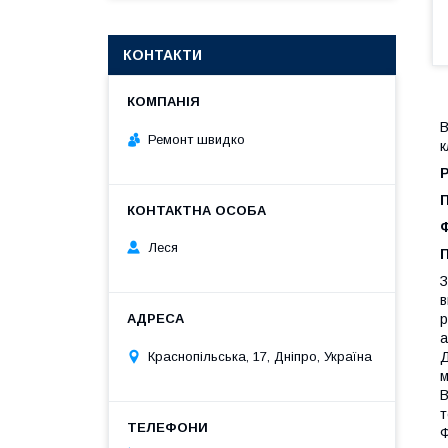
КОНТАКТИ
В
Ремонт швидко
к
Леся
П
З
в
р
а
Д
Краснопільська, 17, Дніпро, Україна
м
В
т
Ф