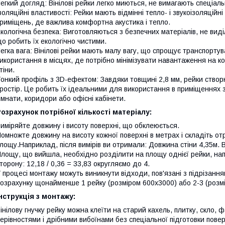
егкий догляд: Вінілові рейки легко миються, не вимагають спеціал
золяційні властивості: Рейки мають відмінні тепло- і звукоізоляцій
риміщень, де важлива комфортна акустика і тепло.
кологічна безпека: Виготовляються з безпечних матеріалів, не вид
о робить їх екологічно чистими.
егка вага: Вінілові рейки мають малу вагу, що спрощує транспорту
икористання в місцях, де потрібно мінімізувати навантаження на ко
тіни.
онкий профіль з 3D-ефектом: Завдяки товщині 2,8 мм, рейки ств
ростір. Це робить їх ідеальними для використання в приміщеннях 
імнати, коридори або офісні кабінети.
озрахунок потрібної кількості матеріалу:
иміряйте довжину і висоту поверхні, що обклеюється.
омножте довжину на висоту кожної поверхні в метрах і складіть о
лощу.Наприклад, після вимірів ви отримали: Довжина стіни 4,35м. Вис
лощу, що вийшла, необхідно розділити на площу однієї рейки, напр
торону: 12,18 / 0,36 = 33,83 округляємо до 4.
 процесі монтажу можуть виникнути відходи, пов'язані з підрізан
озрахунку щонайменше 1 рейку (розміром 600х3000) або 2-3 (розм
нструкція з монтажу:
інілову гнучку рейку можна клеїти на старий кахель, плитку, скло,
ерівностями і дрібними вибоїнами без спеціальної підготовки повер