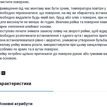
чистити поверхню.
риміщення під час монтажу має бути сухим, температура повітря у
еобхідно переконатися, що поверхня, на яку ви збираєтесь встанови
еобхідно видалити будь-який пил, бруд або олію з поверхні, при н
ати висохнути не менше 4х годин. Вінілова рейка та поверхня пов
арне зчеплення клейової основи.
оступово почати знімати захисну плівку на звороті рейки, щоб відк
еобхідно розпочинати встановлення з одного кута і акуратно прит
она встановлювалася рівно і акуратно, уникаючи утворення бульб
інілову рейку можна різати, використовуючи при цьому канцелярськи
собливо по краях та в кутах поверхні;
ейку потрібно щільно притискати до поверхні рукою або гумовим в
а основою.
арактеристики
Основні атрибути