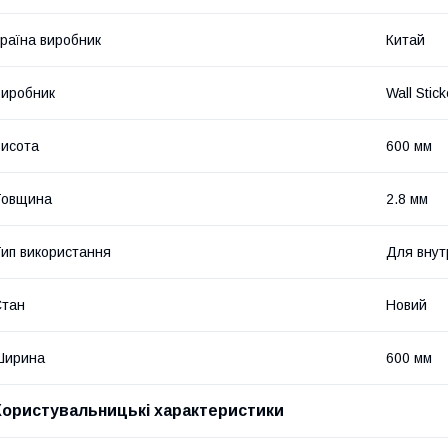
раїна виробник
Китай
иробник
Wall Stick
исота
600 мм
Товщина
2.8 мм
ип використання
Для внут
Стан
Новий
Ширина
600 мм
Користувальницькі характеристики