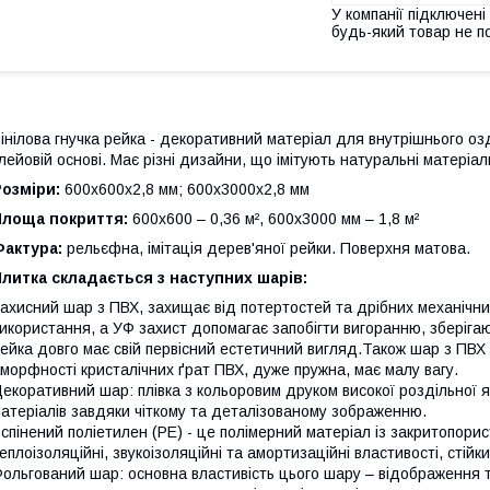
У компанії підключені
будь-який товар не п
інілова гнучка рейка - декоративний матеріал для внутрішнього оз
лейовій основі. Має різні дизайни, що імітують натуральні матеріали
Розміри:
600х600х2,8 мм; 600х3000х2,8 мм
Площа покриття:
600х600 – 0,36 м², 600х3000 мм – 1,8 м²
Фактура:
рельєфна, імітація дерев'яної рейки. Поверхня матова.
литка складається з наступних шарів:
ахисний шар з ПВХ, захищає від потертостей та дрібних механічни
икористання, а УФ захист допомагає запобігти вигоранню, зберігаюч
ейка довго має свій первісний естетичний вигляд.Також шар з ПВХ ма
морфності кристалічних ґрат ПВХ, дуже пружна, має малу вагу.
екоративний шар: плівка з кольоровим друком високої роздільної я
атеріалів завдяки чіткому та деталізованому зображенню.
спінений поліетилен (РЕ) - це полімерний матеріал із закритопорист
еплоізоляційні, звукоізоляційні та амортизаційні властивості, стійк
ольгований шар: основна властивість цього шару – відображення т