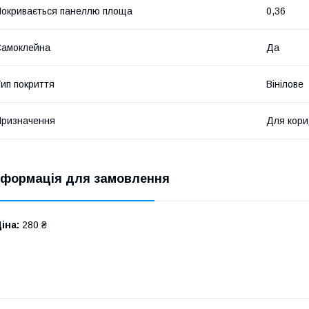
окривається панеллю площа
0,36
Самоклейна
Да
ип покриття
Вінілове
ризначення
Для кор
нформація для замовлення
іна:
280 ₴