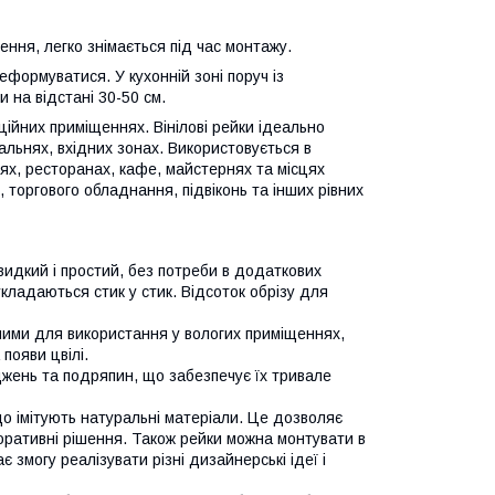
ення, легко знімається під час монтажу.
формуватися. У кухонній зоні поруч із
 на відстані 30-50 см.
ційних приміщеннях. Вінілові рейки ідеально
пальнях, вхідних зонах. Використовується в
лях, ресторанах, кафе, майстернях та місцях
 торгового обладнання, підвіконь та інших рівних
видкий і простий, без потреби в додаткових
кладаються стик у стик. Відсоток обрізу для
льними для використання у вологих приміщеннях,
 появи цвілі.
коджень та подряпин, що забезпечує їх тривале
 що імітують натуральні матеріали. Це дозволяє
коративні рішення. Також рейки можна монтувати в
 змогу реалізувати різні дизайнерські ідеї і