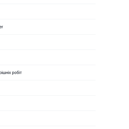
er
рішніх робіт