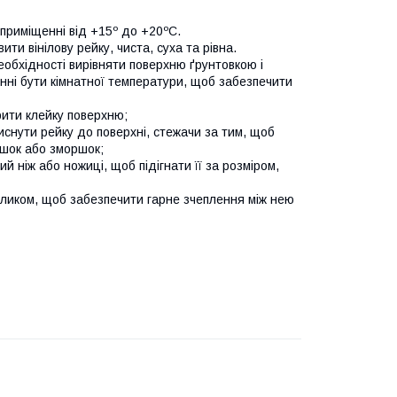
 приміщенні від +15º до +20ºС.
ти вінілову рейку, чиста, суха та рівна.
еобхідності вирівняти поверхню ґрунтовкою і
инні бути кімнатної температури, щоб забезпечити
рити клейку поверхню;
иснути рейку до поверхні, стежачи за тим, щоб
ашок або зморшок;
й ніж або ножиці, щоб підігнати її за розміром,
аликом, щоб забезпечити гарне зчеплення між нею