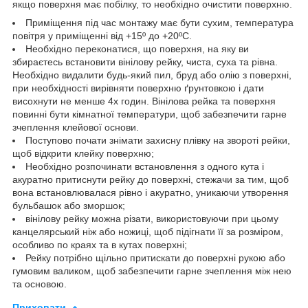
якщо поверхня має побілку, то необхідно очистити поверхню.
Приміщення під час монтажу має бути сухим, температура
повітря у приміщенні від +15º до +20ºС.
Необхідно переконатися, що поверхня, на яку ви
збираєтесь встановити вінілову рейку, чиста, суха та рівна.
Необхідно видалити будь-який пил, бруд або олію з поверхні,
при необхідності вирівняти поверхню ґрунтовкою і дати
висохнути не менше 4х годин. Вінілова рейка та поверхня
повинні бути кімнатної температури, щоб забезпечити гарне
зчеплення клейової основи.
Поступово почати знімати захисну плівку на звороті рейки,
щоб відкрити клейку поверхню;
Необхідно розпочинати встановлення з одного кута і
акуратно притиснути рейку до поверхні, стежачи за тим, щоб
вона встановлювалася рівно і акуратно, уникаючи утворення
бульбашок або зморшок;
вінілову рейку можна різати, використовуючи при цьому
канцелярський ніж або ножиці, щоб підігнати її за розміром,
особливо по краях та в кутах поверхні;
Рейку потрібно щільно притискати до поверхні рукою або
гумовим валиком, щоб забезпечити гарне зчеплення між нею
та основою.
Приховати