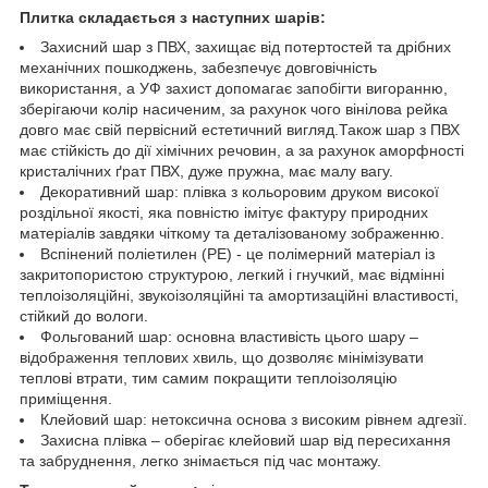
Плитка складається з наступних шарів:
Захисний шар з ПВХ, захищає від потертостей та дрібних
механічних пошкоджень, забезпечує довговічність
використання, а УФ захист допомагає запобігти вигоранню,
зберігаючи колір насиченим, за рахунок чого вінілова рейка
довго має свій первісний естетичний вигляд.Також шар з ПВХ
має стійкість до дії хімічних речовин, а за рахунок аморфності
кристалічних ґрат ПВХ, дуже пружна, має малу вагу.
Декоративний шар: плівка з кольоровим друком високої
роздільної якості, яка повністю імітує фактуру природних
матеріалів завдяки чіткому та деталізованому зображенню.
Вспінений поліетилен (РЕ) - це полімерний матеріал із
закритопористою структурою, легкий і гнучкий, має відмінні
теплоізоляційні, звукоізоляційні та амортизаційні властивості,
стійкий до вологи.
Фольгований шар: основна властивість цього шару –
відображення теплових хвиль, що дозволяє мінімізувати
теплові втрати, тим самим покращити теплоізоляцію
приміщення.
Клейовий шар: нетоксична основа з високим рівнем адгезії.
Захисна плівка – оберігає клейовий шар від пересихання
та забруднення, легко знімається під час монтажу.