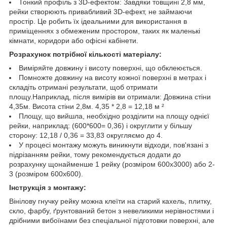
Тонкий профіль з 3D-ефектом: Завдяки товщині 2,8 мм,
рейки створюють привабливий 3D-ефект, не займаючи
простір. Це робить їх ідеальними для використання в
приміщеннях з обмеженим простором, таких як маленькі
кімнати, коридори або офісні кабінети.
Розрахунок потрібної кількості матеріалу:
Виміряйте довжину і висоту поверхні, що обклеюється.
Помножте довжину на висоту кожної поверхні в метрах і
складіть отримані результати, щоб отримати
площу.Наприклад, після вимірів ви отримали: Довжина стіни
4,35м. Висота стіни 2,8м. 4,35 * 2,8 = 12,18 м ²
Площу, що вийшла, необхідно розділити на площу однієї
рейки, наприклад: (600*600= 0,36) і округлити у більшу
сторону: 12,18 / 0,36 = 33,83 округляємо до 4.
У процесі монтажу можуть виникнути відходи, пов'язані з
підрізанням рейки, тому рекомендується додати до
розрахунку щонайменше 1 рейку (розміром 600х3000) або 2-
3 (розміром 600х600).
Інструкція з монтажу:
Вінілову гнучку рейку можна клеїти на старий кахель, плитку,
скло, фарбу, ґрунтований бетон з невеликими нерівностями і
дрібними вибоїнами без спеціальної підготовки поверхні, але