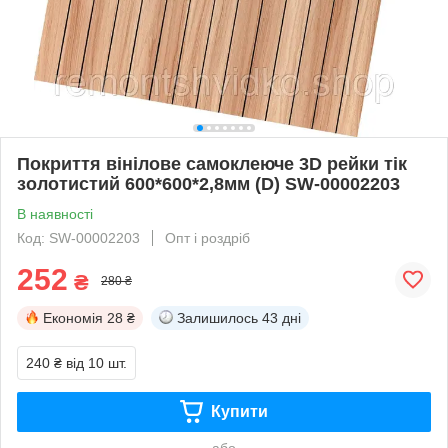
Покриття вінілове самоклеюче 3D рейки тік
золотистий 600*600*2,8мм (D) SW-00002203
В наявності
Код: SW-00002203
Опт і роздріб
252
₴
280 ₴
Економія
28 ₴
Залишилось
43 дні
240 ₴
від 10 шт.
Купити
або