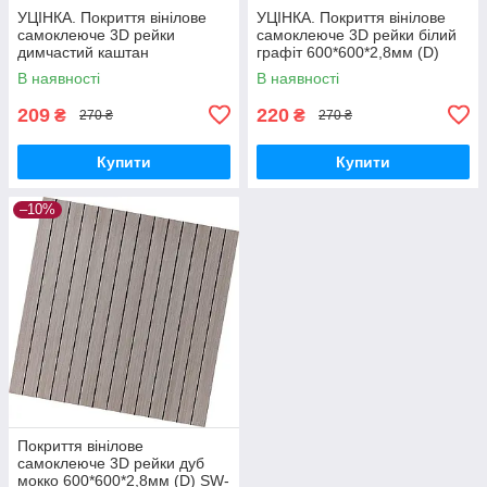
УЦІНКА. Покриття вінілове
УЦІНКА. Покриття вінілове
самоклеюче 3D рейки
самоклеюче 3D рейки білий
димчастий каштан
графіт 600*600*2,8мм (D)
600*600*2,8мм (D) SW-
SW-00002963
В наявності
В наявності
00002962
209
220
₴
₴
270 ₴
270 ₴
Купити
Купити
–10%
Покриття вінілове
самоклеюче 3D рейки дуб
мокко 600*600*2,8мм (D) SW-