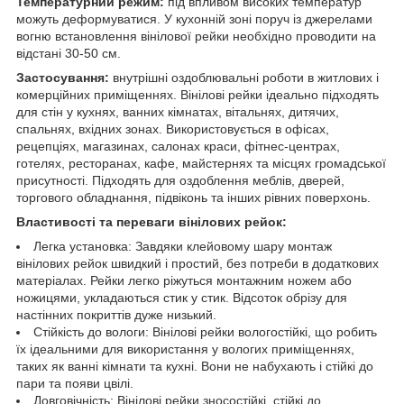
Температурний режим:
під впливом високих температур
можуть деформуватися. У кухонній зоні поруч із джерелами
вогню встановлення вінілової рейки необхідно проводити на
відстані 30-50 см.
Застосування:
внутрішні оздоблювальні роботи в житлових і
комерційних приміщеннях. Вінілові рейки ідеально підходять
для стін у кухнях, ванних кімнатах, вітальнях, дитячих,
спальнях, вхідних зонах. Використовується в офісах,
рецепціях, магазинах, салонах краси, фітнес-центрах,
готелях, ресторанах, кафе, майстернях та місцях громадської
присутності. Підходять для оздоблення меблів, дверей,
торгового обладнання, підвіконь та інших рівних поверхонь.
Властивості та переваги вінілових рейок:
Легка установка: Завдяки клейовому шару монтаж
вінілових рейок швидкий і простий, без потреби в додаткових
матеріалах. Рейки легко ріжуться монтажним ножем або
ножицями, укладаються стик у стик. Відсоток обрізу для
настінних покриттів дуже низький.
Стійкість до вологи: Вінілові рейки вологостійкі, що робить
їх ідеальними для використання у вологих приміщеннях,
таких як ванні кімнати та кухні. Вони не набухають і стійкі до
пари та появи цвілі.
Довговічність: Вінілові рейки зносостійкі, стійкі до