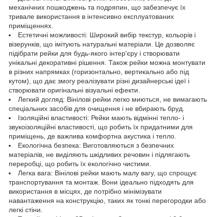
механічних пошкоджень та подряпин, що забезпечує їх
тривале використання в інтенсивно експлуатованих
приміщеннях.
Естетичні можливості: Широкий вибір текстур, кольорів і
візерунків, що імітують натуральні матеріали. Це дозволяє
підібрати рейки для будь-якого інтер'єру і створювати
унікальні декоративні рішення. Також рейки можна монтувати
в різних напрямках (горизонтально, вертикально або під
кутом), що дає змогу реалізувати різні дизайнерські ідеї і
створювати оригінальні візуальні ефекти.
Легкий догляд: Вінілові рейки легко миються, не вимагають
спеціальних засобів для очищення і не вбирають бруд.
Ізоляційні властивості: Рейки мають відмінні тепло- і
звукоізоляційні властивості, що робить їх придатними для
приміщень, де важлива комфортна акустика і тепло.
Екологічна безпека: Виготовляються з безпечних
матеріалів, не виділяють шкідливих речовин і підлягають
переробці, що робить їх екологічно чистими.
Легка вага: Вінілові рейки мають малу вагу, що спрощує
транспортування та монтаж. Вони ідеально підходять для
використання в місцях, де потрібно мінімізувати
навантаження на конструкцію, таких як тонкі перегородки або
легкі стіни.