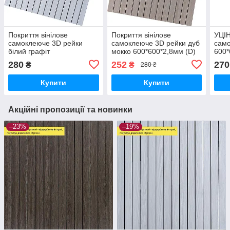
Покриття вінілове
Покриття вінілове
УЦІН
самоклеюче 3D рейки
самоклеюче 3D рейки дуб
само
білий графіт
мокко 600*600*2,8мм (D)
600*
600*600*2,8мм (D) SW-
SW-00002201
000
280
252
270
₴
₴
280 ₴
00002193
Купити
Купити
Акційні пропозиції та новинки
–23%
–19%