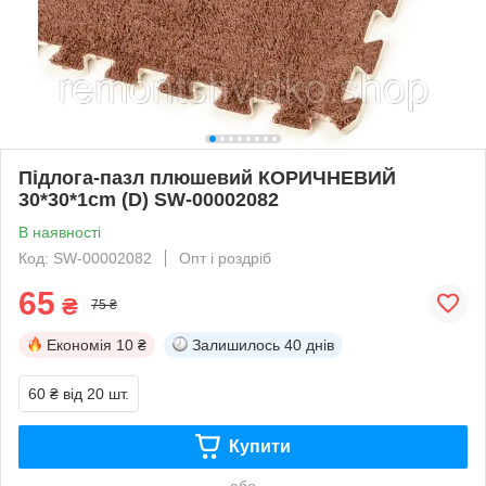
Підлога-пазл плюшевий КОРИЧНЕВИЙ
30*30*1cm (D) SW-00002082
В наявності
Код: SW-00002082
Опт і роздріб
65
₴
75 ₴
Економія
10 ₴
Залишилось
40 днів
60 ₴
від 20 шт.
Купити
або