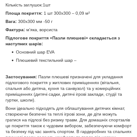
Кількість заглушок:1шт
Площа покриття:
1 шт 300х300 – 0,09 м²
Вага:
300х300 мм -50 г
Фактура:
м'яка, ворсиста
Підлогове покриття «Пазли плюшеві» складається з
наступних шарів:
Основний шар EVA
Плюшевий текстильний шар –
Застосування:
Пазли плюшеві призначені для укладання
підлогового покриття у житлових приміщеннях (вітальня,
спальня або дитяча, кухня та санвузол) та у комерційних
приміщеннях (дитячі садки, дитячі ігрові заклади, студії та
гуртки, школи).
Вони ідеально підходять для облаштування дитячих кімнат,
створюючи безпечні та теплі ігрові зони, де діти можуть
гратися на підлозі без ризику травм. Для домашніх спортзалів
це покриття також є чудовим вибором, забезпечуючи комфорт
та безпеку під час занять спортом. В гардеробних та спальнях