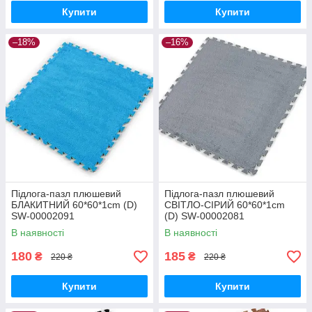
Купити
Купити
–18%
–16%
Підлога-пазл плюшевий
Підлога-пазл плюшевий
БЛАКИТНИЙ 60*60*1cm (D)
СВІТЛО-СІРИЙ 60*60*1cm
SW-00002091
(D) SW-00002081
В наявності
В наявності
180
185
₴
₴
220 ₴
220 ₴
Купити
Купити