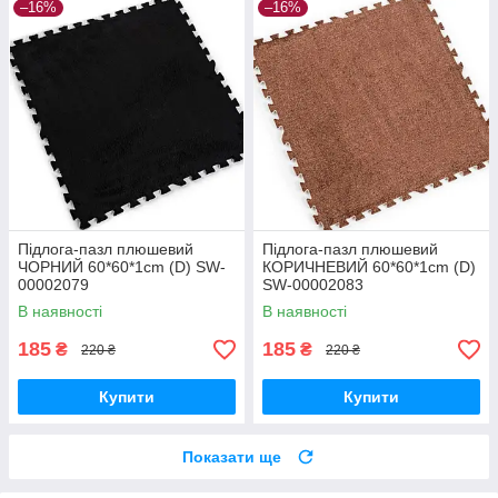
–16%
–16%
Підлога-пазл плюшевий
Підлога-пазл плюшевий
ЧОРНИЙ 60*60*1cm (D) SW-
КОРИЧНЕВИЙ 60*60*1cm (D)
00002079
SW-00002083
В наявності
В наявності
185
185
₴
₴
220 ₴
220 ₴
Купити
Купити
Показати ще