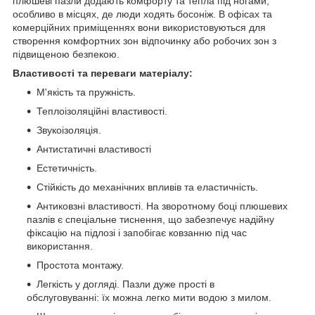
плюшеві пазли додають комфорту та тепла під ногами,
особливо в місцях, де люди ходять босоніж. В офісах та
комерційних приміщеннях вони використовуються для
створення комфортних зон відпочинку або робочих зон з
підвищеною безпекою.
Властивості та переваги матеріалу:
М'якість та пружність.
Теплоізоляційні властивості.
Звукоізоляція.
Антистатичні властивості
Естетичність.
Стійкість до механічних впливів та еластичність.
Антиковзні властивості. На зворотному боці плюшевих
пазлів є спеціальне тиснення, що забезпечує надійну
фіксацію на підлозі і запобігає ковзанню під час
використання.
Простота монтажу.
Легкість у догляді. Пазли дуже прості в
обслуговуванні: їх можна легко мити водою з милом.