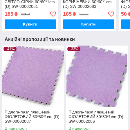
СВІТЛО-СІРИЙ 60*60*1cm
КОРИЧНЕВИЙ 60*60*1cm
ФІО
(D) SW-00002081
(D) SW-00002083
(D) 
185
185
50
₴
₴
220 ₴
220 ₴
Купити
Купити
Акційні пропозиції та новинки
–41%
–33%
Підлога-пазл плюшевий
Підлога-пазл плюшевий
ФІОЛЕТОВИЙ 60*60*1cm (D)
ФІОЛЕТОВИЙ 30*30*1cm (D)
SW-00002087
SW-00002086
В наявності
В наявності