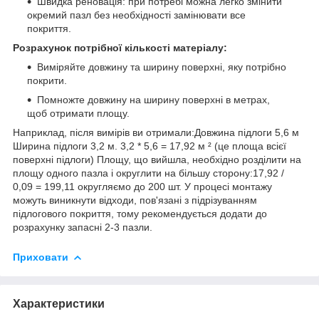
Швидка реновація: при потребі можна легко змінити
окремий пазл без необхідності замінювати все
покриття.
Розрахунок потрібної кількості матеріалу:
Виміряйте довжину та ширину поверхні, яку потрібно
покрити.
Помножте довжину на ширину поверхні в метрах,
щоб отримати площу.
Наприклад, після вимірів ви отримали:Довжина підлоги 5,6 м
Ширина підлоги 3,2 м. 3,2 * 5,6 = 17,92 м ² (це площа всієї
поверхні підлоги) Площу, що вийшла, необхідно розділити на
площу одного пазла і округлити на більшу сторону:17,92 /
0,09 = 199,11 округляємо до 200 шт. У процесі монтажу
можуть виникнути відходи, пов'язані з підрізуванням
підлогового покриття, тому рекомендується додати до
розрахунку запасні 2-3 пазли.
Приховати
Характеристики