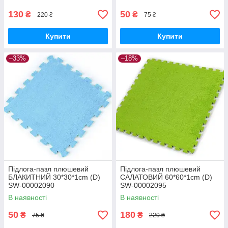
130
50
₴
₴
220 ₴
75 ₴
Купити
Купити
–33%
–18%
Підлога-пазл плюшевий
Підлога-пазл плюшевий
БЛАКИТНИЙ 30*30*1cm (D)
САЛАТОВИЙ 60*60*1cm (D)
SW-00002090
SW-00002095
В наявності
В наявності
50
180
₴
₴
75 ₴
220 ₴