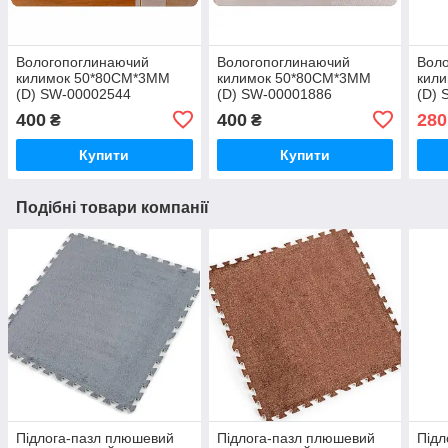
Вологопоглинаючий
Вологопоглинаючий
Вол
килимок 50*80CM*3MM
килимок 50*80CM*3MM
кил
(D) SW-00002544
(D) SW-00001886
(D) 
400
400
280
₴
₴
Купити
Купити
Подібні товари компанії
Підлога-пазл плюшевий
Підлога-пазл плюшевий
Підл