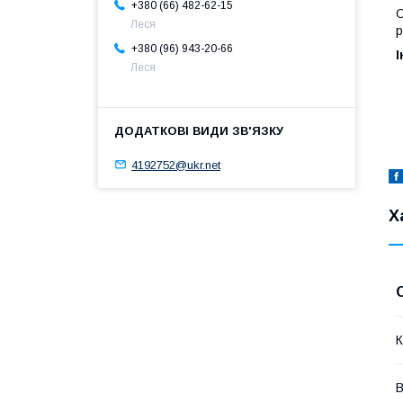
+380 (66) 482-62-15
О
Леся
р
+380 (96) 943-20-66
І
Леся
4192752@ukr.net
Х
К
В