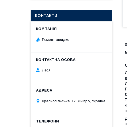
КОНТАКТИ
Ремонт швидко
3
Леся
Л
І
Г
С
П
Краснопільська, 17, Дніпро, Україна
к
п
Д
п