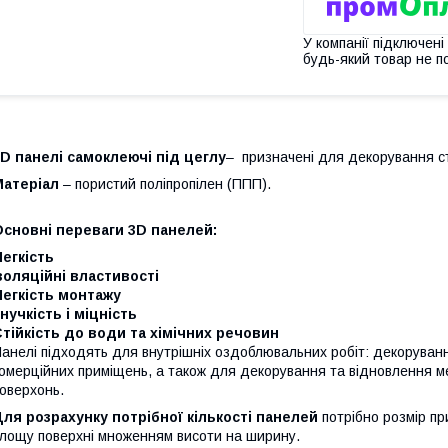
У компанії підключені
будь-який товар не п
D панелі самоклеючі під цеглу
– призначені для декорування ст
Матеріал
– пористий поліпропілен (ППП).
Основні переваги 3D панелей:
егкість
золяційні властивості
Легкість монтажу
нучкість і міцність
тійкість до води та хімічних речовин
анелі підходять для внутрішніх оздоблювальних робіт: декорування
омерційних приміщень, а також для декорування та відновлення меб
оверхонь.
ля розрахунку потрібної кількості панелей
потрібно розмір п
лощу поверхні множенням висоти на ширину.