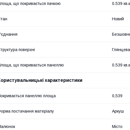
лоща, що покривається пачкою
0.539 кв.
Стан
Новий
'єднання
Безшовн
труктура поверхні
Глянцева
лоща, що покривається панеллю
0.539 кв.
Користувальницькі характеристики
окривається панеллю площа
0,539
орма постачання матеріалу
Аркуш
Малюнок
Місто