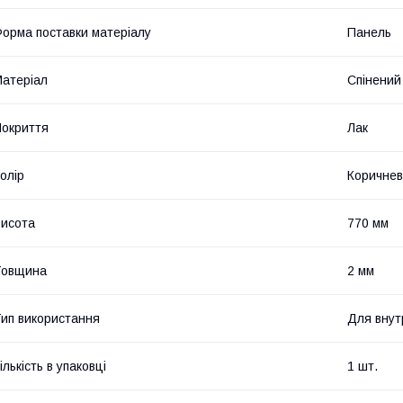
орма поставки матеріалу
Панель
атеріал
Спінений
окриття
Лак
олір
Коричне
исота
770 мм
Товщина
2 мм
ип використання
Для внут
ількість в упаковці
1 шт.