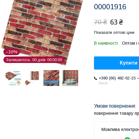
00001916
63 ₴
70 ₴
Показати оптові ціни
В наявності
Оптом і 
–10%
Залишилось
0
0
днів
0
0
0
0
0
0
Купити
+380 (66) 482-62-15
Леся
повернення товару п