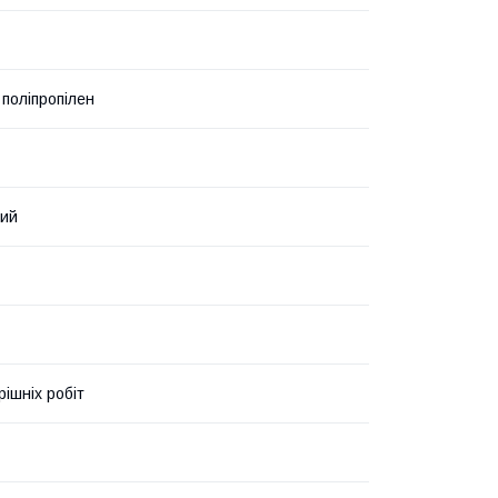
 поліпропілен
вий
рішніх робіт