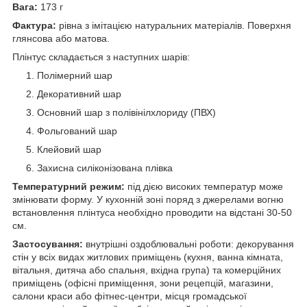
Вага:
173 г
Фактура:
рівна з імітацією натуральних матеріалів. Поверхня
глянсова або матова.
Плінтус складається з наступних шарів:
Полімерний шар
Декоративний шар
Основний шар з полівінілхлориду (ПВХ)
Фольгований шар
Клейовий шар
Захисна силіконізована плівка
Температурний режим:
під дією високих температур може
змінювати форму. У кухонній зоні поряд з джерелами вогню
встановлення плінтуса необхідно проводити на відстані 30-50
см.
Застосування:
внутрішні оздоблювальні роботи: декорування
стін у всіх видах житлових приміщень (кухня, ванна кімната,
вітальня, дитяча або спальня, вхідна група) та комерційних
приміщень (офісні приміщення, зони рецепцій, магазини,
салони краси або фітнес-центри, місця громадської