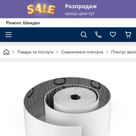
Ремонт Швидко
Товари та послуги
Самоклеючі плінтуси
Плінтус він