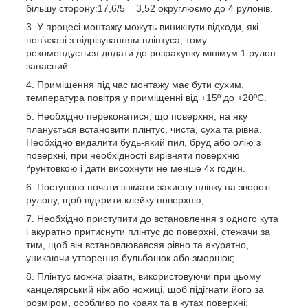
більшу сторону:17,6/5 = 3,52 округлюємо до 4 рулонів.
У процесі монтажу можуть виникнути відходи, які
пов’язані з підрізуванням плінтуса, тому
рекомендується додати до розрахунку мінімум 1 рулон
запасний.
Приміщення під час монтажу має бути сухим,
температура повітря у приміщенні від +15º до +20ºС.
Необхідно переконатися, що поверхня, на яку
планується встановити плінтус, чиста, суха та рівна.
Необхідно видалити будь-який пил, бруд або олію з
поверхні, при необхідності вирівняти поверхню
ґрунтовкою і дати висохнути не менше 4х годин.
Поступово почати знімати захисну плівку на звороті
рулону, щоб відкрити клейку поверхню;
Необхідно приступити до встановлення з одного кута
і акуратно притиснути плінтус до поверхні, стежачи за
тим, щоб він встановлювавсяя рівно та акуратно,
уникаючи утворення бульбашок або зморшок;
Плінтус можна різати, використовуючи при цьому
канцелярський ніж або ножиці, щоб підігнати його за
розміром, особливо по краях та в кутах поверхні;