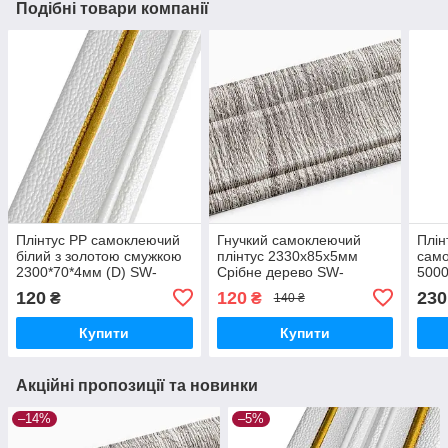
Подібні товари компанії
Плінтус РР самоклеючий
Гнучкий самоклеючий
Плін
білий з золотою смужкою
плінтус 2330х85х5мм
сам
2300*70*4мм (D) SW-
Срібне дерево SW-
5000
00001832
00000756
000
120
120
230
₴
₴
140 ₴
Купити
Купити
Акційні пропозиції та новинки
–14%
–5%