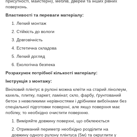
присутності, майстерні), меблів, дверей та інших рівних
поверхонь.
Властивості та переваги матеріалу:
Легкий монтаж
Стійкість до вологи
Довговічність
Естетична складова
Легкий догляд
Екологічна безпека
Розрахунок потрібної кількості матеріалу:
Інструкція з монтажу:
Вініловий плінтус в рулоні можна клеїти на старий лінолеум,
кахель, плитку, паркет, ламінат, скло, фарбу, ґрунтований
бетон з невеликими нерівностями і дрібними вибоїнами без
спеціальної підготовки поверхні, але якщо поверхня має
побілку, то необхідно очистити поверхню.
Виміряйте довжину поверхні, що обклеюється
Отриманий периметр необхідно розділити на
довжину одного рулону плінтуса (5м) та округлити у