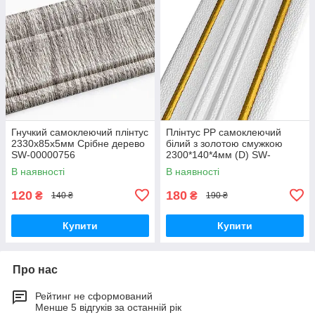
Гнучкий самоклеючий плінтус
Плінтус РР самоклеючий
2330х85х5мм Срібне дерево
білий з золотою смужкою
SW-00000756
2300*140*4мм (D) SW-
00001812
В наявності
В наявності
120
180
₴
₴
140 ₴
190 ₴
Купити
Купити
Про нас
Рейтинг не сформований
Менше 5 відгуків за останній рік