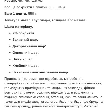
Розмір:
457*457*1,5 мм
площа покриття 1 плитки :
0,36 кв.м.
Вага 1 плити:
550 г
Текстура матеріалу:
гладка, глянцева або матова
Шари матеріалу:
УФ-покриття
Захисний шар:
Декоративний шар:
Основний шар:
Нижній шар
Клейовий шар:
Захисний силіконізований папір
Призначення:
ремонтно-оздоблювальні роботи в
комерційних та побутових приміщеннях різного призначення,
громадських приміщеннях та медичних закладах, фітнес-
центрах та готелях. Відмінно підходить для всіх кімнат в
будинку, включаючи спальні, вітальні, кухні та ванні кімнати, а
також для сходів завдяки вологостійкості, стійкості до бруду та
легкому догляду, різноманітності палітри текстур. Матеріал