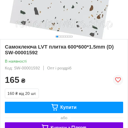
Самоклеюча LVT плитка 600*600*1.5mm (D)
SW-00001592
В наявності
Код: SW-00001592
Опт і роздріб
165
₴
160 ₴
від 20 шт.
Купити
або
Купити з