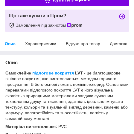
Що таке купити з Пром?
Замовлення під захистом
Опис
Характеристики
Відгуки про товар
Доставка
Опис
Самоклейне
підлогове покриття
LVT
- це багатошарове
вінілове покриття, яке виготовляється методом гарячого
пресування. В його основі лежить полівінілхлорид. Основними
перевагами підлогового покриття LVT є його візуальна
схожість з природними матеріалами завдяки сучасним
технологіям друку та тиснення, здатність ідеально імітувати
текстуру, кольори та візуальний вигляд деревини, каменю або
мармуру, вологостійкість та зносостійкість, легкість у
самостійному монтажі.
Матеріал виготовлення:
PVC