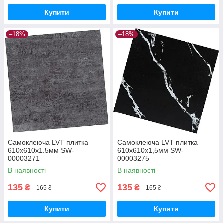
Купити
Купити
–18%
–18%
Самоклеюча LVT плитка
Самоклеюча LVT плитка
610х610х1.5мм SW-
610х610х1,5мм SW-
00003271
00003275
В наявності
В наявності
135
135
₴
₴
165 ₴
165 ₴
Купити
Купити