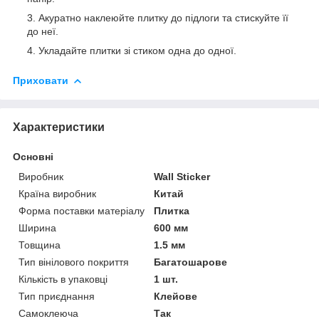
Акуратно наклеюйте плитку до підлоги та стискуйте її
до неї.
Укладайте плитки зі стиком одна до одної.
Приховати
Характеристики
Основні
Виробник
Wall Sticker
Країна виробник
Китай
Форма поставки матеріалу
Плитка
Ширина
600 мм
Товщина
1.5 мм
Тип вінілового покриття
Багатошарове
Кількість в упаковці
1 шт.
Тип приєднання
Клейове
Самоклеюча
Так