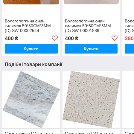
Вологопоглинаючий
Вологопоглинаючий
Вол
килимок 50*80CM*3MM
килимок 50*80CM*3MM
кил
(D) SW-00002544
(D) SW-00001886
(D) 
400
400
280
₴
₴
Купити
Купити
Подібні товари компанії
Самоклеюча LVT плитка
Самоклеюча LVT плитка
Само