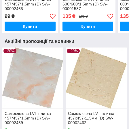
457*457*1.5mm (D) SW-
600*600*1.5mm (D) SW-
600*
00002465
00001587
000
99
135
135
₴
₴
165 ₴
Купити
Купити
Акційні пропозиції та новинки
–20%
–20%
Самоклеюча LVT плитка
Самоклеюча LVT плитка
457*457*1.5mm (D) SW-
457х457х1.5мм (D) SW-
00002459
00002462