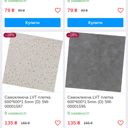
В наявності
В наявності
79
79
₴
₴
99 ₴
99 ₴
Купити
Купити
–18%
–18%
Самоклеюча LVT плитка
Самоклеюча LVT плитка
600*600*1.5mm (D) SW-
600*600*1.5mm (D) SW-
00001587
00001595
В наявності
В наявності
135
135
₴
₴
165 ₴
165 ₴