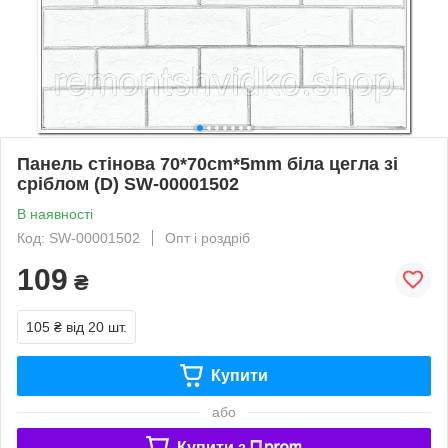
Панель стінова 70*70cm*5mm біла цегла зі
сріблом (D) SW-00001502
В наявності
Код: SW-00001502
Опт і роздріб
109
₴
105 ₴
від 20 шт.
Купити
або
Купити з