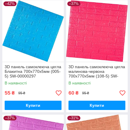
–42%
–37%
3D панель самоклеюча цегла
3D панель самоклеюча цегла
Блакитна 700х770х5мм (005-
малинова-червона
5) SW-00000297
700х770х5мм (108-5) SW-
00001364
В наявності
В наявності
55
60
₴
₴
95 ₴
95 ₴
Купити
Купити
–37%
–31%