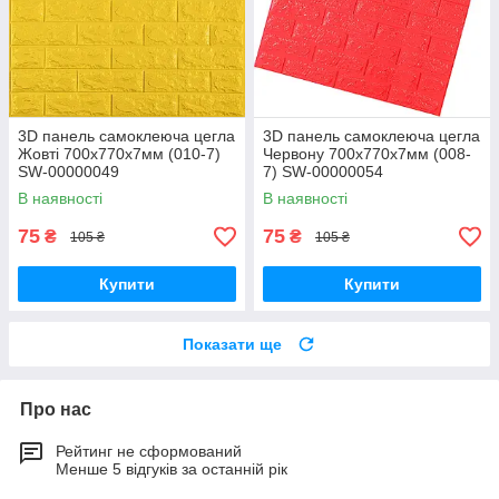
3D панель самоклеюча цегла
3D панель самоклеюча цегла
Жовті 700х770х7мм (010-7)
Червону 700х770х7мм (008-
SW-00000049
7) SW-00000054
В наявності
В наявності
75
75
₴
₴
105 ₴
105 ₴
Купити
Купити
Показати ще
Про нас
Рейтинг не сформований
Менше 5 відгуків за останній рік