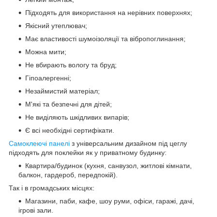
Підходять для використання на нерівних поверхнях;
Якісний утеплювач;
Має властивості шумоізоляції та вібропоглинання;
Можна мити;
Не вбирають вологу та бруд;
Гіпоалергенні;
Незаймистий матеріал;
М'які та безпечні для дітей;
Не виділяють шкідливих випарів;
Є всі необхідні сертифікати.
Самоклеючі панелі
з універсальним дизайном під цеглу
підходять для поклейки як у приватному будинку:
Квартира/будинок (кухня, санвузол, житлові кімнати,
балкон, гардероб, передпокій).
Так і в громадських місцях:
Магазини, паби, кафе, шоу руми, офіси, гаражі, дачі,
ігрові зали.