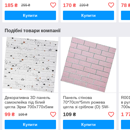
SW-00002494
00002495
000
185
170
78
₴
₴
255 ₴
220 ₴
Купити
Купити
Подібні товари компанії
Декоративна 3D панель
Панель стінова
R001
самоклейка під білий
70*70cm*5mm рожева
в ру
цегла Зірки 700х770х5мм
цегла зі сріблом (D) SW-
700м
(021) SW-00000086
00001501
цег
99
109
1 7
₴
₴
109 ₴
Купити
Купити