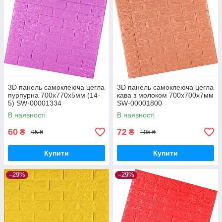
3D панель самоклеюча цегла
3D панель самоклеюча цегла
пурпурна 700х770х5мм (14-
кава з молоком 700x700x7мм
5) SW-00001334
SW-00001800
В наявності
В наявності
60
72
₴
₴
95 ₴
105 ₴
Купити
Купити
–29%
–29%