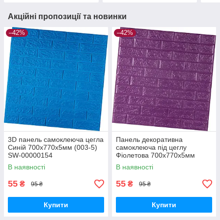
Акційні пропозиції та новинки
–42%
–42%
3D панель самоклеюча цегла
Панель декоративна
Синій 700х770х5мм (003-5)
самоклеюча під цеглу
SW-00000154
Фіолетова 700х770х5мм
(016-5) SW-00000150
В наявності
В наявності
55
55
₴
₴
95 ₴
95 ₴
Купити
Купити