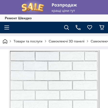
Ремонт Швидко
Товари та послуги
Самоклеючі 3D панелі
Самоклеючі