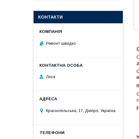
КОНТАКТИ
Ремонт швидко
С
д
С
Леся
м
В
С
с
Г
Краснопільська, 17, Дніпро, Україна
Ч