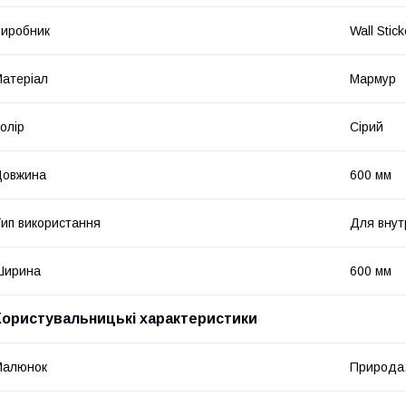
иробник
Wall Stick
атеріал
Мармур
олір
Сірий
Довжина
600 мм
ип використання
Для внут
Ширина
600 мм
Користувальницькі характеристики
Малюнок
Природа