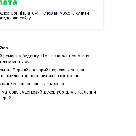
 електронні платежі. Тепер ви можете купити
окидаючи сайту.
х2мм
й ремонт у будинку. Це якісна альтернатива
цесом монтажу.
амінь. Верхній прозорий шар складається з
 і не схильна до механічних пошкоджень.
 захищену паперовою підкладкою.
й матеріал, частковий декор або для оновлення
дверей.