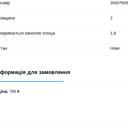
озмір
3000*600
Товщина
2
окривається панеллю площа
1,8
Стан
Нове
нформація для замовлення
іна:
790 ₴