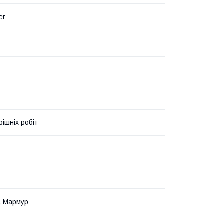
er
рішніх робіт
, Мармур