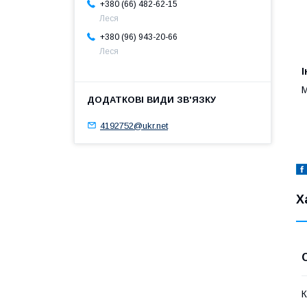
+380 (66) 482-62-15
Леся
+380 (96) 943-20-66
Леся
І
М
4192752@ukr.net
Х
К