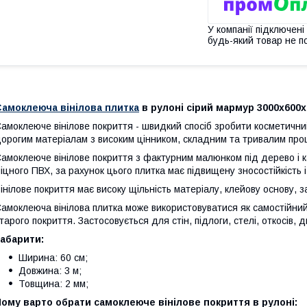
У компанії підключені
будь-який товар не п
Самоклеюча вінілова плитка
в рулоні сірий мармур 3000х600
амоклеюче вінілове покриття - швидкий спосіб зробити косметични
орогим матеріалам з високим цінником, складним та тривалим про
амоклеюче вінілове покриття з фактурним малюнком під дерево і к
іцного ПВХ, за рахунок цього плитка має підвищену зносостійкість
інілове покриття має високу щільність матеріалу, клейову основу,
амоклеюча вінілова плитка може використовуватися як самостійни
тарого покриття. Застосовується для стін, підлоги, стелі, откосів, 
абарити:
Ширина: 60 см;
Довжина: 3 м;
Товщина: 2 мм;
ому варто обрати самоклеюче вінілове покриття в рулоні: