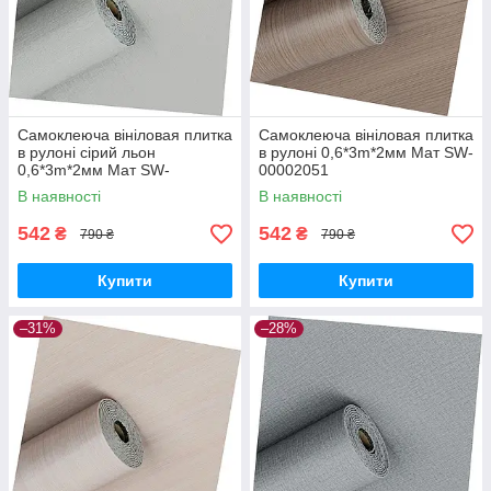
Самоклеюча вініловая плитка
Самоклеюча вініловая плитка
в рулоні сірий льон
в рулоні 0,6*3m*2мм Мат SW-
0,6*3m*2мм Мат SW-
00002051
00002043
В наявності
В наявності
542
542
₴
₴
790 ₴
790 ₴
Купити
Купити
–31%
–28%