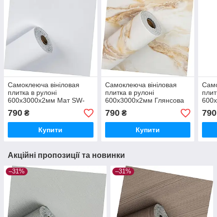
Самоклеюча вініловая
Самоклеюча вініловая
Само
плитка в рулоні
плитка в рулоні
плит
600х3000х2мм Мат SW-
600х3000х2мм Глянсова
600
00002973
SW-00002977
000
790
790
790
₴
₴
Купити
Купити
Акційні пропозиції та новинки
–31%
–31%