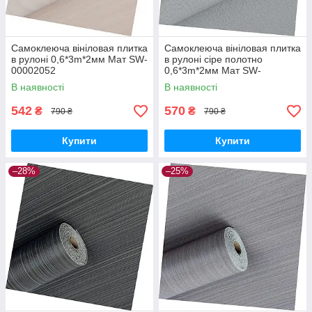
Самоклеюча вініловая плитка
Самоклеюча вініловая плитка
в рулоні 0,6*3m*2мм Мат SW-
в рулоні сіре полотно
00002052
0,6*3m*2мм Мат SW-
00002034
В наявності
В наявності
542
570
₴
₴
790 ₴
790 ₴
Купити
Купити
–28%
–25%