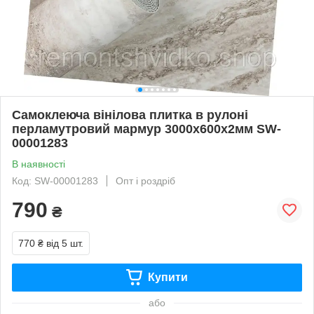
Самоклеюча вінілова плитка в рулоні
перламутровий мармур 3000х600х2мм SW-
00001283
В наявності
Код: SW-00001283
Опт і роздріб
790
₴
770 ₴
від 5 шт.
Купити
або