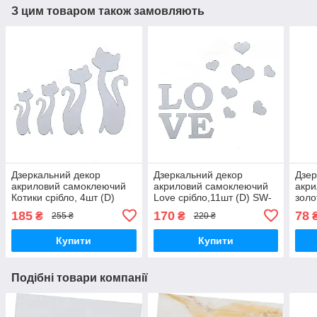
З цим товаром також замовляють
Дзеркальний декор
Дзеркальний декор
Дзер
акриловий самоклеючий
акриловий самоклеючий
акр
Котики срібло, 4шт (D)
Love срібло,11шт (D) SW-
золо
SW-00002494
00002495
000
185
170
78
₴
₴
255 ₴
220 ₴
Купити
Купити
Подібні товари компанії