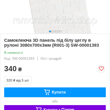
Самоклеюча 3D панель під білу цеглу в
рулоні 3080x700x3мм (R001-3) SW-00001393
В наявності
Код: SW-00001393
Опт і роздріб
340
₴
320 ₴
від 5 шт.
Купити
або
Купити з