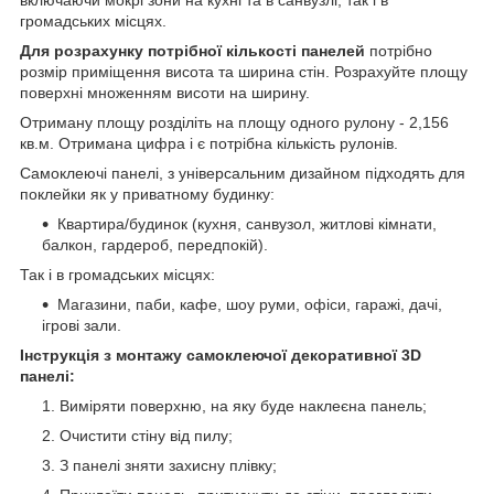
громадських місцях.
Для розрахунку потрібної кількості панелей
потрібно
розмір приміщення висота та ширина стін. Розрахуйте площу
поверхні множенням висоти на ширину.
Отриману площу розділіть на площу одного рулону - 2,156
кв.м. Отримана цифра і є потрібна кількість рулонів.
Самоклеючі панелі, з універсальним дизайном підходять для
поклейки як у приватному будинку:
Квартира/будинок (кухня, санвузол, житлові кімнати,
балкон, гардероб, передпокій).
Так і в громадських місцях:
Магазини, паби, кафе, шоу руми, офіси, гаражі, дачі,
ігрові зали.
Інструкція з монтажу самоклеючої декоративної 3D
панелі:
Виміряти поверхню, на яку буде наклеєна панель;
Очистити стіну від пилу;
З панелі зняти захисну плівку;