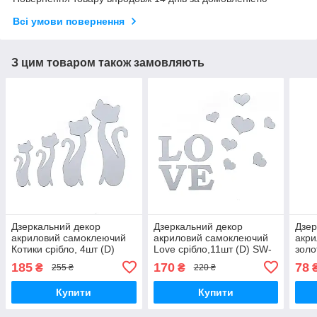
Всі умови повернення
З цим товаром також замовляють
Дзеркальний декор
Дзеркальний декор
Дзер
акриловий самоклеючий
акриловий самоклеючий
акр
Котики срібло, 4шт (D)
Love срібло,11шт (D) SW-
золо
SW-00002494
00002495
000
185
170
78
₴
₴
255 ₴
220 ₴
Купити
Купити