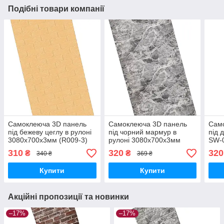
Подібні товари компанії
Самоклеюча 3D панель
Самоклеюча 3D панель
Сам
під бежеву цеглу в рулоні
під чорний мармур в
під 
3080x700x3мм (R009-3)
рулоні 3080x700x3мм
SW-
SW-00001394
(R061-3) SW-00001395
310
320
320
₴
₴
340 ₴
369 ₴
Купити
Купити
Акційні пропозиції та новинки
–17%
–17%