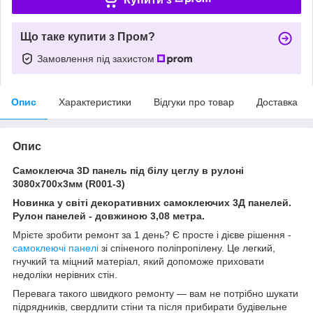
Що таке купити з Пром?
Замовлення під захистом
Опис
Характеристики
Відгуки про товар
Доставка
Опис
Самоклеюча 3D панель під білу цеглу в рулоні
3080x700x3мм (R001-3)
Новинка у світі декоративних самоклеючих 3Д панелей.
Рулон панелей - довжиною 3,08 метра.
Мрієте зробити ремонт за 1 день? Є просте і дієве рішення -
самоклеючі панелі
зі спіненого поліпропілену. Це легкий,
гнучкий та міцний матеріал, який допоможе приховати
недоліки нерівних стін.
Перевага такого швидкого ремонту — вам не потрібно шукати
підрядників, свердлити стіни та після прибирати будівельне