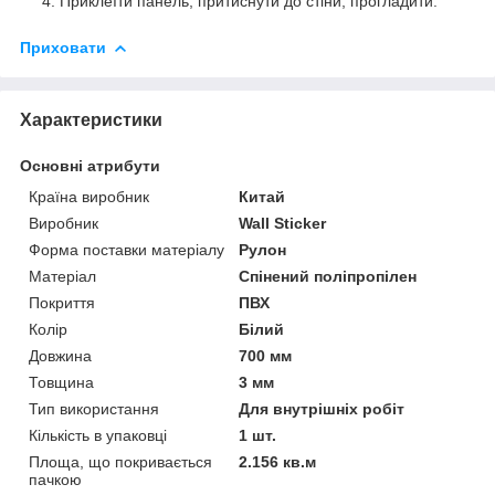
Приклеїти панель, притиснути до стіни, прогладити.
Приховати
Характеристики
Основні атрибути
Країна виробник
Китай
Виробник
Wall Sticker
Форма поставки матеріалу
Рулон
Матеріал
Спінений поліпропілен
Покриття
ПВХ
Колір
Білий
Довжина
700 мм
Товщина
3 мм
Тип використання
Для внутрішніх робіт
Кількість в упаковці
1 шт.
Площа, що покривається
2.156 кв.м
пачкою