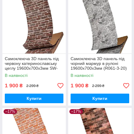
Самоклеюча 3D панель під
Самоклеюча 3D панель під
червону катеринославську
чорний мармур в рулоні
цеглу 19600x700x3мм SW-
19600x700x3мм (R061-3-20)
00001333
SW-00001196
В наявності
В наявності
1 900
1 900
₴
₴
2 299 ₴
2 299 ₴
Купити
Купити
–17%
–17%