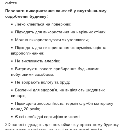
сміття.
Переваги використання панелей у внутрішньому
оздобленні будинку:
Легко клеються на поверхню;
Підходять для використання на нерівних стінах;
Можна використовувати як утеплювач;
Підходять для використання як шумоізоляція та
вібропоглинання;
Не викликають алергію;
Витримують вологе прибирання будь-якими
побутовими засобами;
Не вбирають вологу та бруд;
Безпечні для здоров'я, не виділяють шкідливих
випарів;
Підвищена зносостійкість, термін служби матеріалу
понад 20 років;
Є всі необхідні сертифікати якості.
3D панелі підходять для поклейки як у приватному будинку,
включаючи мокрі зони на кухні та в санвузлі, так і в