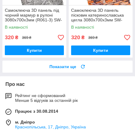
Самоклеюча 3D панель під
Самоклеюча 3D панель
чорний мармур в рулоні
пісковик катеринославська
3080x700x3мм (R061-3) SW-
цегла 3080x700x3мм SW-
00001395
00001763
В наявності
В наявності
320
320
₴
₴
369 ₴
369 ₴
Купити
Купити
Показати ще
Про нас
Рейтинг не сформований
Менше 5 відгуків за останній рік
Працює з 30.08.2014
м. Дніпро
Краснопільська, 17, Дніпро, Україна