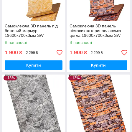
Самоклеюча 3D панель під
Самоклеюча 3D панель
бежевий мармур
пісковик катеринославська
19600x700x3мм SW-
цегла 19600x700x3мм SW-
00001473
00001735
В наявності
В наявності
1 900
1 900
₴
₴
2 299 ₴
2 299 ₴
Купити
Купити
–13%
–13%