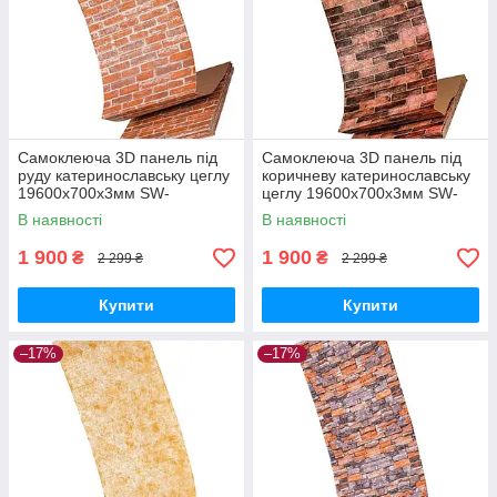
Самоклеюча 3D панель під
Самоклеюча 3D панель під
руду катеринославську цеглу
коричневу катеринославську
19600x700x3мм SW-
цеглу 19600x700x3мм SW-
00001370
00001469
В наявності
В наявності
1 900
1 900
₴
₴
2 299 ₴
2 299 ₴
Купити
Купити
–17%
–17%