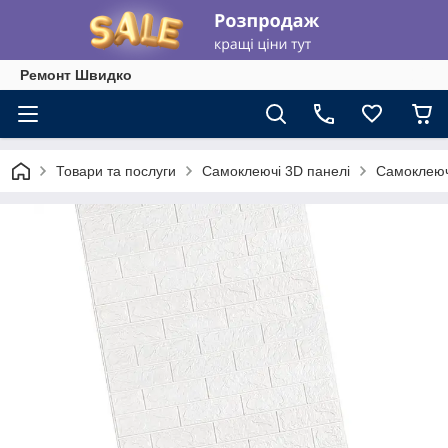
Ремонт Швидко
Товари та послуги
Самоклеючі 3D панелі
Самоклеюч