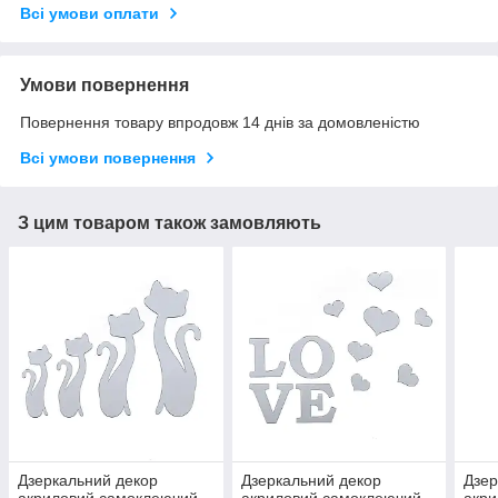
Всі умови оплати
Умови повернення
Повернення товару впродовж 14 днів за домовленістю
Всі умови повернення
З цим товаром також замовляють
Дзеркальний декор
Дзеркальний декор
Дзер
акриловий самоклеючий
акриловий самоклеючий
акр