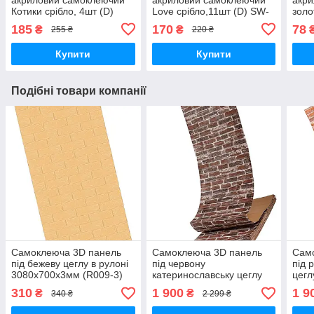
Котики срібло, 4шт (D)
Love срібло,11шт (D) SW-
золо
SW-00002494
00002495
000
185
170
78
₴
₴
255 ₴
220 ₴
Купити
Купити
Подібні товари компанії
Самоклеюча 3D панель
Самоклеюча 3D панель
Сам
під бежеву цеглу в рулоні
під червону
під 
3080x700x3мм (R009-3)
катеринославську цеглу
цегл
SW-00001394
19600x700x3мм SW-
SW-
310
1 900
1 9
₴
₴
340 ₴
2 299 ₴
00001333