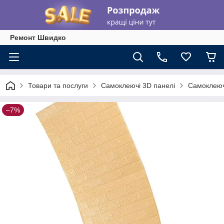
Ремонт Швидко
Товари та послуги
Самоклеючі 3D панелі
Самоклеюч
–7%