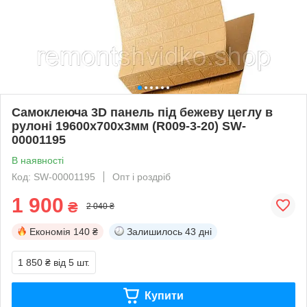
Самоклеюча 3D панель під бежеву цеглу в
рулоні 19600x700x3мм (R009-3-20) SW-
00001195
В наявності
Код: SW-00001195
Опт і роздріб
1 900
₴
2 040 ₴
Економія
140 ₴
Залишилось
43 дні
1 850 ₴
від 5 шт.
Купити