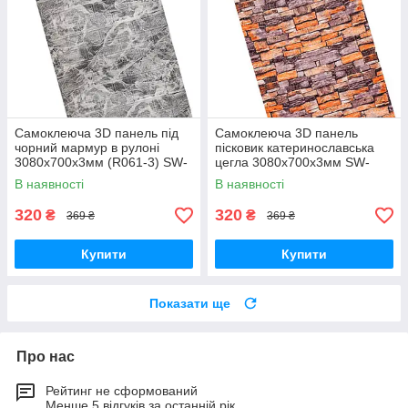
Самоклеюча 3D панель під
Самоклеюча 3D панель
чорний мармур в рулоні
пісковик катеринославська
3080x700x3мм (R061-3) SW-
цегла 3080x700x3мм SW-
00001395
00001763
В наявності
В наявності
320
320
₴
₴
369 ₴
369 ₴
Купити
Купити
Показати ще
Про нас
Рейтинг не сформований
Менше 5 відгуків за останній рік