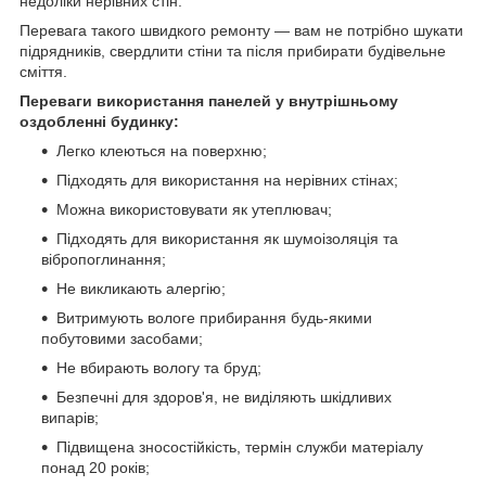
недоліки нерівних стін.
Перевага такого швидкого ремонту — вам не потрібно шукати
підрядників, свердлити стіни та після прибирати будівельне
сміття.
Переваги використання панелей у внутрішньому
оздобленні будинку:
Легко клеються на поверхню;
Підходять для використання на нерівних стінах;
Можна використовувати як утеплювач;
Підходять для використання як шумоізоляція та
вібропоглинання;
Не викликають алергію;
Витримують вологе прибирання будь-якими
побутовими засобами;
Не вбирають вологу та бруд;
Безпечні для здоров'я, не виділяють шкідливих
випарів;
Підвищена зносостійкість, термін служби матеріалу
понад 20 років;