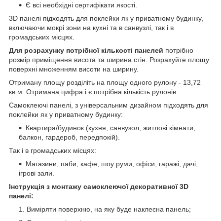
Є всі необхідні сертифікати якості.
3D панелі підходять для поклейки як у приватному будинку,
включаючи мокрі зони на кухні та в санвузлі, так і в
громадських місцях.
Для розрахунку потрібної кількості панелей
потрібно
розмір приміщення висота та ширина стін. Розрахуйте площу
поверхні множенням висоти на ширину.
Отриману площу розділіть на площу одного рулону - 13,72
кв.м. Отримана цифра і є потрібна кількість рулонів.
Самоклеючі панелі, з універсальним дизайном підходять для
поклейки як у приватному будинку:
Квартира/будинок (кухня, санвузол, житлові кімнати,
балкон, гардероб, передпокій).
Так і в громадських місцях:
Магазини, паби, кафе, шоу руми, офіси, гаражі, дачі,
ігрові зали.
Інструкція з монтажу самоклеючої декоративної 3D
панелі:
Виміряти поверхню, на яку буде наклеєна панель;