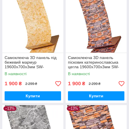
Самоклеюча 3D панель під
Самоклеюча 3D панель
бежевий мармур
пісковик катеринославська
19600x700x3мм SW-
цегла 19600x700x3мм SW-
00001473
00001735
В наявності
В наявності
1 900
1 900
₴
₴
2 299 ₴
2 299 ₴
Купити
Купити
–13%
–13%