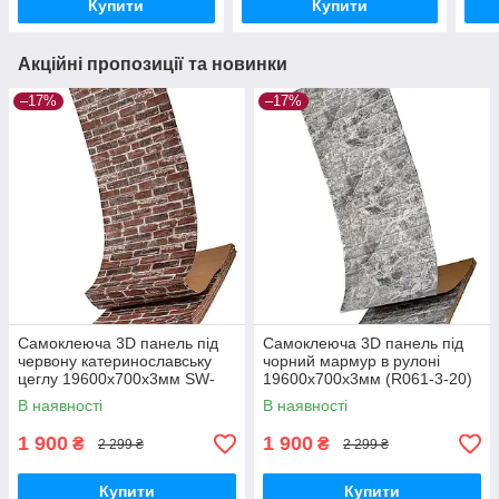
Купити
Купити
Акційні пропозиції та новинки
–17%
–17%
Самоклеюча 3D панель під
Самоклеюча 3D панель під
червону катеринославську
чорний мармур в рулоні
цеглу 19600x700x3мм SW-
19600x700x3мм (R061-3-20)
00001333
SW-00001196
В наявності
В наявності
1 900
1 900
₴
₴
2 299 ₴
2 299 ₴
Купити
Купити