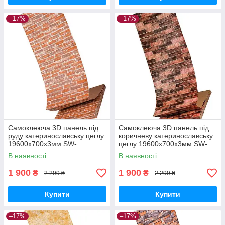
–17%
–17%
Самоклеюча 3D панель під
Самоклеюча 3D панель під
руду катеринославську цеглу
коричневу катеринославську
19600x700x3мм SW-
цеглу 19600x700x3мм SW-
00001370
00001469
В наявності
В наявності
1 900
1 900
₴
₴
2 299 ₴
2 299 ₴
Купити
Купити
–17%
–17%