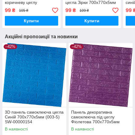
коричневу цеглу
цегла Зірки 700х770х5мм
сині
катеринослав
(021) SW-00000086
700х
99
99
99
₴
₴
105 ₴
109 ₴
700х770х5мм (047) SW-
000
00000026
Купити
Купити
Акційні пропозиції та новинки
–42%
–42%
3D панель самоклеюча цегла
Панель декоративна
Синій 700х770х5мм (003-5)
самоклеюча під цеглу
SW-00000154
Фіолетова 700х770х5мм
(016-5) SW-00000150
В наявності
В наявності