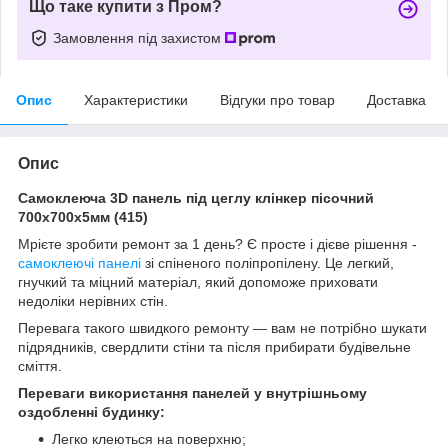
Що таке купити з Пром?
Замовлення під захистом
Опис
Характеристики
Відгуки про товар
Доставка
Опис
Самоклеюча 3D панель під цеглу клінкер пісочний
700x700x5мм (415)
Мрієте зробити ремонт за 1 день? Є просте і дієве рішення -
самоклеючі панелі
зі спіненого поліпропілену. Це легкий,
гнучкий та міцний матеріал, який допоможе приховати
недоліки нерівних стін.
Перевага такого швидкого ремонту — вам не потрібно шукати
підрядників, свердлити стіни та після прибирати будівельне
сміття.
Переваги використання панелей у внутрішньому
оздобленні будинку:
Легко клеються на поверхню;