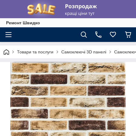
Ремонт Швидко
Товари та послуги
Самоклеючі 3D панелі
Самоклеючі