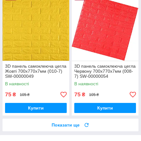
3D панель самоклеюча цегла
3D панель самоклеюча цегла
Жовті 700х770х7мм (010-7)
Червону 700х770х7мм (008-
SW-00000049
7) SW-00000054
В наявності
В наявності
75
75
₴
₴
105 ₴
105 ₴
Купити
Купити
Показати ще