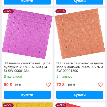
Купити
Купити
–37%
–31%
3D панель самоклеюча цегла
3D панель самоклеюча цегла
пурпурна 700х770х5мм (14-
кава з молоком 700x700x7мм
5) SW-00001334
SW-00001800
В наявності
В наявності
60
72
₴
₴
95 ₴
105 ₴
Купити
Купити
–29%
–29%