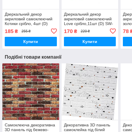
Дзеркальний декор
Дзеркальний декор
Дзер
акриловий самоклеючий
акриловий самоклеючий
акр
Котики срібло, 4шт (D)
Love срібло,11шт (D) SW-
золо
SW-00002494
00002495
000
185
170
78
₴
₴
255 ₴
220 ₴
Купити
Купити
Подібні товари компанії
Самоклеюча декоративна
Декоративна 3D панель
Деко
3D панель під бежево-
самоклейка під білий
само