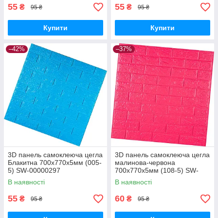
55
55
₴
₴
95 ₴
95 ₴
Купити
Купити
–42%
–37%
3D панель самоклеюча цегла
3D панель самоклеюча цегла
Блакитна 700х770х5мм (005-
малинова-червона
5) SW-00000297
700х770х5мм (108-5) SW-
00001364
В наявності
В наявності
55
60
₴
₴
95 ₴
95 ₴