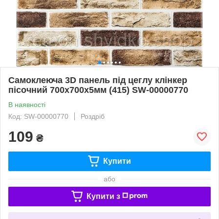
Самоклеюча 3D панель під цеглу клінкер
пісочний 700x700x5мм (415) SW-00000770
В наявності
Код: SW-00000770
Роздріб
109
₴
Купити
або
Купити з