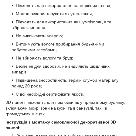
Підходять для використання на нерівних стінах;
Можна використовувати як утеплювач;
Підходять для використання як шумоізоляція та
вібропоглинання;
Не викликають алергію;
Витримують вологе прибирання будь-якими
побутовими засобами;
Не вбирають вологу та бруд;
Безпечні для здоров'я, не виділяють шкідливих
випарів;
Підвищена зносостійкість, термін служби матеріалу
понад 20 років;
Є всі необхідні сертифікати якості.
3D панелі підходять для поклейки як у приватному будинку,
включаючи мокрі зони на кухні та в санвузлі, так і в
громадських місцях.
Інструкція з монтажу самоклеючої декоративної 3D
панелі:
Виміряти поверхню, на яку буде наклеєна панель;