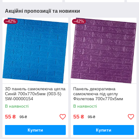
Акційні пропозиції та новинки
–42%
–42%
3D панель самоклеюча цегла
Панель декоративна
Синій 700х770х5мм (003-5)
самоклеюча під цеглу
SW-00000154
Фіолетова 700х770х5мм
(016-5) SW-00000150
В наявності
В наявності
55
55
₴
₴
95 ₴
95 ₴
Купити
Купити