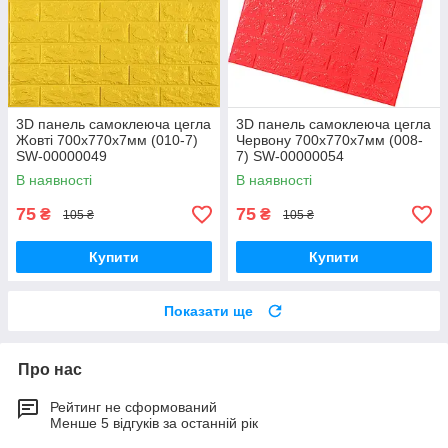
3D панель самоклеюча цегла
3D панель самоклеюча цегла
Жовті 700х770х7мм (010-7)
Червону 700х770х7мм (008-
SW-00000049
7) SW-00000054
В наявності
В наявності
75
75
₴
₴
105 ₴
105 ₴
Купити
Купити
Показати ще
Про нас
Рейтинг не сформований
Менше 5 відгуків за останній рік