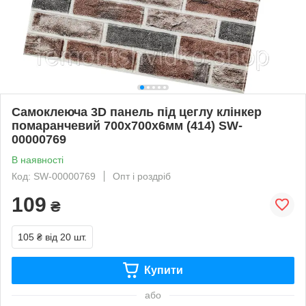
Самоклеюча 3D панель під цеглу клінкер
помаранчевий 700x700x6мм (414) SW-
00000769
В наявності
Код: SW-00000769
Опт і роздріб
109
₴
105 ₴
від 20 шт.
Купити
або