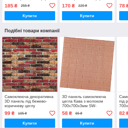
SW-00002494
00002495
000
185
170
78
₴
₴
255 ₴
220 ₴
Купити
Купити
Подібні товари компанії
Самоклеюча декоративна
3D панель самоклеюча
Сам
3D панель під бежево-
цегла Кава з молоком
під 
коричневу цеглу
700x700x3мм SW-
700x
катеринослав
00001716
000
99
58
82
₴
₴
105 ₴
65 ₴
700х770х5мм (047) SW-
00000026
Купити
Купити