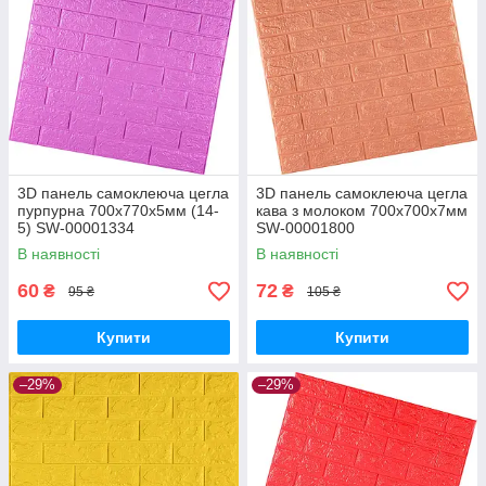
3D панель самоклеюча цегла
3D панель самоклеюча цегла
пурпурна 700х770х5мм (14-
кава з молоком 700x700x7мм
5) SW-00001334
SW-00001800
В наявності
В наявності
60
72
₴
₴
95 ₴
105 ₴
Купити
Купити
–29%
–29%