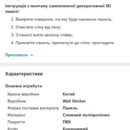
Інструкція з монтажу самоклеючої декоративної 3D
панелі:
Виміряти поверхню, на яку буде наклеєна панель;
Очистити стіну від пилу;
З панелі зняти захисну плівку;
Приклеїти панель, притиснути до стіни, прогладити.
Приховати
Характеристики
Основні атрибути
Країна виробник
Китай
Виробник
Wall Sticker
Форма поставки матеріалу
Панель
Матеріал
Спінений поліпропілен
Покриття
ПВХ
Колір
Коричневий