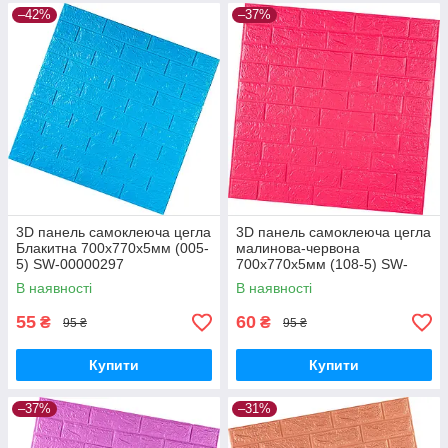
–42%
–37%
3D панель самоклеюча цегла
3D панель самоклеюча цегла
Блакитна 700х770х5мм (005-
малинова-червона
5) SW-00000297
700х770х5мм (108-5) SW-
00001364
В наявності
В наявності
55
60
₴
₴
95 ₴
95 ₴
Купити
Купити
–37%
–31%