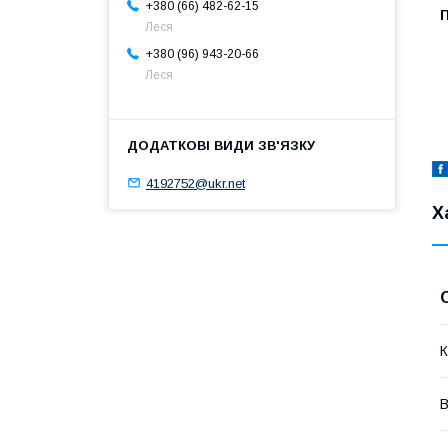
+380 (66) 482-62-15
П
Леся
+380 (96) 943-20-66
Леся
4192752@ukr.net
Х
К
В