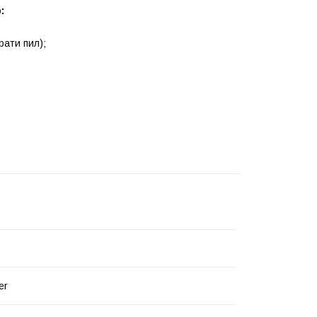
:
рати пил);
er