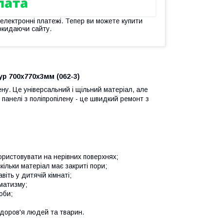
 електронні платежі. Тепер ви можете купити
окидаючи сайту.
р 700х770х3мм (062-3)
ну. Це універсальний і щільний матеріал, але
 панелі з поліпропілену - це швидкий ремонт з
ористовувати на нерівних поверхнях;
ільки матеріал має закриті пори;
іть у дитячій кімнаті;
матизму;
оби;
здоров'я людей та тварин.