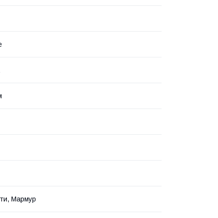
е
м
іти, Мармур