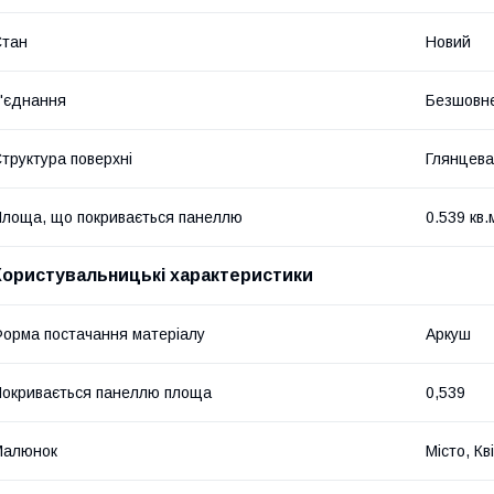
Стан
Новий
'єднання
Безшовн
труктура поверхні
Глянцева
лоща, що покривається панеллю
0.539 кв.
Користувальницькі характеристики
орма постачання матеріалу
Аркуш
окривається панеллю площа
0,539
Малюнок
Місто, Кв