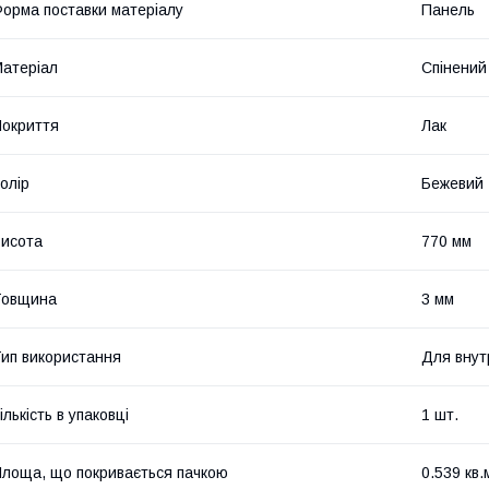
орма поставки матеріалу
Панель
атеріал
Спінений
окриття
Лак
олір
Бежевий
исота
770 мм
Товщина
3 мм
ип використання
Для внут
ількість в упаковці
1 шт.
лоща, що покривається пачкою
0.539 кв.