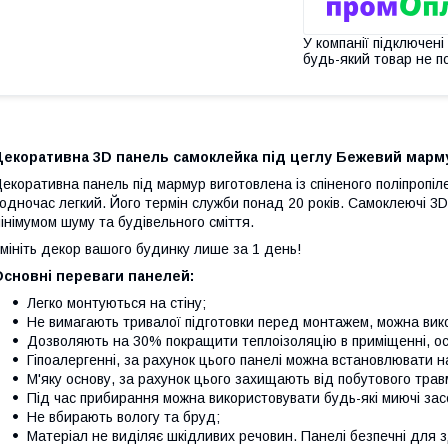
У компанії підключені
будь-який товар не п
Декоративна 3D панель самоклейка під цеглу Бежевий марму
екоративна панель під мармур виготовлена із спіненого поліпропіле
одночас легкий. Його термін служби понад 20 років. Самоклеючі 3D
інімумом шуму та будівельного сміття.
мініть декор вашого будинку лише за 1 день!
Основні переваги панелей:
Легко монтуються на стіну;
Не вимагають тривалої підготовки перед монтажем, можна вик
Дозволяють на 30% покращити теплоізоляцію в приміщенні, оск
Гіпоалергенні, за рахунок цього панелі можна встановлювати нав
М'яку основу, за рахунок цього захищають від побутового трав
Під час прибирання можна використовувати будь-які миючі зас
Не вбирають вологу та бруд;
Матеріал не виділяє шкідливих речовин. Панелі безпечні для 