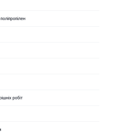
 поліпропілен
рішніх робіт
м