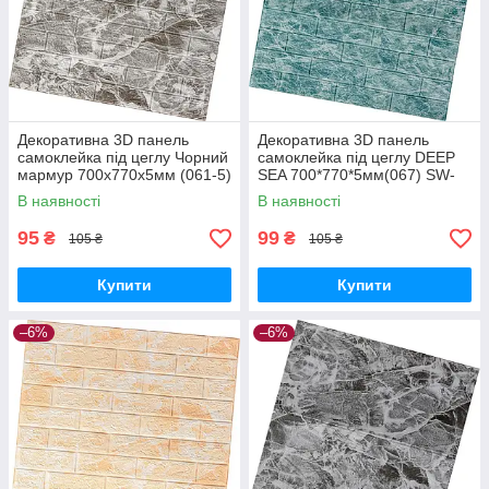
Декоративна 3D панель
Декоративна 3D панель
самоклейка під цеглу Чорний
самоклейка під цеглу DEEP
мармур 700х770х5мм (061-5)
SEA 700*770*5мм(067) SW-
SW-00000036
00000170
В наявності
В наявності
95
99
₴
₴
105 ₴
105 ₴
Купити
Купити
–6%
–6%