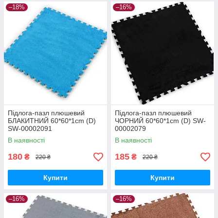
–18%
–16%
Підлога-пазл плюшевий
Підлога-пазл плюшевий
БЛАКИТНИЙ 60*60*1cm (D)
ЧОРНИЙ 60*60*1cm (D) SW-
SW-00002091
00002079
В наявності
В наявності
180
185
₴
₴
220 ₴
220 ₴
Купити
Купити
–16%
–16%