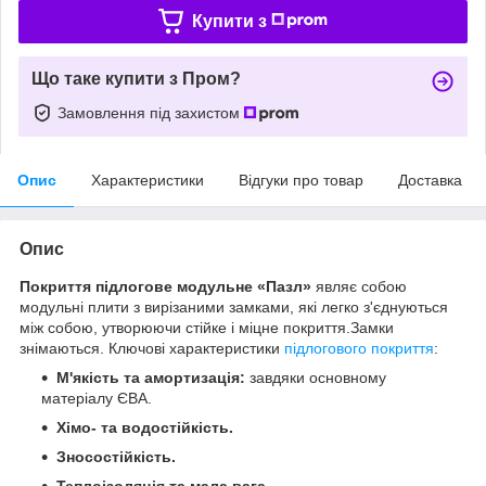
Купити з
Що таке купити з Пром?
Замовлення під захистом
Опис
Характеристики
Відгуки про товар
Доставка
Опис
Покриття підлогове модульне «Пазл»
являє собою
модульні плити з вирізаними замками, які легко з'єднуються
між собою, утворюючи стійке і міцне покриття.Замки
знімаються. Ключові характеристики
підлогового покриття
:
М'якість та амортизація:
завдяки основному
матеріалу ЄВА.
Хімо- та водостійкість.
Зносостійкість.
Теплоізоляція та мала вага.