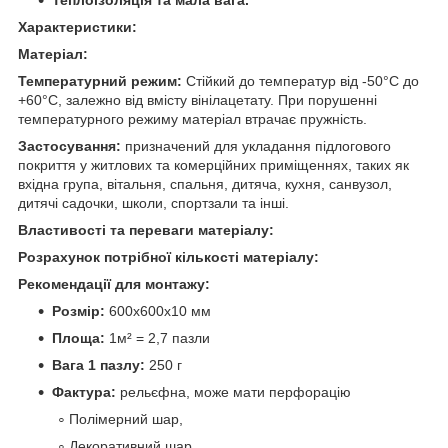
Характеристики:
Матеріал:
Температурний режим:
Стійкий до температур від -50°C до
+60°C, залежно від вмісту вінілацетату. При порушенні
температурного режиму матеріал втрачає пружність.
Застосування:
призначений для укладання підлогового
покриття у житлових та комерційних приміщеннях, таких як
вхідна група, вітальня, спальня, дитяча, кухня, санвузол,
дитячі садочки, школи, спортзали та інші.
Властивості та переваги матеріалу:
Розрахунок потрібної кількості матеріалу:
Рекомендації для монтажу:
Розмір:
600х600х10 мм
Площа:
1м² = 2,7 пазли
Вага 1 пазлу:
250 г
Фактура:
рельєфна, може мати перфорацію
Полімерний шар,
Декоративний шар