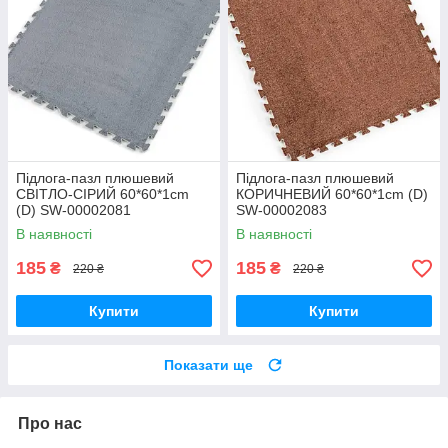
Підлога-пазл плюшевий
Підлога-пазл плюшевий
СВІТЛО-СІРИЙ 60*60*1cm
КОРИЧНЕВИЙ 60*60*1cm (D)
(D) SW-00002081
SW-00002083
В наявності
В наявності
185
185
₴
₴
220 ₴
220 ₴
Купити
Купити
Показати ще
Про нас