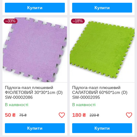
Купити
Купити
–33%
–18%
Підлога-пазл плюшевий
Підлога-пазл плюшевий
ФІОЛЕТОВИЙ 30*30*1cm (D)
САЛАТОВИЙ 60*60*1cm (D)
SW-00002086
SW-00002095
В наявності
В наявності
50
180
₴
₴
75 ₴
220 ₴
Купити
Купити