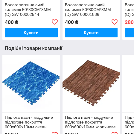
Вологопоглинаючий
Вологопоглинаючий
Вол
килимок 50*80CM*3MM
килимок 50*80CM*3MM
кил
(D) SW-00002544
(D) SW-00001886
(D) 
400
400
280
₴
₴
Купити
Купити
Подібні товари компанії
Підлога пазл - модульне
Підлога пазл - модульне
Підл
підлогове покриття
підлогове покриття
підл
600x600x10мм океан
600x600x10мм коричневе
600x
(МР5) SW-00000141
дерево (МР6) SW-
дере