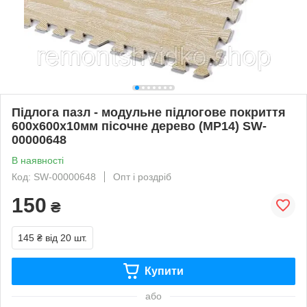
Підлога пазл - модульне підлогове покриття
600x600x10мм пісочне дерево (МР14) SW-
00000648
В наявності
Код: SW-00000648
Опт і роздріб
150
₴
145 ₴
від 20 шт.
Купити
або