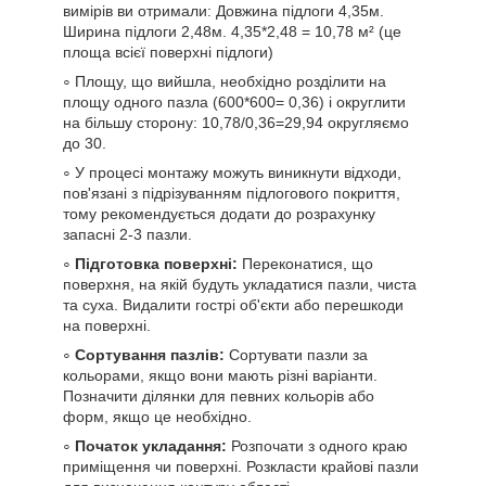
вимірів ви отримали: Довжина підлоги 4,35м.
Ширина підлоги 2,48м. 4,35*2,48 = 10,78 м² (це
площа всієї поверхні підлоги)
Площу, що вийшла, необхідно розділити на
площу одного пазла (600*600= 0,36) і округлити
на більшу сторону: 10,78/0,36=29,94 округляємо
до 30.
У процесі монтажу можуть виникнути відходи,
пов'язані з підрізуванням підлогового покриття,
тому рекомендується додати до розрахунку
запасні 2-3 пазли.
Підготовка поверхні:
Переконатися, що
поверхня, на якій будуть укладатися пазли, чиста
та суха. Видалити гострі об'єкти або перешкоди
на поверхні.
Сортування пазлів:
Сортувати пазли за
кольорами, якщо вони мають різні варіанти.
Позначити ділянки для певних кольорів або
форм, якщо це необхідно.
Початок укладання:
Розпочати з одного краю
приміщення чи поверхні. Розкласти крайові пазли