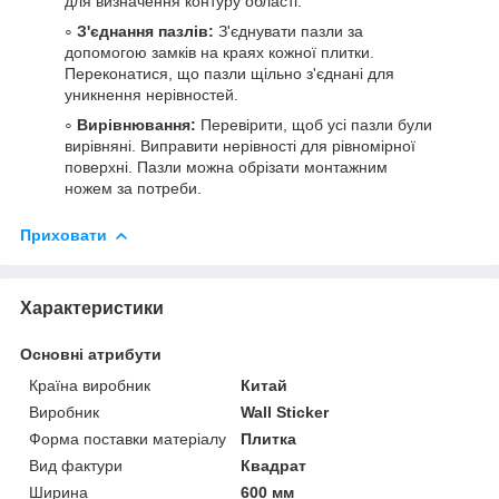
для визначення контуру області.
З'єднання пазлів:
З'єднувати пазли за
допомогою замків на краях кожної плитки.
Переконатися, що пазли щільно з'єднані для
уникнення нерівностей.
Вирівнювання:
Перевірити, щоб усі пазли були
вирівняні. Виправити нерівності для рівномірної
поверхні. Пазли можна обрізати монтажним
ножем за потреби.
Приховати
Характеристики
Основні атрибути
Країна виробник
Китай
Виробник
Wall Sticker
Форма поставки матеріалу
Плитка
Вид фактури
Квадрат
Ширина
600 мм