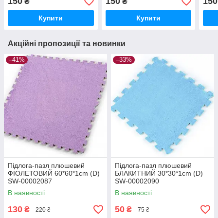
150
150
150
₴
₴
00000204
000
Купити
Купити
Акційні пропозиції та новинки
–41%
–33%
Підлога-пазл плюшевий
Підлога-пазл плюшевий
ФІОЛЕТОВИЙ 60*60*1cm (D)
БЛАКИТНИЙ 30*30*1cm (D)
SW-00002087
SW-00002090
В наявності
В наявності
130
50
₴
₴
220 ₴
75 ₴