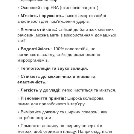
Основний шар ЕВА (етиленвінілацетат) -
М'якість і пружність:
високі амортизаційні
властивості для пом'якшення ударів.
Хімічна стійкість:
стійкий до багатьох хімічних
речовин, можна мити з використанням домашньої
хімії.
Водостійкість:
100% вологостійкі, не
поглинають вологу, стійкі до розмноження
мікроорганізмів.
Теплоізоляція та звукоізоляція.
Стійкість до механічних впливів та
еластичність.
Легкість у догляді:
легко чиститься та миється.
Різноманіття принтів:
широка кольорова
гамма для привабливого інтер'єру.
Виміряйте довжину та ширину поверхні, яку
потрібно покрити.
Помножте довжину на ширину поверхні в
метрах, щоб отримати площу. Наприклад, після