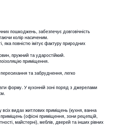
чних пошкоджень, забезпечує довговічність
гаючи колір насиченим.
і, яка повністю імітує фактуру природних
човин, пружний та ударостійкий.
лоізоляцію приміщення.
 пересихання та забруднення, легко
ати форму. У кухонній зоні поряд з джерелами
см.
у всіх видах житлових приміщень (кухня, ванна
х приміщень (офісні приміщення, зони рецепцій,
ності, майстерні), меблів, дверей та інших рівних