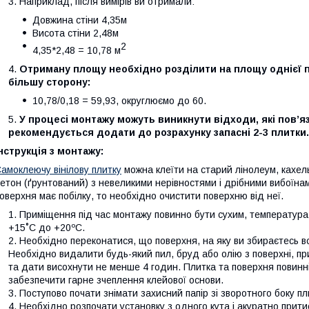
Наприклад, після вимірів ви отримали:
Довжина стіни 4,35м
Висота стіни 2,48м
2
4,35*2,48 = 10,78 м
Отриману площу необхідно розділити на площу однієї пли
більшу сторону:
10,78/0,18 = 59,93, округлюємо до 60.
У процесі монтажу можуть виникнути відходи, які пов’яз
рекомендується додати до розрахунку запасні 2-3 плитки.
нструкція з монтажу:
амоклеючу вінілову плитку
можна клеїти на старий лінолеум, кахель,
етон (ґрунтований) з невеликими нерівностями і дрібними вибоїнам
оверхня має побілку, то необхідно очистити поверхню від неї.
Приміщення під час монтажу повинно бути сухим, температур
+15˚С до +20ºС.
Необхідно переконатися, що поверхня, на яку ви збираєтесь вст
Необхідно видалити будь-який пил, бруд або олію з поверхні, п
та дати висохнути не менше 4 годин. Плитка та поверхня повинн
забезпечити гарне зчеплення клейової основи.
Поступово почати знімати захисний папір зі зворотного боку п
Необхідно розпочати установку з одного кута і акуратно прити