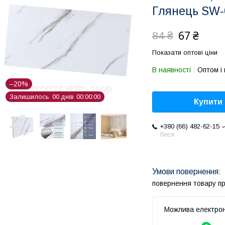
Глянець SW-
67 ₴
84 ₴
Показати оптові ціни
В наявності
Оптом і 
–20%
Залишилось
0
0
днів
0
0
0
0
0
0
Купити
+380 (66) 482-62-15
Леся
повернення товару п