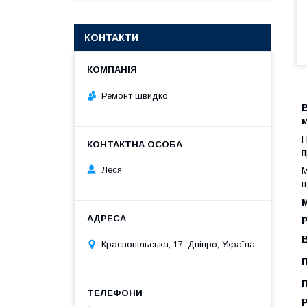
КОНТАКТИ
Ремонт швидко
м
П
п
Леся
М
п
М
Р
В
Краснопільська, 17, Дніпро, Україна
Р