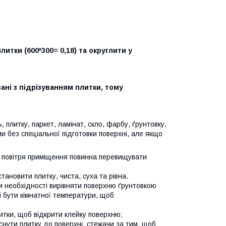
тки (600*300= 0,18) та округлити у
ані з підрізуванням плитки, тому
 плитку, паркет, ламінат, скло, фарбу, ґрунтовку,
и без спеціальної підготовки поверхні, але якщо
а повітря приміщення повинна перевищувати
ановити плитку, чиста, суха та рівна.
ри необхідності вирівняти поверхню ґрунтовкою
і бути кімнатної температури, щоб
литки, щоб відкрити клейку поверхню;
снути плитку до поверхні, стежачи за тим, щоб