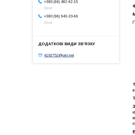
+380 (66) 482-62-15
Леся
М
+380 (96) 943-20-66
П
Леся
4192752@ukr.net
в
Т
к
м
п
В