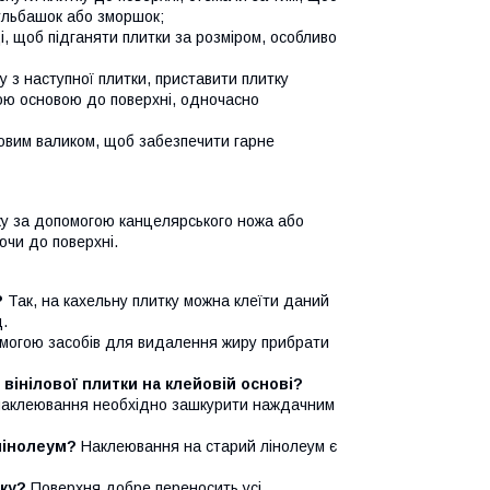
ульбашок або зморшок;
і, щоб підганяти плитки за розміром, особливо
 з наступної плитки, приставити плитку
ою основою до поверхні, одночасно
мовим валиком, щоб забезпечити гарне
ку за допомогою канцелярського ножа або
ючи до поверхні.
?
Так, на кахельну плитку можна клеїти даний
д.
могою засобів для видалення жиру прибрати
вінілової плитки на клейовій основі?
о наклеювання необхідно зашкурити наждачним
лінолеум?
Наклеювання на старий лінолеум є
ку?
Поверхня добре переносить усі