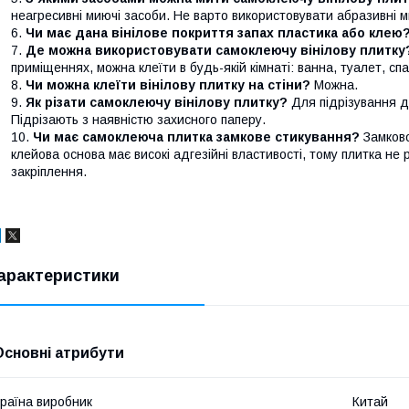
неагресивні миючі засоби. Не варто використовувати абразивні м
Чи має дана вінілове покриття запах пластика або клею
Де можна використовувати самоклеючу вінілову плитку
приміщеннях, можна клеїти в будь-якій кімнаті: ванна, туалет, сп
Чи можна клеїти вінілову плитку на стіни?
Можна.
Як різати самоклеючу вінілову плитку?
Для підрізування д
Підрізають з наявністю захисного паперу.
Чи має самоклеюча плитка замкове стикування?
Замково
клейова основа має високі адгезійні властивості, тому плитка не
закріплення.
арактеристики
Основні атрибути
раїна виробник
Китай