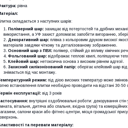
Фактура:
рівна
атеріал:
литка складається з наступних шарів:
Полімерний шар:
захищає від потертостей та дрібних механі
використання, а УФ захист допомагає запобігти вигоранню, збері
Декоративний шар:
плівка з кольоровим друком високої якост
матеріалів завдяки чіткому та деталізованому зображенню.
Основний шар з ПВХ:
полімер, стійкий до впливу хімічних ре
Фольгований шар:
відображає теплові хвилі, поліпшуючи теп
Клейовий шар:
нетоксична основа з високим рівнем адгезії.
Захисний силіконізований папір:
оберігає клейовий шар від
знімається під час монтажу.
Температурний режим:
під дією високих температур може змінюв
огню встановлення плитки необхідно проводити на відстані 30-50 
ермін експлуатації:
від 3 років
Застосування:
внутрішні оздоблювальні роботи: декорування стін 
імната, вітальня, дитяча або спальня, вхідна група) та комерційни
агазини, салони краси або фітнес-центри, місця громадської присут
оверхонь.
ластивості та переваги матеріалу: