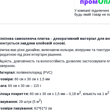
У компанії підключені
будь-який товар не п
Вінілова самоклеюча плитка - декоративний матеріал для в
онтується завдяки клейовій основі.
литка має різні дизайни, включаючи кольори, візерунки та текстури
ридатною під різні інтер'єрні рішення.
іцність, довговічність та вологостійкість дозволяє застосовувати п
оверхнях.
атеріал:
полівінілхлорид (PVC)
озміри:
60 см х 30 см х 1,5 мм
ага:
60 см х 30 см – 115 г
2
2
Площа покриття:
60 см х 30 см х 1,5 мм – 0,18 м
, кількість на 1 м
2
Пакування:
28 штук (5 м
)
озміри пакування:
62*61*3 см