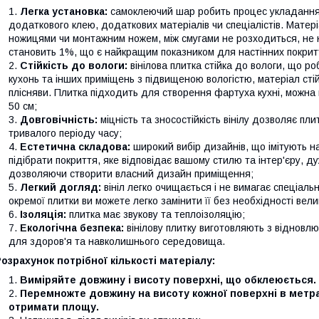
Легка установка:
самоклеючий шар робить процес укладання 
додаткового клею, додаткових матеріалів чи спеціалістів. Матері
ножицями чи монтажним ножем, між смугами не розходиться, не н
становить 1%, що є найкращим показником для настінних покритт
Стійкість до вологи:
вінілова плитка стійка до вологи, що ро
кухонь та інших приміщень з підвищеною вологістю, матеріал сті
плісняви. Плитка підходить для створення фартуха кухні, можна к
50 см;
Довговічність:
міцність та зносостійкість вінілу дозволяє пл
тривалого періоду часу;
Естетична складова:
широкий вибір дизайнів, що імітують на
підібрати покриття, яке відповідає вашому стилю та інтер'єру, д
дозволяючи створити власний дизайн приміщення;
Легкий догляд:
вініл легко очищається і не вимагає спеціал
окремої плитки ви можете легко замінити її без необхідності вел
Ізоляція:
плитка має звукову та теплоізоляцію;
Екологічна безпека:
вінілову плитку виготовляють з відновлю
для здоров'я та навколишнього середовища.
озрахунок потрібної кількості матеріалу:
Виміряйте довжину і висоту поверхні, що обклеюється.
Перемножте довжину на висоту кожної поверхні в метра
отримати площу.