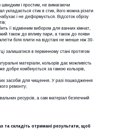
швидким і простим, не вимагаючи
ал укладається стик в стик, його можна різати
абухає і не деформується. Відсоток обрізу
ів;
бить її відмінним вибором для ванних кімнат,
йкий також до впливу пари, а також до появи
леїти біля плити на відстані не менше ніж 30-
итці залишатися в первинному стані протягом
туральні матеріали, кольорів дає можливість
уже добре комбінується за гамою кольорів,
ьних засобів для чищення. У разі пошкодження
икого ремонту;
вальних ресурсів, а сам матеріал безпечний
х та складіть отримані результати, щоб