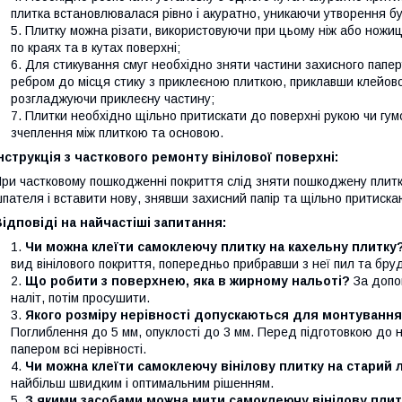
плитка встановлювалася рівно і акуратно, уникаючи утворення б
Плитку можна різати, використовуючи при цьому ніж або ножиц
по краях та в кутах поверхні;
Для стикування смуг необхідно зняти частини захисного паперу
ребром до місця стику з приклеєною плиткою, приклавши клейов
розгладжуючи приклеєну частину;
Плитки необхідно щільно притискати до поверхні рукою чи гу
зчеплення між плиткою та основою.
нструкція з часткового ремонту вінілової поверхні:
ри частковому пошкодженні покриття слід зняти пошкоджену плит
пателя і вставити нову, знявши захисний папір та щільно притиска
ідповіді на найчастіші запитання:
Чи можна клеїти самоклеючу плитку на кахельну плитку
вид вінілового покриття, попередньо прибравши з неї пил та бру
Що робити з поверхнею, яка в жирному нальоті?
За допо
наліт, потім просушити.
Якого розміру нерівності допускаються для монтування 
Поглиблення до 5 мм, опуклості до 3 мм. Перед підготовкою д
папером всі нерівності.
Чи можна клеїти самоклеючу вінілову плитку на старий 
найбільш швидким і оптимальним рішенням.
З якими засобами можна мити самоклеючу вінілову плит