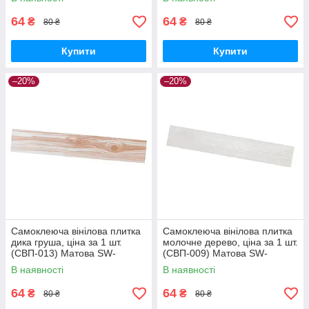
64
64
₴
₴
80 ₴
80 ₴
Купити
Купити
–20%
–20%
Самоклеюча вінілова плитка
Самоклеюча вінілова плитка
дика груша, ціна за 1 шт.
молочне дерево, ціна за 1 шт.
(СВП-013) Матова SW-
(СВП-009) Матова SW-
00001132
00000287
В наявності
В наявності
64
64
₴
₴
80 ₴
80 ₴