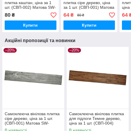
плитка каштан, ціна за 1
плитка сіре дерево, ціна
плит
шт. (СВП-002) Матова SW-
за 1 шт. (СВП-001) Матова
ціна
00000282
SW-00000283
Мат
80
64
64
₴
₴
80 ₴
Купити
Купити
Акційні пропозиції та новинки
–20%
–20%
Самоклеюча вінілова плитка
Самоклеюча вінілова плитка
сіре дерево, ціна за 1 шт.
для підлоги Темне дерево,
(СВП-001) Матова SW-
ціна за 1 шт. (СВП-004)
00000283
Матова SW-00000222
В наявності
В наявності