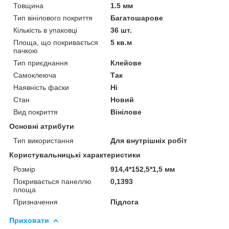
Товщина
1.5 мм
Тип вінілового покриття
Багатошарове
Кількість в упаковці
36 шт.
Площа, що покривається
5 кв.м
пачкою
Тип приєднання
Клейове
Самоклеюча
Так
Наявність фаски
Ні
Стан
Новий
Вид покриття
Вінілове
Основні атрибути
Тип використання
Для внутрішніх робіт
Користувальницькі характеристики
Розмір
914,4*152,5*1,5 мм
Покривається панеллю
0,1393
площа
Призначення
Підлога
Приховати