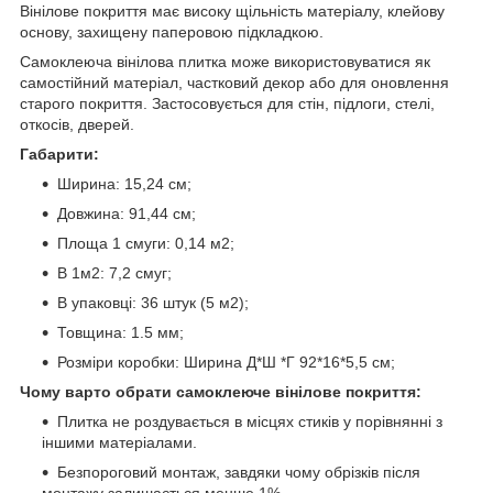
Вінілове покриття має високу щільність матеріалу, клейову
основу, захищену паперовою підкладкою.
Самоклеюча вінілова плитка може використовуватися як
самостійний матеріал, частковий декор або для оновлення
старого покриття. Застосовується для стін, підлоги, стелі,
откосів, дверей.
Габарити:
Ширина: 15,24 см;
Довжина: 91,44 см;
Площа 1 смуги: 0,14 м2;
В 1м2: 7,2 смуг;
В упаковці: 36 штук (5 м2);
Товщина: 1.5 мм;
Розміри коробки: Ширина Д*Ш *Г 92*16*5,5 см;
Чому варто обрати самоклеюче вінілове покриття:
Плитка не роздувається в місцях стиків у порівнянні з
іншими матеріалами.
Безпороговий монтаж, завдяки чому обрізків після
монтажу залишається менше 1%.