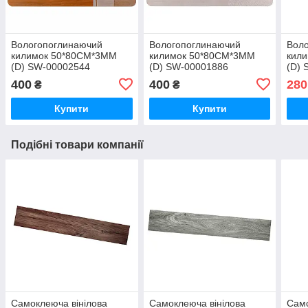
Вологопоглинаючий
Вологопоглинаючий
Вол
килимок 50*80CM*3MM
килимок 50*80CM*3MM
кил
(D) SW-00002544
(D) SW-00001886
(D) 
400
400
280
₴
₴
Купити
Купити
Подібні товари компанії
Самоклеюча вінілова
Самоклеюча вінілова
Само