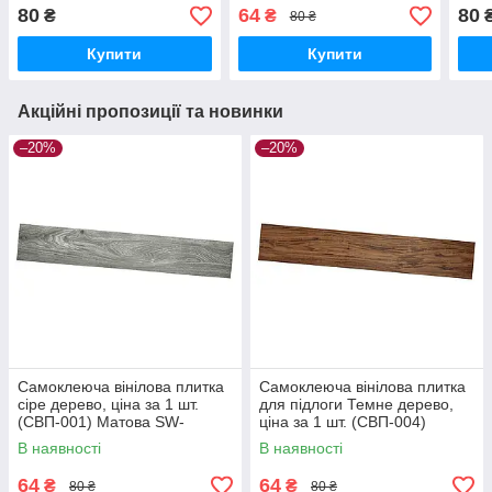
00000282
SW-00000283
Мат
80
64
80
₴
₴
80 ₴
Купити
Купити
Акційні пропозиції та новинки
–20%
–20%
Самоклеюча вінілова плитка
Самоклеюча вінілова плитка
сіре дерево, ціна за 1 шт.
для підлоги Темне дерево,
(СВП-001) Матова SW-
ціна за 1 шт. (СВП-004)
00000283
Матова SW-00000222
В наявності
В наявності
64
64
₴
₴
80 ₴
80 ₴