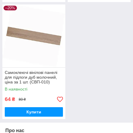
–20%
Самоклеючі вінілові панелі
для підлоги дуб молочний,
ціна за 1 шт. (СВП-010)
Матова SW-00001129
В наявності
64
₴
80 ₴
Купити
Про нас