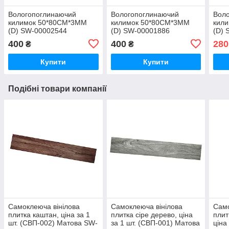
Вологопоглинаючий
Вологопоглинаючий
Вол
килимок 50*80CM*3MM
килимок 50*80CM*3MM
кил
(D) SW-00002544
(D) SW-00001886
(D) 
400
400
280
₴
₴
Купити
Купити
Подібні товари компанії
Самоклеюча вінілова
Самоклеюча вінілова
Само
плитка каштан, ціна за 1
плитка сіре дерево, ціна
плит
шт. (СВП-002) Матова SW-
за 1 шт. (СВП-001) Матова
ціна