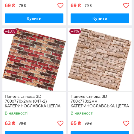
69
69
₴
₴
79 ₴
79 ₴
Купити
Купити
–10%
–7%
Панель стінова 3D
Панель стінова 3D
700х770х2мм (047-2)
700х770х2мм
КАТЕРИНОСЛАВСКА ЦЕГЛА
КАТЕРИНОСЛАВСЬКА ЦЕГЛА
(D) SW-00001916
(D) SW-00001913
В наявності
В наявності
63
65
₴
₴
70 ₴
70 ₴