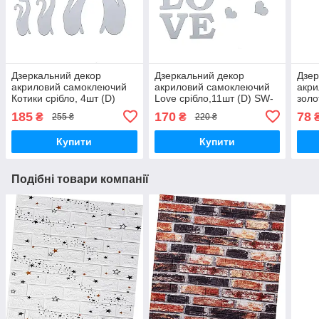
Дзеркальний декор
Дзеркальний декор
Дзер
акриловий самоклеючий
акриловий самоклеючий
акр
Котики срібло, 4шт (D)
Love срібло,11шт (D) SW-
золо
SW-00002494
00002495
000
185
170
78
₴
₴
255 ₴
220 ₴
Купити
Купити
Подібні товари компанії