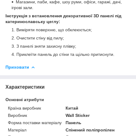
Магазини, паби, кафе, шоу руми, офіси, гаражі, дачі,
ігрові зали.
Інструкція з встановлення декоративної 3D панелі під
катеринославську цеглу:
Виміряти поверхню, що обклеюється;
Очистити стіну від пилу;
З панелі зняти захисну плівку;
Приклеїти панель до стіни та щільно притиснути.
Приховати
Характеристики
Основні атрибути
Країна виробник
Китай
Виробник
Wall Sticker
Форма поставки матеріалу
Панель
Матеріал
Спінений поліпропілен