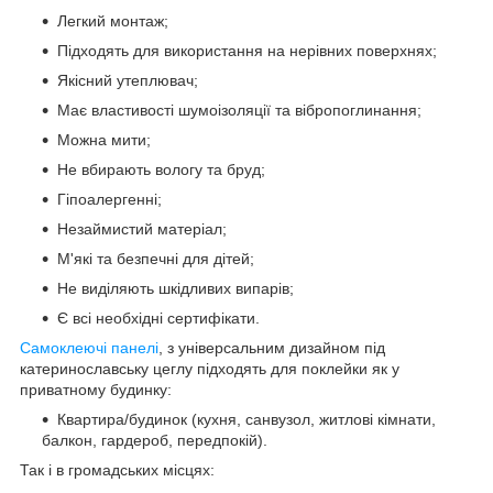
Легкий монтаж;
Підходять для використання на нерівних поверхнях;
Якісний утеплювач;
Має властивості шумоізоляції та вібропоглинання;
Можна мити;
Не вбирають вологу та бруд;
Гіпоалергенні;
Незаймистий матеріал;
М'які та безпечні для дітей;
Не виділяють шкідливих випарів;
Є всі необхідні сертифікати.
Самоклеючі панелі
, з універсальним дизайном під
катеринославську цеглу підходять для поклейки як у
приватному будинку:
Квартира/будинок (кухня, санвузол, житлові кімнати,
балкон, гардероб, передпокій).
Так і в громадських місцях: