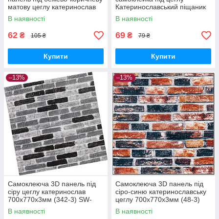
матову цеглу катеринослав
Катеринославський піщаник
700х770х5мм (047M) SW-
700х770х3мм (045-3) SW-
В наявності
В наявності
00000636
00000692
62
69
₴
₴
105 ₴
79 ₴
Купити
Купити
–13%
–13%
Самоклеюча 3D панель під
Самоклеюча 3D панель під
сіру цеглу катеринослав
сіро-синю катеринославську
700х770х3мм (342-3) SW-
цеглу 700х770х3мм (48-3)
00001147
SW-00001165
В наявності
В наявності