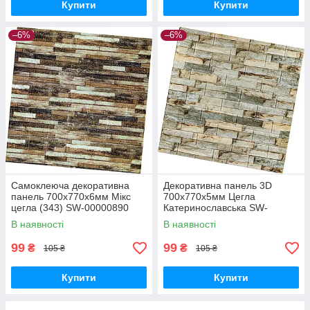
Купити
Купити
–6%
–6%
Самоклеюча декоративна
Декоративна панель 3D
панель 700x770x6мм Мікс
700х770х5мм Цегла
цегла (343) SW-00000890
Катеринославська SW-
00003309
В наявності
В наявності
99
99
₴
₴
105 ₴
105 ₴
Купити
Купити