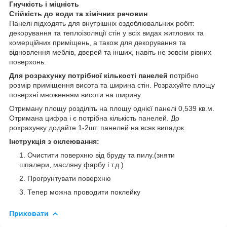
Гнучкість і міцність
Стійкість до води та хімічних речовин
Панелі підходять для внутрішніх оздоблювальних робіт:
декорування та теплоізоляції стін у всіх видах житлових та
комерційних приміщень, а також для декорування та
відновлення меблів, дверей та інших, навіть не зовсім рівних
поверхонь.
Для розрахунку потрібної кількості панелей
потрібно
розмір приміщення висота та ширина стін. Розрахуйте площу
поверхні множенням висоти на ширину.
Отриману площу розділіть на площу однієї панелі 0,539 кв.м.
Отримана цифра і є потрібна кількість панелей. До
рохрахунку додайте 1-2шт. панелей на всяк випадок.
Інструкція з оклеювання:
Очистити поверхню від бруду та пилу.(зняти
шпалери, масляну фарбу і т.д.)
Прогрунтувати поверхню
Тепер можна проводити поклейку
Приховати