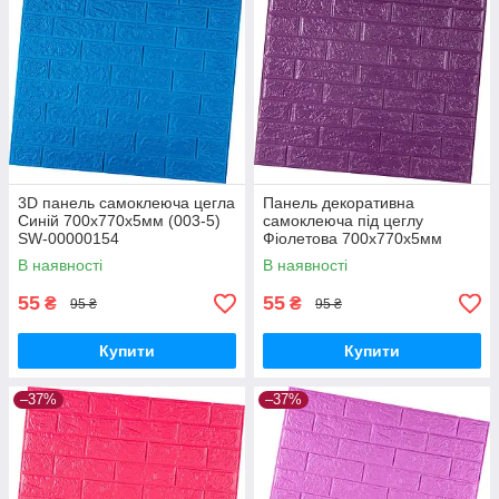
3D панель самоклеюча цегла
Панель декоративна
Синій 700х770х5мм (003-5)
самоклеюча під цеглу
SW-00000154
Фіолетова 700х770х5мм
(016-5) SW-00000150
В наявності
В наявності
55
55
₴
₴
95 ₴
95 ₴
Купити
Купити
–37%
–37%