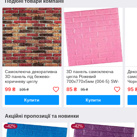
Подібні товари компанії
Самоклеюча декоративна
3D панель самоклеюча
Деко
3D панель під бежево-
цегла Рожевий
само
коричневу цеглу
700х770х5мм (004-5) SW-
Чор
катеринослав
00000143
700х
99
85
95
₴
₴
105 ₴
95 ₴
700х770х5мм (047) SW-
000
00000026
Купити
Купити
Акційні пропозиції та новинки
–42%
–42%