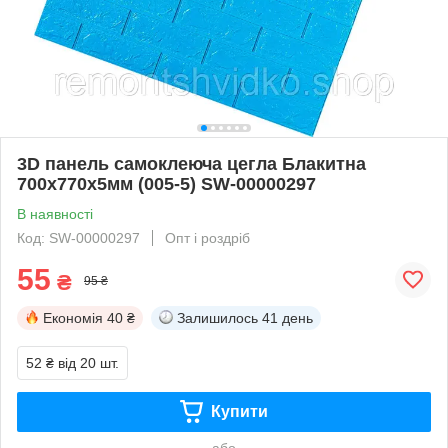
3D панель самоклеюча цегла Блакитна
700х770х5мм (005-5) SW-00000297
В наявності
Код: SW-00000297
Опт і роздріб
55
₴
95 ₴
Економія
40 ₴
Залишилось
41 день
52 ₴
від 20 шт.
Купити
або