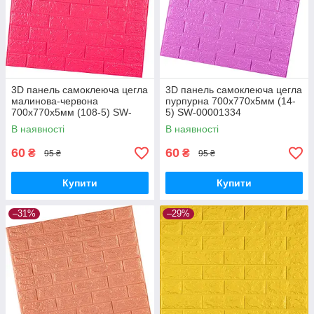
3D панель самоклеюча цегла
3D панель самоклеюча цегла
малинова-червона
пурпурна 700х770х5мм (14-
700х770х5мм (108-5) SW-
5) SW-00001334
00001364
В наявності
В наявності
60
60
₴
₴
95 ₴
95 ₴
Купити
Купити
–31%
–29%