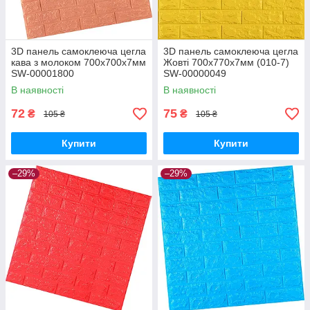
3D панель самоклеюча цегла
3D панель самоклеюча цегла
кава з молоком 700x700x7мм
Жовті 700х770х7мм (010-7)
SW-00001800
SW-00000049
В наявності
В наявності
72
75
₴
₴
105 ₴
105 ₴
Купити
Купити
–29%
–29%