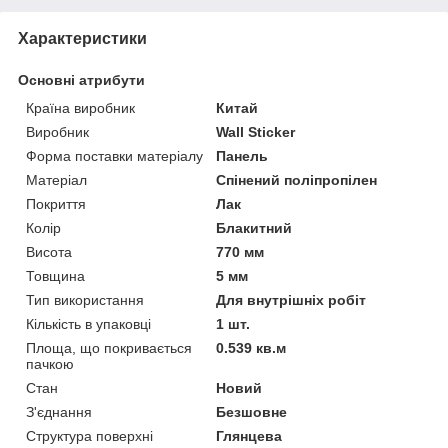
Характеристики
Основні атрибути
Країна виробник
Китай
Виробник
Wall Sticker
Форма поставки матеріалу
Панель
Матеріал
Спінений поліпропілен
Покриття
Лак
Колір
Блакитний
Висота
770 мм
Товщина
5 мм
Тип використання
Для внутрішніх робіт
Кількість в упаковці
1 шт.
Площа, що покривається
0.539 кв.м
пачкою
Стан
Новий
З'єднання
Безшовне
Структура поверхні
Глянцева