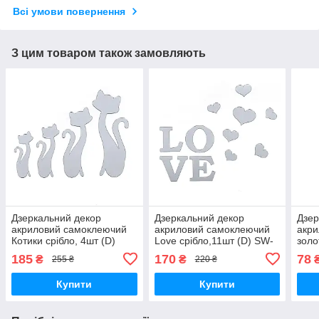
Всі умови повернення
З цим товаром також замовляють
Дзеркальний декор
Дзеркальний декор
Дзер
акриловий самоклеючий
акриловий самоклеючий
акр
Котики срібло, 4шт (D)
Love срібло,11шт (D) SW-
золо
SW-00002494
00002495
000
185
170
78
₴
₴
255 ₴
220 ₴
Купити
Купити