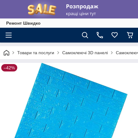
Ремонт Швидко
Товари та послуги
Самоклеючі 3D панелі
Самоклеючі
–42%