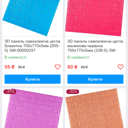
3D панель самоклеюча цегла
3D панель самоклеюча цегла
Блакитна 700х770х5мм (005-
малинова-червона
5) SW-00000297
700х770х5мм (108-5) SW-
00001364
В наявності
В наявності
55
60
₴
₴
95 ₴
95 ₴
Купити
Купити
–37%
–31%