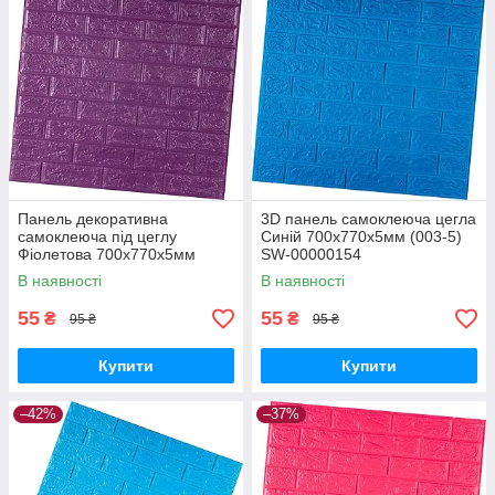
Панель декоративна
3D панель самоклеюча цегла
самоклеюча під цеглу
Синій 700х770х5мм (003-5)
Фіолетова 700х770х5мм
SW-00000154
(016-5) SW-00000150
В наявності
В наявності
55
55
₴
₴
95 ₴
95 ₴
Купити
Купити
–42%
–37%