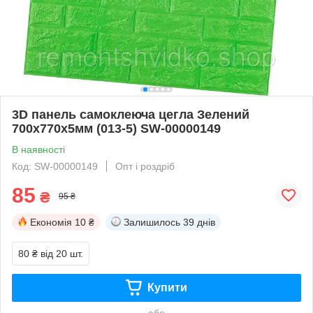
3D панель самоклеюча цегла Зелений
700х770х5мм (013-5) SW-00000149
В наявності
Код: SW-00000149
Опт і роздріб
85
₴
95 ₴
Економія
10 ₴
Залишилось
39 днів
80 ₴
від 20 шт.
Купити
або