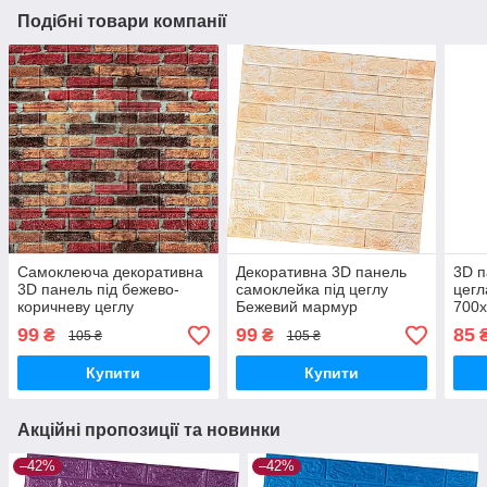
Подібні товари компанії
Самоклеюча декоративна
Декоративна 3D панель
3D 
3D панель під бежево-
самоклейка під цеглу
цегл
коричневу цеглу
Бежевий мармур
700х
катеринослав
700х770х5мм (062) SW-
000
99
99
85
₴
₴
105 ₴
105 ₴
700х770х5мм (047) SW-
00000032
00000026
Купити
Купити
Акційні пропозиції та новинки
–42%
–42%