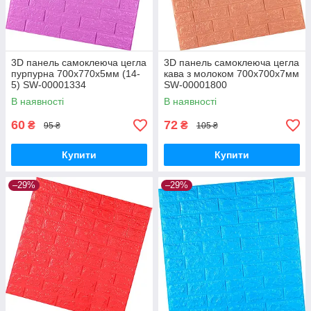
3D панель самоклеюча цегла
3D панель самоклеюча цегла
пурпурна 700х770х5мм (14-
кава з молоком 700x700x7мм
5) SW-00001334
SW-00001800
В наявності
В наявності
60
72
₴
₴
95 ₴
105 ₴
Купити
Купити
–29%
–29%