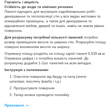
Гнучкість і міцність
Стійкість до води та хімічних речовин
Панелі підходять для внутрішніх оздоблювальних робіт:
декорування та теплоізоляції стін у всіх видах житлових та
комерційних приміщень, а також для декорування та
відновлення меблів, дверей та інших, навіть не зовсім рівних
поверхонь.
Для розрахунку потрібної кількості панелей
потрібно
розмір приміщення висота та ширина стін. Розрахуйте площу
поверхні множенням висоти на ширину.
Отриману площу розділіть на площу однієї панелі 0,539 кв.м.
Отримана цифра і є потрібна кількість панелей. До
рохрахунку додайте 1-2шт. панелей на всяк випадок.
Інструкція з оклеювання:
Очистити поверхню від бруду та пилу.(зняти
шпалери, масляну фарбу і т.д.)
Прогрунтувати поверхню
Тепер можна проводити поклейку
Приховати