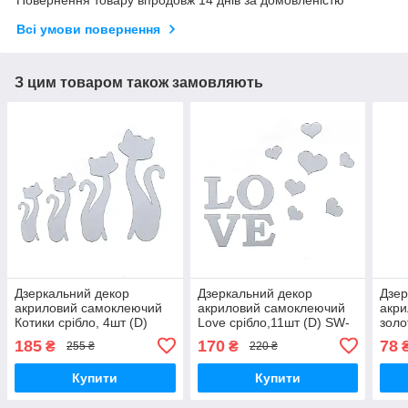
Повернення товару впродовж 14 днів за домовленістю
Всі умови повернення
З цим товаром також замовляють
Дзеркальний декор
Дзеркальний декор
Дзер
акриловий самоклеючий
акриловий самоклеючий
акр
Котики срібло, 4шт (D)
Love срібло,11шт (D) SW-
золо
SW-00002494
00002495
000
185
170
78
₴
₴
255 ₴
220 ₴
Купити
Купити