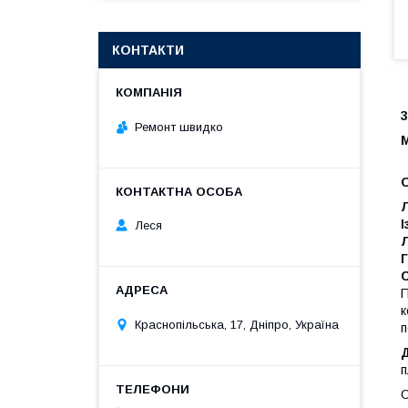
КОНТАКТИ
3
Ремонт швидко
Л
І
Леся
Г
С
П
к
Краснопільська, 17, Дніпро, Україна
п
Д
п
О