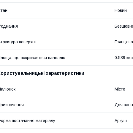
Стан
Новий
'єднання
Безшовн
труктура поверхні
Глянцева
лоща, що покривається панеллю
0.539 кв.
Користувальницькі характеристики
Малюнок
Місто
ризначення
Для ванн
орма постачання матеріалу
Аркуш