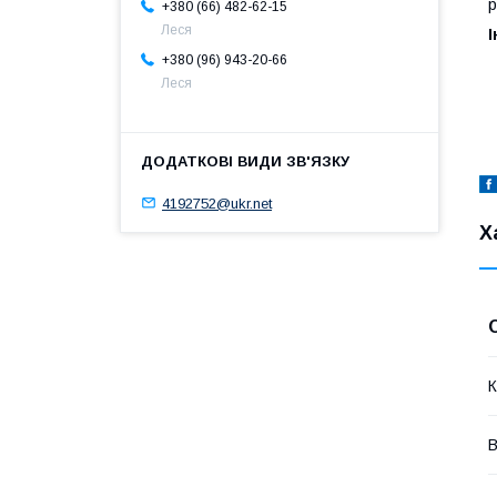
р
+380 (66) 482-62-15
Леся
І
+380 (96) 943-20-66
Леся
4192752@ukr.net
Х
К
В