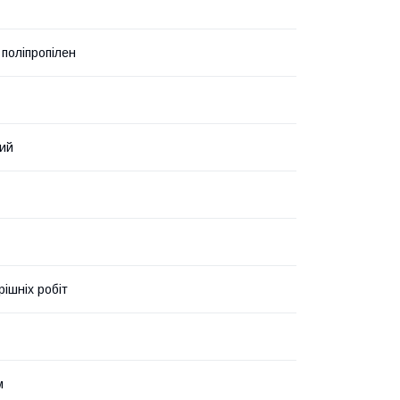
 поліпропілен
ий
рішніх робіт
м