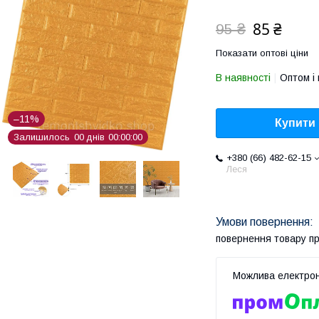
85 ₴
95 ₴
Показати оптові ціни
В наявності
Оптом і 
–11%
Купити
Залишилось
0
0
днів
0
0
0
0
0
0
+380 (66) 482-62-15
Леся
повернення товару п