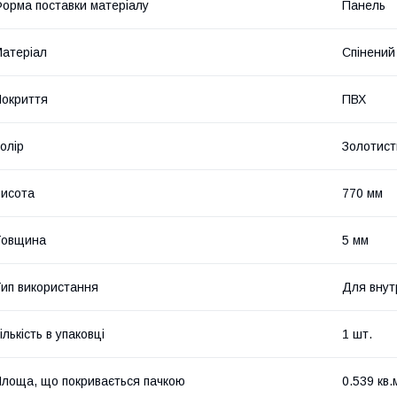
орма поставки матеріалу
Панель
атеріал
Спінений
окриття
ПВХ
олір
Золотист
исота
770 мм
Товщина
5 мм
ип використання
Для внут
ількість в упаковці
1 шт.
лоща, що покривається пачкою
0.539 кв.