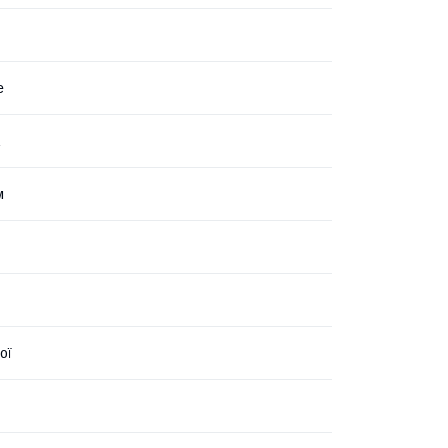
е
м
ої