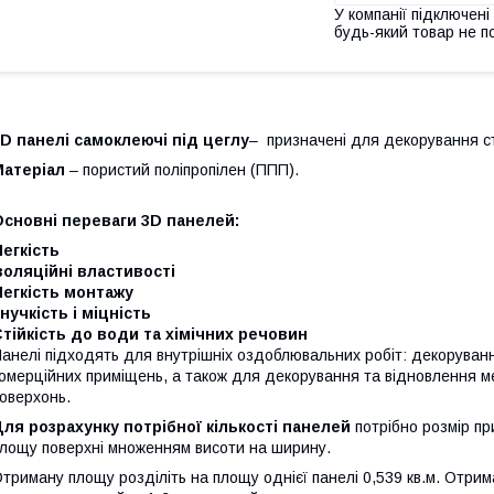
У компанії підключені
будь-який товар не п
D панелі самоклеючі під цеглу
– призначені для декорування ст
Матеріал
– пористий поліпропілен (ППП).
Основні переваги 3D панелей:
егкість
золяційні властивості
Легкість монтажу
нучкість і міцність
тійкість до води та хімічних речовин
анелі підходять для внутрішніх оздоблювальних робіт: декорування
омерційних приміщень, а також для декорування та відновлення меб
оверхонь.
ля розрахунку потрібної кількості панелей
потрібно розмір п
лощу поверхні множенням висоти на ширину.
триману площу розділіть на площу однієї панелі 0,539 кв.м. Отрима