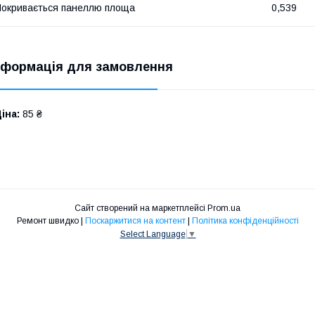
окривається панеллю площа
0,539
нформація для замовлення
іна:
85 ₴
Сайт створений на маркетплейсі
Prom.ua
Ремонт швидко |
Поскаржитися на контент
|
Політика конфіденційності
Select Language
▼