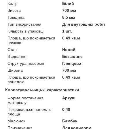
Колір
Білий
Висота
700 мм
Товщина
8.5 мм
Тип використання
Для внутрішніх робіт
Кількість в упаковці
1 шт.
Площа, що покривається
0.49 кв.м
пачкою
Стан
Новий
З'єднання
Безшовне
Структура поверхні
Глянцева
Ширина
700 мм
Площа, що покривається
0.49 кв.м
панеллю
Користувальницькі характеристики
Форма постачання
Аркуш
матеріалу
Покривається панеллю
0,49
площа
Малюнок
Бамбук
Призначення
Для коридору