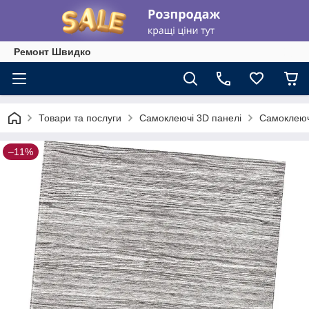
Ремонт Швидко
Товари та послуги
Самоклеючі 3D панелі
Самоклеючі
–11%