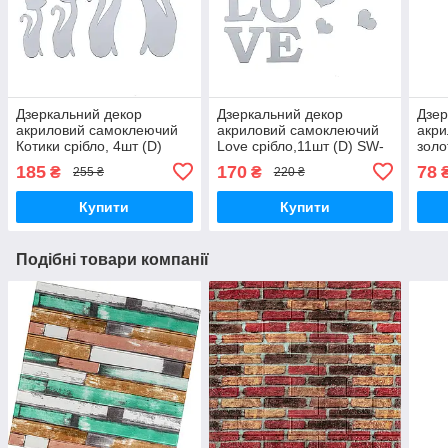
Дзеркальний декор
Дзеркальний декор
Дзер
акриловий самоклеючий
акриловий самоклеючий
акр
Котики срібло, 4шт (D)
Love срібло,11шт (D) SW-
золо
SW-00002494
00002495
000
185
170
78
₴
₴
255 ₴
220 ₴
Купити
Купити
Подібні товари компанії