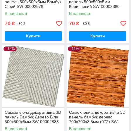
панель 500х500х5мм Бамбук
панель 500х500х5мм
Сірий SW-00002878
Коричневий SW-00002880
В наявності
В наявності
70
70
₴
₴
80 ₴
80 ₴
Купити
Купити
–12%
–11%
Самоклеюча декоративна 3D
Самоклеюча декоративна 3D
панель Бамбук Дерево Біле
панель бамбук дерево
500х500х5мм SW-00002883
700x700x8.5мм (072) SW-
00000097
В наявності
В наявності