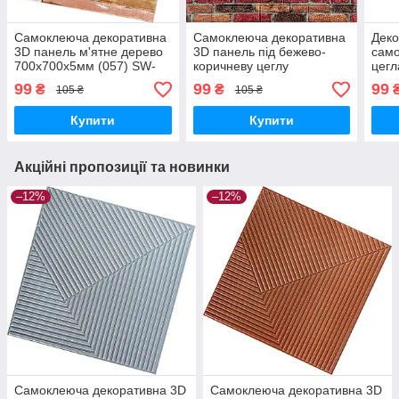
Самоклеюча декоративна
Самоклеюча декоративна
Деко
3D панель м'ятне дерево
3D панель під бежево-
само
700x700x5мм (057) SW-
коричневу цеглу
цегл
00000238
катеринослав
(021
99
99
99
₴
₴
105 ₴
105 ₴
700х770х5мм (047) SW-
00000026
Купити
Купити
Акційні пропозиції та новинки
–12%
–12%
Самоклеюча декоративна 3D
Самоклеюча декоративна 3D