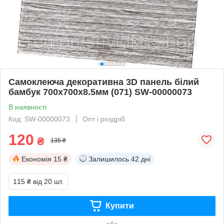
Самоклеюча декоративна 3D панель білий
бамбук 700x700x8.5мм (071) SW-00000073
В наявності
Код: SW-00000073
Опт і роздріб
120
₴
135 ₴
Економія
15 ₴
Залишилось
42 дні
115 ₴
від 20 шт.
Купити
або