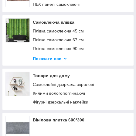
ПВХ панелі самоклеючі
Самоклеюча плівка
Плівка самоклеюча 45 см
Плівка самоклеюча 67 см
Плівка самоклеюча 90 см
Плівка віконна самоклеюча
Показати все
Плівка самоклеюча 60см*3м
Плівка самоклеюча 60см*10м
Товари для дому
Самоклейні дзеркала акрилові
Килими вологопоглинаючі
Фігурні дзеркальні наклейки
Вінілова плитка 600*300