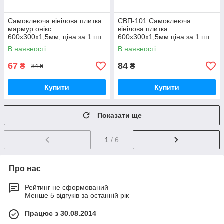
Самоклеюча вінілова плитка
СВП-101 Самоклеюча
мармур онікс
вінілова плитка
600х300х1,5мм, ціна за 1 шт.
600х300х1,5мм ціна за 1 шт.
(СВП-100) Глянець SW-
МАТ SW-00003249
В наявності
В наявності
00000643
67
84
₴
₴
84 ₴
Купити
Купити
Показати ще
1
/ 6
Про нас
Рейтинг не сформований
Менше 5 відгуків за останній рік
Працює з 30.08.2014