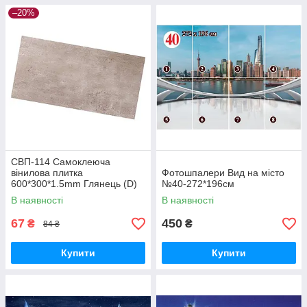
–20%
СВП-114 Самоклеюча
вінилова плитка
Фотошпалери Вид на місто
600*300*1.5mm Глянець (D)
№40-272*196см
SW-00001780
В наявності
В наявності
67
450
₴
₴
84 ₴
Купити
Купити