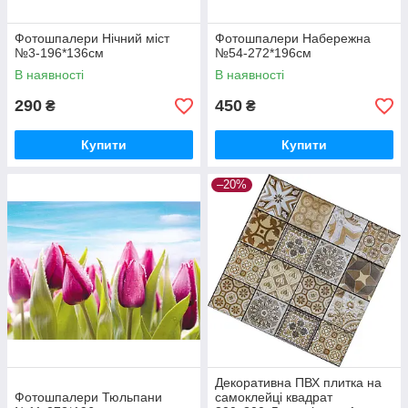
Фотошпалери Нічний міст
Фотошпалери Набережна
№3-196*136см
№54-272*196см
В наявності
В наявності
290
450
₴
₴
Купити
Купити
–20%
Декоративна ПВХ плитка на
Фотошпалери Тюльпани
самоклейці квадрат