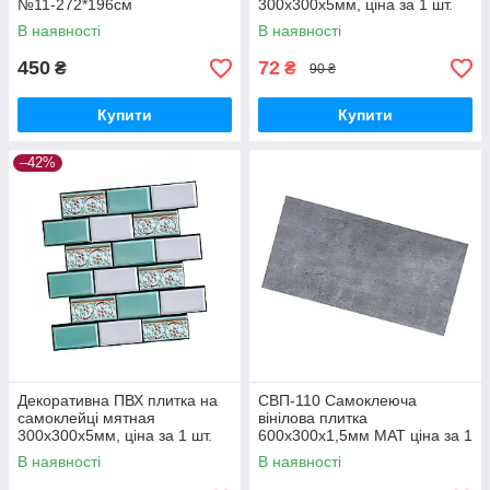
№11-272*196см
300х300х5мм, ціна за 1 шт.
(СПП-604) SW-00000671
В наявності
В наявності
450
72
₴
₴
90 ₴
Купити
Купити
–42%
Декоративна ПВХ плитка на
СВП-110 Самоклеюча
самоклейці мятная
вінілова плитка
300х300х5мм, ціна за 1 шт.
600х300х1,5мм МАТ ціна за 1
(СПП-505) SW-00001139
шт. SW-00003251
В наявності
В наявності