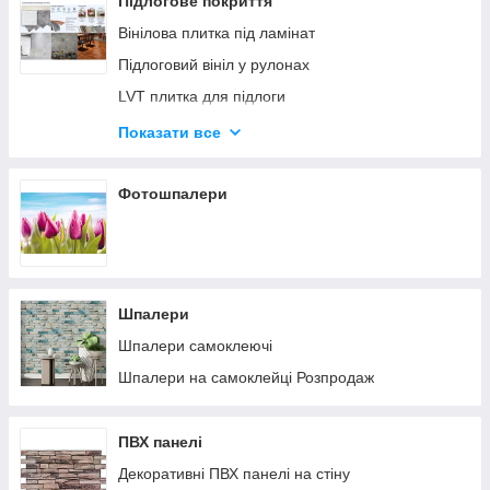
Підлогове покриття
Панелі самоклейні для кухні
Вінілова плитка під ламінат
Самоклеючі 3D панелі в рулонах
Підлоговий вініл у рулонах
Панелі під цеглу з декором
LVT плитка для підлоги
Панелі дитячі
Підлогове покриття пазли
Показати все
Панелі для коридору
Коврова плитка
Самоклеючі панелі мозаїка
Композитна плитка вулична для тераси
Фотошпалери
Панелі-рейки
Панелі під цеглу старовинну
Шпалери
Шпалери самоклеючі
Шпалери на самоклейці Розпродаж
ПВХ панелі
Декоративні ПВХ панелі на стіну