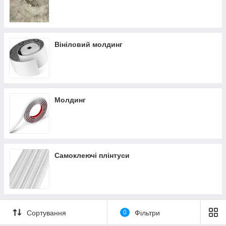
Вініловий молдинг
Молдинг
Самоклеючі плінтуси
Сортування
0
Фільтри