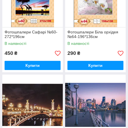
Фотошпалери Сафарі №60-
Фотошпалери Біла орхідея
272*196см
№64-196*136см
В наявності
В наявності
450
290
₴
₴
Купити
Купити