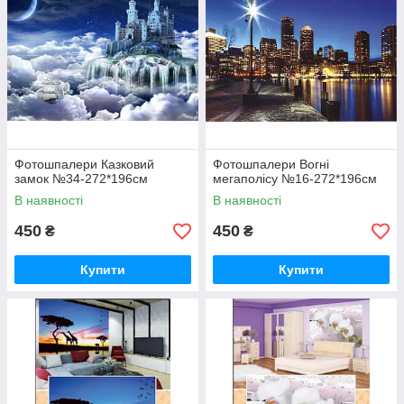
Фотошпалери Казковий
Фотошпалери Вогні
замок №34-272*196см
мегаполісу №16-272*196см
В наявності
В наявності
450
450
₴
₴
Купити
Купити