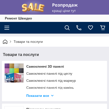
Ремонт Швидко
Товари та послуги
Товари та послуги
Самоклеючі 3D панелі
Самоклеючі панелі під цеглу
Самоклеючі панелі під мармур
Самоклеючі панелі під камінь
Самоклеючі панелі під бамбук
Показати все
Самоклеючі панелі під дерево
Стельово стінові панелі